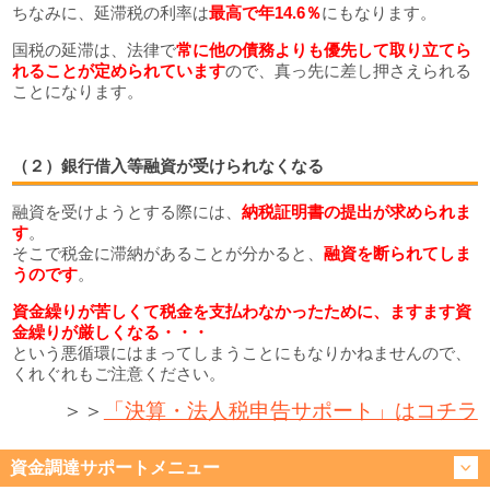
ちなみに、延滞税の利率は
最高で年14.6％
にもなります。
国税の延滞は、法律で
常に他の債務よりも優先して取り立てら
れることが定められています
ので、真っ先に差し押さえられる
ことになります。
（２）銀行借入等融資が受けられなくなる
融資を受けようとする際には、
納税証明書の提出が求められま
す
。
そこで税金に滞納があることが分かると、
融資を断られてしま
うのです
。
資金繰りが苦しくて税金を支払わなかったために、ますます資
金繰りが厳しくなる・・・
という悪循環にはまってしまうことにもなりかねませんので、
くれぐれもご注意ください。
＞＞
「決算・法人税申告サポート」はコチラ
資金調達サポートメニュー