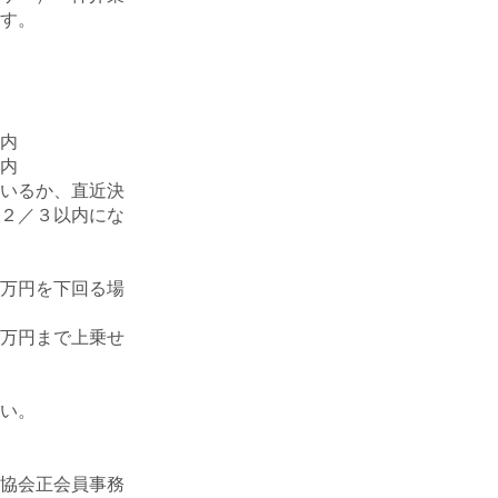
す。
内
内
いるか、直近決
２／３以内にな
万円を下回る場
万円まで上乗せ
い。
協会正会員事務