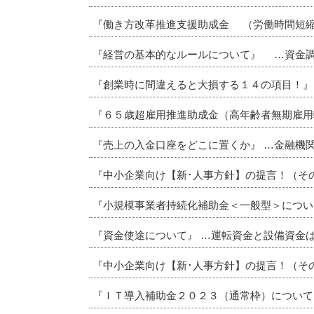
『働き方改革推進支援助成金 （労働時間短縮
『経営の基本的なルールについて』 …資金
『創業時に間違えると大損する１４の項目！』
『６５歳超雇用推進助成金（高年齢者無期雇用
『売上の入金口座をどこに置くか』 …金融機
『中小企業向け【新･人事方針】の提言！（その
『小規模事業者持続化補助金＜一般型＞につい
『資金使途について』 …運転資金と設備資金
『中小企業向け【新･人事方針】の提言！（そ
『ＩＴ導入補助金２０２３（通常枠）について