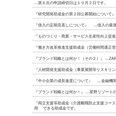
…第６次の申請締切日は１０月２日です。
『研究開発助成金の第２回公募開始について』
『借入の定期見直しについて』 …借入の最
『ものづくり・商業・サービス生産性向上促
『働き方改革推進支援助成金（労働時間適正管
『ブランド戦略とは何か！（その２）』 …ZA
『人材開発支援助成金（事業展開等リスキリン
『中小企業の成長速度について』 …金融機
『ブランド戦略とは何か！』 …星野リゾート
『両立支援等助成金（介護離職防止支援コース
用 できる助成金です。