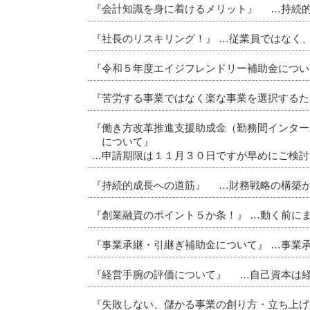
『会計知識を身に着けるメリット』 …持続
『社長のリスキリング！』 …従業員ではなく
『令和５年度エイジフレンドリー補助金につい
『苦労する事業ではなく楽な事業を選択するた
『働き方改革推進支援助成金（勤務間インター
について』
…申請期限は１１月３０日ですが早めにご検討
『持続的成長への道筋』 …財務戦略の構築
『創業融資のポイント５か条！』 …動く前に
『事業承継・引継ぎ補助金について』 …事業
『経営手腕の評価について』 …自己資本は
『失敗しない、儲かる事業の創り方・立ち上げ