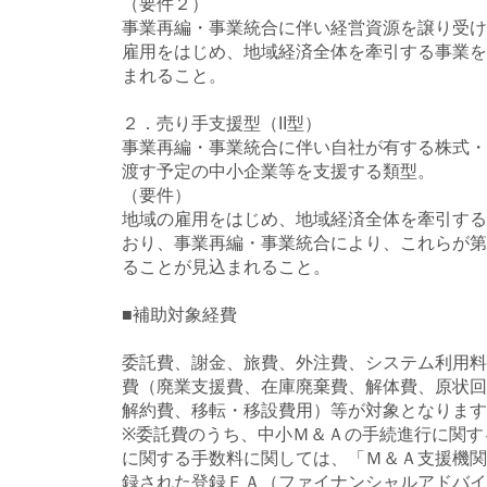
（要件２）
事業再編・事業統合に伴い経営資源を譲り受け
雇用をはじめ、地域経済全体を牽引する事業を
まれること。
２．売り手支援型（II型）
事業再編・事業統合に伴い自社が有する株式・
渡す予定の中小企業等を支援する類型。
（要件）
地域の雇用をはじめ、地域経済全体を牽引する
おり、事業再編・事業統合により、これらが第
ることが見込まれること。
■補助対象経費
委託費、謝金、旅費、外注費、システム利用料
費（廃業支援費、在庫廃棄費、解体費、原状回
解約費、移転・移設費用）等が対象となります
※委託費のうち、中小Ｍ＆Ａの手続進行に関す
に関する手数料に関しては、「Ｍ＆Ａ支援機関
録された登録ＦＡ（ファイナンシャルアドバイ