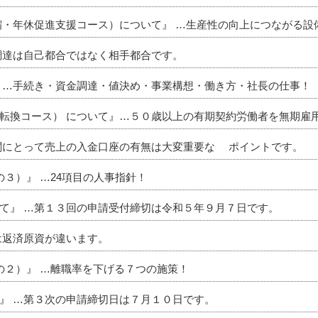
・年休促進支援コース）について』 …生産性の向上につながる設
調達は自己都合ではなく相手都合です。
 …手続き・資金調達・値決め・事業構想・働き方・社長の仕事！
転換コース） について』…５０歳以上の有期契約労働者を無期雇用
関にとって売上の入金口座の有無は大変重要な ポイントです。
３）』 …24項目の人事指針！
て』 …第１３回の申請受付締切は令和５年９月７日です。
は返済原資が違います。
の２）』 …離職率を下げる７つの施策！
』 …第３次の申請締切日は７月１０日です。