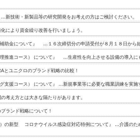
 …新技術・新製品等の研究開発をお考えの方はご検討ください。
適化により資金繰り改善を行いましょう。
進補助金について』 …１６次締切分の申請受付が８月１８日から
理推進コース） について』 …生産性を向上させる設備の導入に
RAとユニクロのブランド戦略の比較！
グ支援コース） について』 …新規事業等に必要な職業訓練を実施
関の考え方とは大きな隔たりがあります。
のブランド戦略について！
）の新型 コロナウイルス感染症対応特例について』 …介護のた