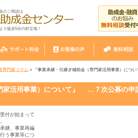
金のご相談は
より徒歩5分の好立地！
資専門家コラム
> 『事業承継・引継ぎ補助金（専門家活用事業）につ
門家活用事業）について』 …７次公募の申
受付が始まって
。
承継、事業再編
行う事業等につ