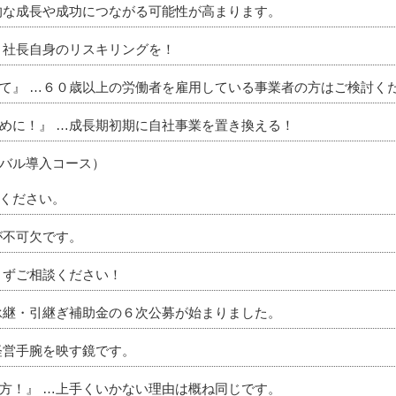
的な成長や成功につながる可能性が高まります。
、社長自身のリスキリングを！
て』 …６０歳以上の労働者を雇用している事業者の方はご検討くだ
めに！』 …成長期初期に自社事業を置き換える！
バル導入コース）
ください。
が不可欠です。
まずご相談ください！
承継・引継ぎ補助金の６次公募が始まりました。
経営手腕を映す鏡です。
方！』 …上手くいかない理由は概ね同じです。