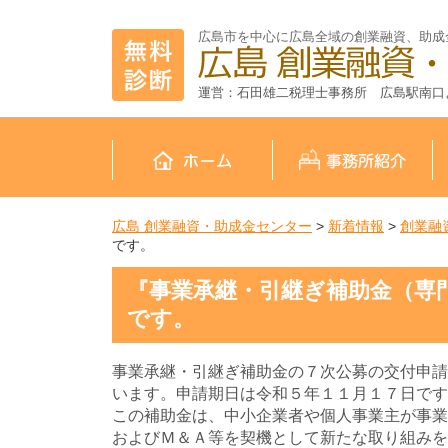
広島市を中心に広島全域の創業融資、助成
運営：石田雄二税理士事務所 広島駅南口
広島 創業融資・助成金センター
>
新着情報
>
創業融
です。
『事業承継・引継ぎ補助金（専
です。
事業承継・引継ぎ補助金の７次公募の交付申請
います。申請期日は令和５年１１月１７日です
この補助金は、中小企業者や個人事業主が事業
およびＭ＆Ａ等を契機として新たな取り組みを