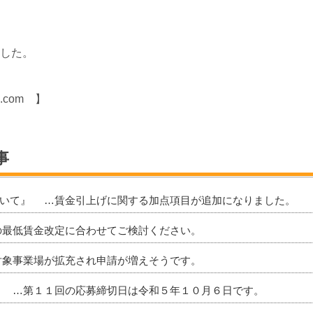
した。
.com 】
事
ついて』 …賃金引上げに関する加点項目が追加になりました。
の最低賃金改定に合わせてご検討ください。
対象事業場が拡充され申請が増えそうです。
』 …第１１回の応募締切日は令和５年１０月６日です。