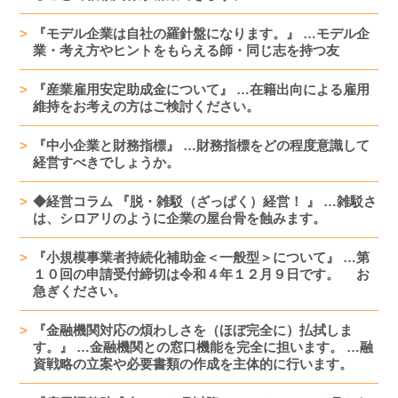
『モデル企業は自社の羅針盤になります。』 …モデル企
業・考え方やヒントをもらえる師・同じ志を持つ友
『産業雇用安定助成金について』 …在籍出向による雇用
維持をお考えの方はご検討ください。
『中小企業と財務指標』 …財務指標をどの程度意識して
経営すべきでしょうか。
◆経営コラム 『脱・雑駁（ざっぱく）経営！ 』 …雑駁さ
は、シロアリのように企業の屋台骨を蝕みます。
『小規模事業者持続化補助金＜一般型＞について』 …第
１０回の申請受付締切は令和４年１２月９日です。 お
急ぎください。
『金融機関対応の煩わしさを（ほぼ完全に）払拭しま
す。』 …金融機関との窓口機能を完全に担います。 …融
資戦略の立案や必要書類の作成を主体的に行います。