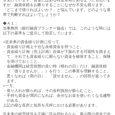
すが、融資依頼をお断りすることになぜか不安も残ります。
「どこまで借りればよいか？」と悩んでいます。どのような基
準で判断すればよいでしょうか？
◆Ａ１：
当事務所（銀行融資プランナー協会）では、このような時には
以下の基準をご提示して助言しています。
○近未来の資金繰り計画に沿って、
・資金繰り計画上十分な余裕資金を持つこと。
・資金繰り計画（売上計画）自体が下振れする可能性を踏まえ
て、それでも資金繰りに困らない資金を確保すること。保険
を掛けておくこと。
・金融機関は経営状態の良い時（晴れの日）だけ、融資依頼
（「借りませんか。」）を行う、この事実を理解すること。
悪くなれば（雨の日）、「貸せません。」の回答が返ってき
ます。
○一方、
・借り入れが膨らめば、その金利負担が膨らむこと。
・手持ち資金が潤沢になれば、余分なお金を使いたくなる趨勢
がある。
上記の様な長所と短所を天秤にかける必要があります。
近未来の経営状況を正確に読み切れるなら、最小限の資金で会