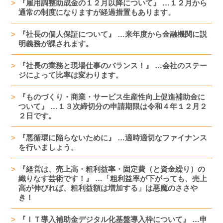
『雇用調整助成金の１２月以降について』 …１２月から
通常の制度になりますが経過措置もあります。
『社長の個人保証について』 …来年度から金融機関に説
明義務が課されます。
『社長の業務と現場仕事のバランス！』 …会社のステー
ジによって比率は変わります。
『ものづくり・商業・サービス生産性向上促進補助金に
ついて』 …１３次締切分の申請期限は令和４年１２月２
２日です。
『悪循環に陥らないために』 …適時適切なファイナンス
を行いましょう。
『経営は、売上高・粗利益率・固定費（と資金繰り）の
織りなす芸術です！』 …「粗利益率が下がっても、売上
高が伸びれば、粗利益額は増加する」は悪魔のささや
き！
『ＩＴ導入補助金デジタル化基盤導入枠について』 …申