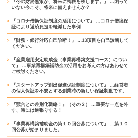
『今の財務無策が、将来に禍根を残します。』 …困って
いない今こそ、将来に備えませんか？
『コロナ借換保証制度の活用について』 …コロナ借換保
証により返済負担を軽減した事例
『財務・銀行対応自己診断！』 …13項目を自己診断して
ください。
『産業雇用安定助成金（事業再構築支援コース）につい
て』 …事業再構築補助金の活用をお考えの方はあわせて
ご検討ください。
『スタートアップ創出促進保証制度について』 …経営者
の個人保証を不要とする創業時の新しい保証制度です。
『競合との差別化戦略！』（その２） …重要な一点を外
す、時には逆張りする！
『事業再構築補助金の第１０回公募について』 …第１０
回公募が始まりました。