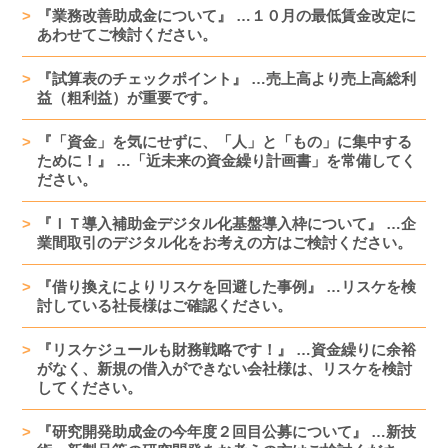
『業務改善助成金について』 …１０月の最低賃金改定に
あわせてご検討ください。
『試算表のチェックポイント』 …売上高より売上高総利
益（粗利益）が重要です。
『「資金」を気にせずに、「人」と「もの」に集中する
ために！』 …「近未来の資金繰り計画書」を常備してく
ださい。
『ＩＴ導入補助金デジタル化基盤導入枠について』 …企
業間取引のデジタル化をお考えの方はご検討ください。
『借り換えによりリスケを回避した事例』 …リスケを検
討している社長様はご確認ください。
『リスケジュールも財務戦略です！』 …資金繰りに余裕
がなく、新規の借入ができない会社様は、リスケを検討
してください。
『研究開発助成金の今年度２回目公募について』 …新技