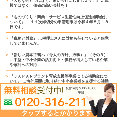
『大きな会社ではなく、良い会社にしましょう！』 …規
模ではなく、価値の高い会社を！
『ものづくり・商業・サービス生産性向上促進補助金に
ついて』 …１１次締切分の申請期限は令和４年８月１８
日です。
『税務と財務』 …税理士さんに財務も任せていると錯覚
していませんか。
『新しい資本主義へ（骨太の方針、抜粋）』（その３）
…中堅・中小企業の活力向上・債務が増大している企業
や家計への対応
『ＪＡＰＡＮブランド育成支援等事業による補助金につ
いて』 …海外展開に取り組む中小企業者を支援する補助
金です。
『資金調達時の説明のポイント』 …説明の仕方で調達の
結果が変わります。
『新しい資本主義へ（骨太の方針、抜粋）』（その２）