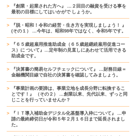
『創業・起業された方へ』 …２回目の融資を受ける事を
最初の目標にしてはいかがで しょうか。
『脱・昭和！令和の経営・生き方を実現しましょう！ 』
(その１） …今年は、昭和98年ではなく、令和5年です。
『６５歳超雇用推進助成金（６５歳超継続雇用促進コー
ス）に ついて』…定年制の見直しにあわせて活用できる
助成金です。
『決算書の簡易セルフチェックについて』 …財務目線＝
金融機関目線で自社の決算書を確認してみましょう。
『事業計画の要諦は、事業立地を成長分野に転換するこ
とです！』 （その２） …創業以来、先代以来、ずっと同
じことを行っていませんか？
『ＩＴ導入補助金デジタル化基盤導入枠について』 …申
請の最終締切日が令和５年２月１６日まで延長されまし
た。