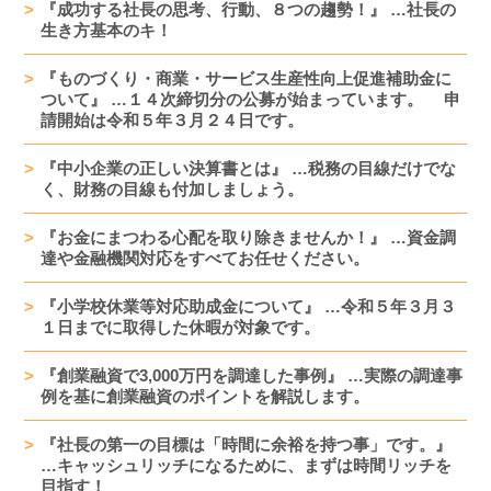
『成功する社長の思考、行動、８つの趨勢！』 …社長の
生き方基本のキ！
『ものづくり・商業・サービス生産性向上促進補助金に
ついて』 …１４次締切分の公募が始まっています。 申
請開始は令和５年３月２４日です。
『中小企業の正しい決算書とは』 …税務の目線だけでな
く、財務の目線も付加しましょう。
『お金にまつわる心配を取り除きませんか！』 …資金調
達や金融機関対応をすべてお任せください。
『小学校休業等対応助成金について』 …令和５年３月３
１日までに取得した休暇が対象です。
『創業融資で3,000万円を調達した事例』 …実際の調達事
例を基に創業融資のポイントを解説します。
『社長の第一の目標は「時間に余裕を持つ事」です。』
…キャッシュリッチになるために、まずは時間リッチを
目指す！