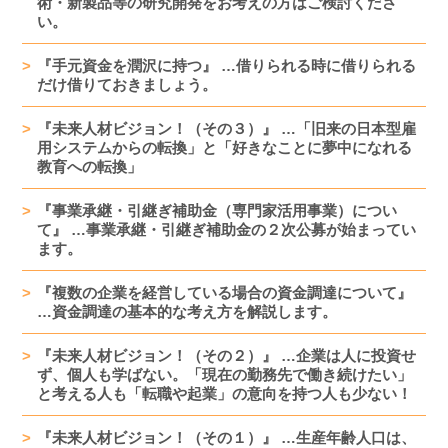
術・新製品等の研究開発をお考えの方はご検討くださ
い。
『手元資金を潤沢に持つ』 …借りられる時に借りられる
だけ借りておきましょう。
『未来人材ビジョン！（その３）』 …「旧来の日本型雇
用システムからの転換」と「好きなことに夢中になれる
教育への転換」
『事業承継・引継ぎ補助金（専門家活用事業）につい
て』 …事業承継・引継ぎ補助金の２次公募が始まってい
ます。
『複数の企業を経営している場合の資金調達について』
…資金調達の基本的な考え方を解説します。
『未来人材ビジョン！（その２）』 …企業は人に投資せ
ず、個人も学ばない。「現在の勤務先で働き続けたい」
と考える人も「転職や起業」の意向を持つ人も少ない！
『未来人材ビジョン！（その１）』 …生産年齢人口は、