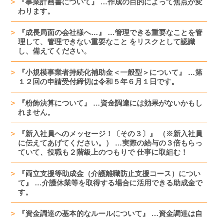
『事業計画書について』 …作成の目的によって焦点が変
わります。
『成長局面の会社様へ…』 …管理できる重要なことを管
理して、管理できない重要なこと をリスクとして認識
し、備えてください。
『小規模事業者持続化補助金＜一般型＞について』 …第
１２回の申請受付締切は令和５年６月１日です。
『粉飾決算について』 …資金調達には効果がないかもし
れません。
『新入社員へのメッセージ！〔その３〕』 （※新入社員
に伝えてあげてください。） …実際の給与の３倍もらっ
ていて、役職も２階級上のつもりで 仕事に取組む！
『両立支援等助成金（介護離職防止支援コース）につい
て』 …介護休業等を取得する場合に活用できる助成金で
す。
『資金調達の基本的なルールについて』 …資金調達は自