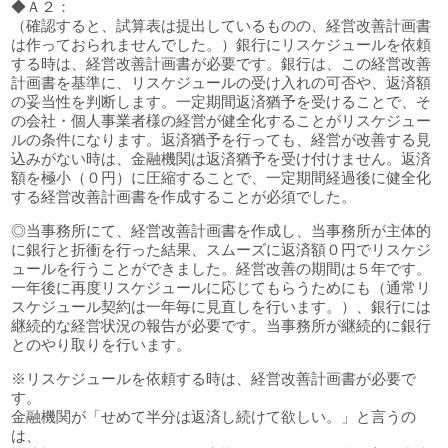
◆Ａ２：
（確認すると、試算表は提出しているものの、経営改善計画書
は作っておられませんでした。）銀行にリスケジュールを依頼
する時は、経営改善計画書が必要です。銀行は、この経営改善
計画書を基準に、リスケジュールの受け入れの可否や、返済額
の妥当性を判断します。一定期間返済猶予を受けることで、そ
の会社・個人事業者様の経営が健全化することがリスケジュー
ルの条件になります。返済猶予を行っても、経営が改善する見
込みがない時は、金融機関は返済猶予を受け付けません。返済
額を極小（０円）に圧縮することで、一定期間経過後に健全化
する経営改善計画書を作成することが必須でした。
◎当事務所にて、経営改善計画書を作成し、当事務所が主体的
に銀行と折衝を行った結果、スムーズに返済額０円でリスケジ
ュールを行うことができました。経営改善の期間は５年です。
一年後に再度リスケジュールに応じてもらうためにも（通常リ
スケジュール契約は一年毎に見直しを行います。）、銀行には
継続的な経営状況の報告が必要です。当事務所が継続的に銀行
とのやり取りを行います。
※リスケジュールを依頼する時は、経営改善計画書が必要で
す。
金融機関が「せめて半分は返済し続けて欲しい。」と言うの
は、