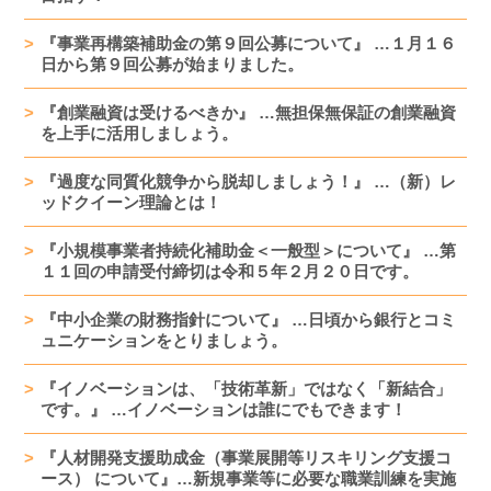
『事業再構築補助金の第９回公募について』 …１月１６
日から第９回公募が始まりました。
『創業融資は受けるべきか』 …無担保無保証の創業融資
を上手に活用しましょう。
『過度な同質化競争から脱却しましょう！』 …（新）レ
ッドクイーン理論とは！
『小規模事業者持続化補助金＜一般型＞について』 …第
１１回の申請受付締切は令和５年２月２０日です。
『中小企業の財務指針について』 …日頃から銀行とコミ
ュニケーションをとりましょう。
『イノベーションは、「技術革新」ではなく「新結合」
です。』 …イノベーションは誰にでもできます！
『人材開発支援助成金（事業展開等リスキリング支援コ
ース） について』…新規事業等に必要な職業訓練を実施