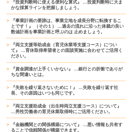
『投資判断時に使える便利な算式』 …投資判断時に大ま
かな採算ラインを把握しましょう。
『事業計画の要諦は、事業立地を成長分野に転換するこ
とです！』 （その１） …過去の流れに沿った体裁の良い
数値計画を事業計画と呼ぶのは 止めましょう。
『両立支援等助成金（育児休業等支援コース）につい
て』 …育休取得希望者との面談実施に合わせてご活用く
ださい。
『資金調達が上手くいかない』 …銀行との折衝でありが
ちな間違いとは。
『失敗を繰り返さないために！』 …失敗を繰り返す社
長、その原因はいつも同じです。
『両立支援助成金（出生時両立支援コース）について』
…男性労働者の育児休業取得時にご活用ください。
『金融機関との関係構築について』 …悪い情報も共有す
ることで信頼関係が構築できます。