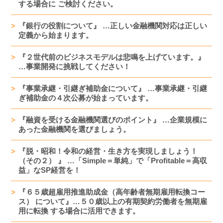
する場合に ご検討ください。
『銀行の役割について』 …正しい金融機関対応は正しい
定義から始まります。
『２世代前のビジネスモデルは悲鳴を上げています。』
…事業開発に挑戦してください！
『事業承継・引継ぎ補助金について』 …事業承継・引継
ぎ補助金の４次公募が始まっています。
『融資を受ける金融機関選びのポイント』 …企業規模に
あった金融機関を選びましょう。
『脱・昭和！令和の経営・生き方を実現しましょう！
（その２） 』 …「Simple＝単純」で「Profitable＝高収
益」なSP経営を！
『６５歳超雇用推進助成金（高年齢者無期雇用転換コー
ス） について』…５０歳以上の有期契約労働者を無期雇
用に転換 する場合に活用できます。