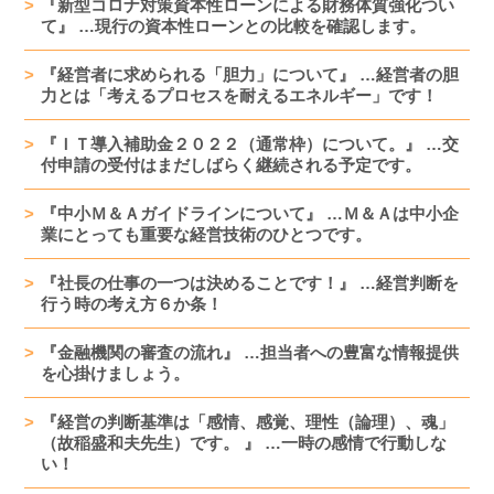
『新型コロナ対策資本性ローンによる財務体質強化つい
て』 …現行の資本性ローンとの比較を確認します。
『経営者に求められる「胆力」について』 …経営者の胆
力とは「考えるプロセスを耐えるエネルギー」です！
『ＩＴ導入補助金２０２２（通常枠）について。』 …交
付申請の受付はまだしばらく継続される予定です。
『中小Ｍ＆Ａガイドラインについて』 …Ｍ＆Ａは中小企
業にとっても重要な経営技術のひとつです。
『社長の仕事の一つは決めることです！』 …経営判断を
行う時の考え方６か条！
『金融機関の審査の流れ』 …担当者への豊富な情報提供
を心掛けましょう。
『経営の判断基準は「感情、感覚、理性（論理）、魂」
（故稲盛和夫先生）です。 』 …一時の感情で行動しな
い！