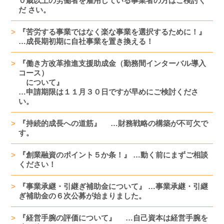
０歳以上の労働者を雇用している事業者の方はご検討く
だ さい。
『苦労する事業ではなく楽な事業を選択するために！』
…成長期初期に自社事業を置き換える！
『働き方改革推進支援助成金（勤務間インターバル導入
コース）
について』
…申請期限は１１月３０日ですが早めにご検討くださ
い。
『持続的成長への道筋』 …財務戦略の構築が不可欠で
す。
『創業融資のポイント５か条！』 …動く前にまずご相談
ください！
『事業承継・引継ぎ補助金について』 …事業承継・引継
ぎ補助金の６次公募が始まりました。
『経営手腕の評価について』 …自己資本は経営手腕を