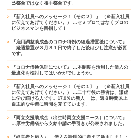
己都合ではなく相手都合です。
『新入社員へのメッセージ！〔その２〕 』 （※新入社員
に伝えてあげてください。） …セミプロではなくプロの
ビジネスマンを目指して！
『雇用調整助成金のコロナ特例の経過措置後について』
…経過措置が３月３１日で終了した後は少し注意が必要
です。
『コロナ借換保証について』 …本制度を活用した借入の
最適化を検討してはいかがでしょうか。
『新入社員へのメッセージ！〔その１〕 』 （※新入社員
に伝えてあげてください。） …二十年後の勝者は、謙虚
に学び続ける人です。17.9％の新人 は、週８時間以上
自主的な学習に時間を充てています。
『両立支援助成金（出生時両立支援コース）について』
…厚生労働省から支給申請の手引きが公表されました。
『経営者と借入』 …借入を論理的に考えて活用しましょ