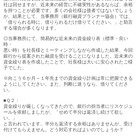
社は回せますが、近未来の経営に不確実性があるならば、余裕
を持つことが必要です。多くの会社様は後者ではないでしょう
か。結果として、当事務所（銀行融資プランナー協会）では、
「借りられる時に、借りられるだけ借りてください。」と助言
する場合が多くなります。
◎当事務所にて、簡易的な近未来の資金繰り表（標準・良い
時・
悪い時）を社長様とミーティングしながら作成した結果、今回
銀行から提案された融資を受けることになりました。近未来の
資金繰り表を作成したことで、社長様は大いに安心されたご様
子でした。
※向こう６か月～１年先までの資金繰り計画は常に把握できる
ようにしてください。また、判断に迷うなら、借りてくださ
い。
■Ｑ２：
資金繰りが厳しくなってきたので、銀行の担当者にリスケジュ
ールを依頼しましたが、「せめて半分は返済し続けて欲し
い。」
と言われています。半分も返済する余裕はありませんが、受け
付けてもらえません。どう対応すればよいのでしょうか？