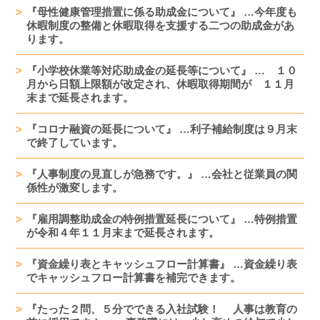
『母性健康管理措置に係る助成金について』 …今年度も
休暇制度の整備と休暇取得を支援する二つの助成金があ
ります。
『小学校休業等対応助成金の延長等について』 … １０
月から日額上限額が改定され、休暇取得期間が １１月
末まで延長されます。
『コロナ融資の延長について』 …利子補給制度は９月末
で終了しています。
『人事制度の見直しが急務です。』 …会社と従業員の関
係性が激変します。
『雇用調整助成金の特例措置延長について』 …特例措置
が令和４年１１月末まで延長されます。
『資金繰り表とキャッシュフロー計算書』 …資金繰り表
でキャッシュフロー計算書を補完できます。
『たった２問、５分でできる入社試験！ 人事は教育の