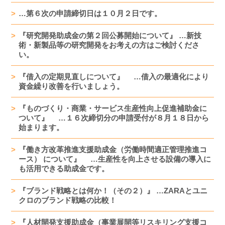
…第６次の申請締切日は１０月２日です。
『研究開発助成金の第２回公募開始について』 …新技
術・新製品等の研究開発をお考えの方はご検討くださ
い。
『借入の定期見直しについて』 …借入の最適化により
資金繰り改善を行いましょう。
『ものづくり・商業・サービス生産性向上促進補助金に
ついて』 …１６次締切分の申請受付が８月１８日から
始まります。
『働き方改革推進支援助成金（労働時間適正管理推進コ
ース） について』 …生産性を向上させる設備の導入に
も活用できる助成金です。
『ブランド戦略とは何か！（その２）』 …ZARAとユニ
クロのブランド戦略の比較！
『人材開発支援助成金（事業展開等リスキリング支援コ