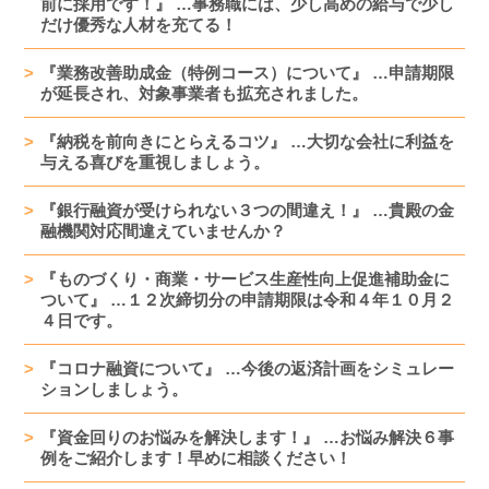
前に採用です！』 …事務職には、少し高めの給与で少し
だけ優秀な人材を充てる！
『業務改善助成金（特例コース）について』 …申請期限
が延長され、対象事業者も拡充されました。
『納税を前向きにとらえるコツ』 …大切な会社に利益を
与える喜びを重視しましょう。
『銀行融資が受けられない３つの間違え！』 …貴殿の金
融機関対応間違えていませんか？
『ものづくり・商業・サービス生産性向上促進補助金に
ついて』 …１２次締切分の申請期限は令和４年１０月２
４日です。
『コロナ融資について』 …今後の返済計画をシミュレー
ションしましょう。
『資金回りのお悩みを解決します！』 …お悩み解決６事
例をご紹介します！早めに相談ください！