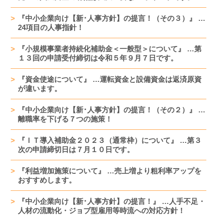
『中小企業向け【新･人事方針】の提言！（その３）』 …
24項目の人事指針！
『小規模事業者持続化補助金＜一般型＞について』 …第
１３回の申請受付締切は令和５年９月７日です。
『資金使途について』 …運転資金と設備資金は返済原資
が違います。
『中小企業向け【新･人事方針】の提言！（その２）』 …
離職率を下げる７つの施策！
『ＩＴ導入補助金２０２３（通常枠）について』 …第３
次の申請締切日は７月１０日です。
『利益増加施策について』 …売上増より粗利率アップを
おすすめします。
『中小企業向け【新･人事方針】の提言！』 …人手不足・
人材の流動化・ジョブ型雇用等時流への対応方針！