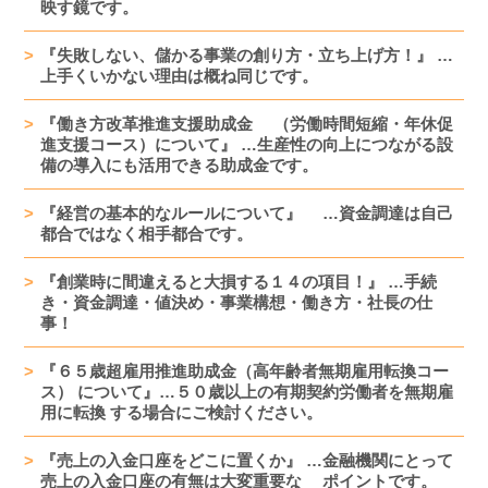
映す鏡です。
『失敗しない、儲かる事業の創り方・立ち上げ方！』 …
上手くいかない理由は概ね同じです。
『働き方改革推進支援助成金 （労働時間短縮・年休促
進支援コース）について』 …生産性の向上につながる設
備の導入にも活用できる助成金です。
『経営の基本的なルールについて』 …資金調達は自己
都合ではなく相手都合です。
『創業時に間違えると大損する１４の項目！』 …手続
き・資金調達・値決め・事業構想・働き方・社長の仕
事！
『６５歳超雇用推進助成金（高年齢者無期雇用転換コー
ス） について』…５０歳以上の有期契約労働者を無期雇
用に転換 する場合にご検討ください。
『売上の入金口座をどこに置くか』 …金融機関にとって
売上の入金口座の有無は大変重要な ポイントです。