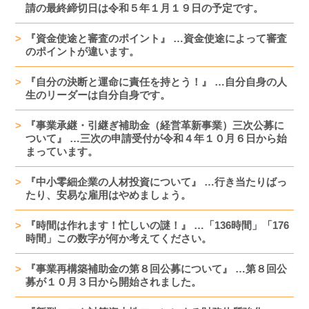
請の最終締切日は令和５年１月１９日の予定です。
『資金使途と審査のポイント』 …資金使途によって審査
のポイントが違います。
『自分の決断と運命に責任を持とう！』 …自分自身の人
生のリーダーは自分自身です。
『事業承継・引継ぎ補助金（経営革新事業）三次公募に
ついて』 …三次の申請受付が令和４年１０月６日から始
まっています。
『中小零細企業の人材投資について』 …行き当たりばっ
たり、安易な雇用はやめましょう。
『時間は作れます！忙しいの謎！』 …「136時間」「176
時間」この数字が何か考えてください。
『事業再構築補助金の第８回公募について』 …第８回公
募が１０月３日から開始されました。