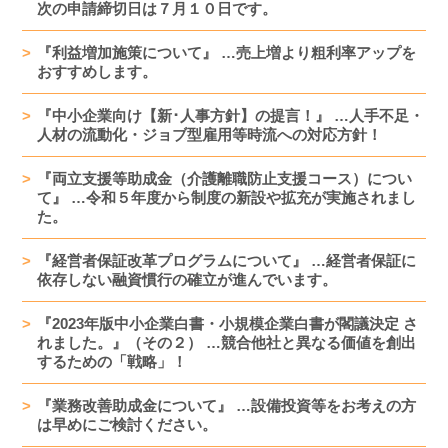
次の申請締切日は７月１０日です。
『利益増加施策について』 …売上増より粗利率アップを
おすすめします。
『中小企業向け【新･人事方針】の提言！』 …人手不足・
人材の流動化・ジョブ型雇用等時流への対応方針！
『両立支援等助成金（介護離職防止支援コース）につい
て』 …令和５年度から制度の新設や拡充が実施されまし
た。
『経営者保証改革プログラムについて』 …経営者保証に
依存しない融資慣行の確立が進んでいます。
『2023年版中小企業白書・小規模企業白書が閣議決定 さ
れました。』（その２） …競合他社と異なる価値を創出
するための「戦略」！
『業務改善助成金について』 …設備投資等をお考えの方
は早めにご検討ください。