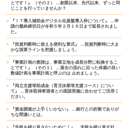
とです！』 （その２） …創業以来、先代以来、ずっと同
じことを行っていませんか？
『ＩＴ導入補助金デジタル化基盤導入枠について』 …申
請の最終締切日が令和５年２月１６日まで延長されまし
た。
『投資判断時に使える便利な算式』 …投資判断時に大ま
かな採算ラインを把握しましょう。
『事業計画の要諦は、事業立地を成長分野に転換するこ
とです！』 （その１） …過去の流れに沿った体裁の良い
数値計画を事業計画と呼ぶのは 止めましょう。
『両立支援等助成金（育児休業等支援コース）につい
て』 …育休取得希望者との面談実施に合わせてご活用く
ださい。
『資金調達が上手くいかない』 …銀行との折衝でありが
ちな間違いとは。
『失敗を繰り返さないために！』 …失敗を繰り返す社