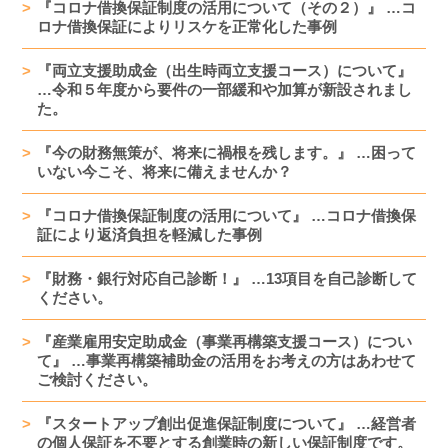
『コロナ借換保証制度の活用について（その２）』 …コ
ロナ借換保証によりリスケを正常化した事例
『両立支援助成金（出生時両立支援コース）について』
…令和５年度から要件の一部緩和や加算が新設されまし
た。
『今の財務無策が、将来に禍根を残します。』 …困って
いない今こそ、将来に備えませんか？
『コロナ借換保証制度の活用について』 …コロナ借換保
証により返済負担を軽減した事例
『財務・銀行対応自己診断！』 …13項目を自己診断して
ください。
『産業雇用安定助成金（事業再構築支援コース）につい
て』 …事業再構築補助金の活用をお考えの方はあわせて
ご検討ください。
『スタートアップ創出促進保証制度について』 …経営者
の個人保証を不要とする創業時の新しい保証制度です。