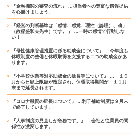
『金融機関の審査の流れ』 …担当者への豊富な情報提供
を心掛けましょう。
『経営の判断基準は「感情、感覚、理性（論理）、魂」
（故稲盛和夫先生）です。 』 …一時の感情で行動しな
い！
『母性健康管理措置に係る助成金について』 …今年度も
休暇制度の整備と休暇取得を支援する二つの助成金があ
ります。
『小学校休業等対応助成金の延長等について』 … １０
月から日額上限額が改定され、休暇取得期間が １１月
末まで延長されます。
『コロナ融資の延長について』 …利子補給制度は９月末
で終了しています。
『人事制度の見直しが急務です。』 …会社と従業員の関
係性が激変します。