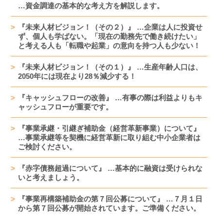
…資金調達の基本的な考え方を解説します。
『未来人材ビジョン！（その２）』 …企業は人に投資せ
ず、個人も学ばない。「現在の勤務先で働き続けたい」
と考える人も「転職や起業」の意向を持つ人も少ない！
『未来人材ビジョン！（その１）』 …生産年齢人口は、
2050年には現在より28％減少する！
『キャッシュフローの改善』 …有事の際は利益よりもキ
ャッシュフローが重要です。
『事業承継・引継ぎ補助金（経営革新事業）について』
…事業承継等を契機に経営革新に取り組む中小企業者は
ご検討ください。
『赤字債務超過について』 …基本的に融資は受けられな
いと考えましょう。
『事業再構築補助金の第７回公募について』 …７月１日
から第７回公募が開始されています。ご準備ください。