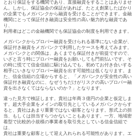
とおり保証をする機関であり、直接融資をすることはありませ
ん。しかし、保証協会の保証があれば、たとえ創業したばかり
の企業でもメガバンクから融資を受けることができます。金融
機関にとって保証付き融資は安全性の高い魅力的な融資であ
り、
利用者はどこの金融機関でも保証協会の制度を利用できます。
メガバンクからプロパー融資を受けられる基準にない企業が、
保証付き融資をメガバンクで利用したケースを考えてみます。
メガバンクとの関係は、あくまでも保証付きが前提ですので、
いざと言う時にプロパー融資をお願いしても門前払いです。そ
の時に慌てて信金信組に駆け込んでも、初めてお付き合いする
相手にいきなりプロパー融資を出す可能性は低くなります。ま
た、信金信組の立場からすると、「メガバンクが安全性の高い
保証付き融資なのに、なぜうちだけがリスクの高いプロパー融
資を出さなくてはならないのか？」となります。
違った見方で検証します。貴社は年商３億円の企業と仮定しま
す。超大手企業をメインの取引先としているメガバンクからす
ると、貴社はあまり重要ではない顧客となります。形式上の担
当、もしくは担当すらつかないこともあります。一方、地域密
着型で比較的小規模の事業者を取引先としている信金信組で
は、
貴社は重要な顧客として迎え入れられる可能性があります。エ