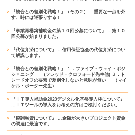
『競合との差別化戦略！』（その２） …重要な一点を外
す、時には逆張りする！
『事業再構築補助金の第１０回公募について』 …第１０
回公募が始まりました。
『代位弁済について』 …信用保証協会の代位弁済につい
て解説します。
『競合との差別化戦略！』 １．ファイブ・ウェイ・ポジ
ショニング (フレッド・クロフォード先生他) ２．ト
レードオフの要素で差別化しないと意味が無い （マイ
ケル・ポーター先生）
『ＩＴ導入補助金2023デジタル化基盤導入枠について』
…ＩＴツールの導入をお考えの方はご検討ください。
『協調融資について』 …金額が大きいプロジェクト資金
の調達に最適です。