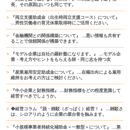
長、その原因はいつも同じです。
『両立支援助成金（出生時両立支援コース）について』
…男性労働者の育児休業取得時にご活用ください。
『金融機関との関係構築について』 …悪い情報も共有す
ることで信頼関係が構築できます。
『モデル企業は自社の羅針盤になります。』 …モデル企
業・考え方やヒントをもらえる師・同じ志を持つ友
『産業雇用安定助成金について』 …在籍出向による雇用
維持をお考えの方はご検討ください。
『中小企業と財務指標』 …財務指標をどの程度意識して
経営すべきでしょうか。
◆経営コラム 『脱・雑駁（ざっぱく）経営！ 』 …雑駁さ
は、シロアリのように企業の屋台骨を蝕みます。
『小規模事業者持続化補助金＜一般型＞について』 …第