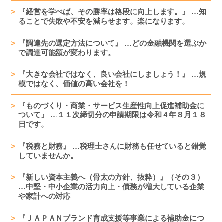
『経営を学べば、その勝率は格段に向上します。』 …知
ることで失敗や不安を減らせます。楽になります。
『調達先の選定方法について』 …どの金融機関を選ぶか
で調達可能額が変わります。
『大きな会社ではなく、良い会社にしましょう！』 …規
模ではなく、価値の高い会社を！
『ものづくり・商業・サービス生産性向上促進補助金に
ついて』 …１１次締切分の申請期限は令和４年８月１８
日です。
『税務と財務』 …税理士さんに財務も任せていると錯覚
していませんか。
『新しい資本主義へ（骨太の方針、抜粋）』（その３）
…中堅・中小企業の活力向上・債務が増大している企業
や家計への対応
『ＪＡＰＡＮブランド育成支援等事業による補助金につ