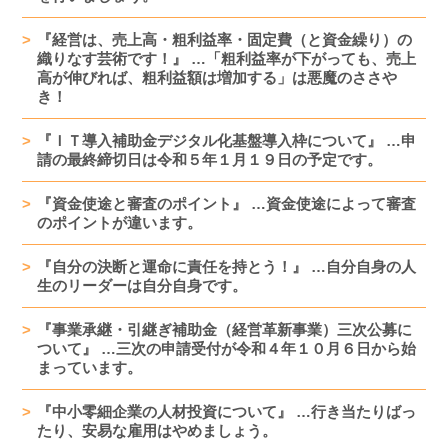
『経営は、売上高・粗利益率・固定費（と資金繰り）の
織りなす芸術です！』 …「粗利益率が下がっても、売上
高が伸びれば、粗利益額は増加する」は悪魔のささや
き！
『ＩＴ導入補助金デジタル化基盤導入枠について』 …申
請の最終締切日は令和５年１月１９日の予定です。
『資金使途と審査のポイント』 …資金使途によって審査
のポイントが違います。
『自分の決断と運命に責任を持とう！』 …自分自身の人
生のリーダーは自分自身です。
『事業承継・引継ぎ補助金（経営革新事業）三次公募に
ついて』 …三次の申請受付が令和４年１０月６日から始
まっています。
『中小零細企業の人材投資について』 …行き当たりばっ
たり、安易な雇用はやめましょう。