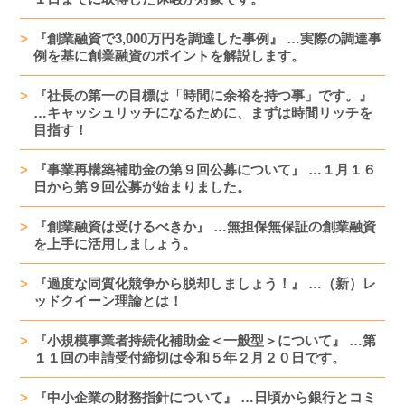
『創業融資で3,000万円を調達した事例』 …実際の調達事
例を基に創業融資のポイントを解説します。
『社長の第一の目標は「時間に余裕を持つ事」です。』
…キャッシュリッチになるために、まずは時間リッチを
目指す！
『事業再構築補助金の第９回公募について』 …１月１６
日から第９回公募が始まりました。
『創業融資は受けるべきか』 …無担保無保証の創業融資
を上手に活用しましょう。
『過度な同質化競争から脱却しましょう！』 …（新）レ
ッドクイーン理論とは！
『小規模事業者持続化補助金＜一般型＞について』 …第
１１回の申請受付締切は令和５年２月２０日です。
『中小企業の財務指針について』 …日頃から銀行とコミ