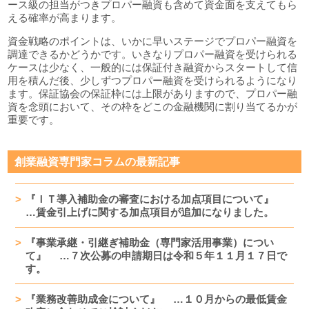
ース級の担当がつきプロパー融資も含めて資金面を支えてもら
える確率が高まります。
資金戦略のポイントは、いかに早いステージでプロパー融資を
調達できるかどうかです。いきなりプロパー融資を受けられる
ケースは少なく、一般的には保証付き融資からスタートして信
用を積んだ後、少しずつプロパー融資を受けられるようになり
ます。保証協会の保証枠には上限がありますので、プロパー融
資を念頭において、その枠をどこの金融機関に割り当てるかが
重要です。
創業融資専門家コラムの最新記事
『ＩＴ導入補助金の審査における加点項目について』
…賃金引上げに関する加点項目が追加になりました。
『事業承継・引継ぎ補助金（専門家活用事業）につい
て』 …７次公募の申請期日は令和５年１１月１７日で
す。
『業務改善助成金について』 …１０月からの最低賃金