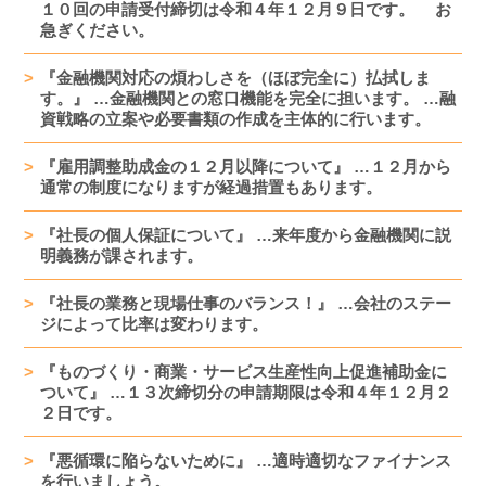
１０回の申請受付締切は令和４年１２月９日です。 お
急ぎください。
『金融機関対応の煩わしさを（ほぼ完全に）払拭しま
す。』 …金融機関との窓口機能を完全に担います。 …融
資戦略の立案や必要書類の作成を主体的に行います。
『雇用調整助成金の１２月以降について』 …１２月から
通常の制度になりますが経過措置もあります。
『社長の個人保証について』 …来年度から金融機関に説
明義務が課されます。
『社長の業務と現場仕事のバランス！』 …会社のステー
ジによって比率は変わります。
『ものづくり・商業・サービス生産性向上促進補助金に
ついて』 …１３次締切分の申請期限は令和４年１２月２
２日です。
『悪循環に陥らないために』 …適時適切なファイナンス
を行いましょう。