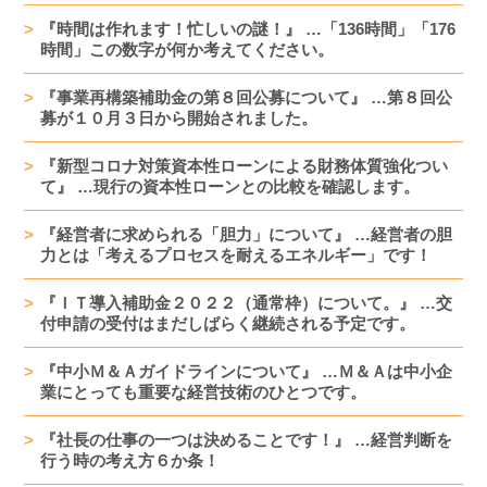
『時間は作れます！忙しいの謎！』 …「136時間」「176
時間」この数字が何か考えてください。
『事業再構築補助金の第８回公募について』 …第８回公
募が１０月３日から開始されました。
『新型コロナ対策資本性ローンによる財務体質強化つい
て』 …現行の資本性ローンとの比較を確認します。
『経営者に求められる「胆力」について』 …経営者の胆
力とは「考えるプロセスを耐えるエネルギー」です！
『ＩＴ導入補助金２０２２（通常枠）について。』 …交
付申請の受付はまだしばらく継続される予定です。
『中小Ｍ＆Ａガイドラインについて』 …Ｍ＆Ａは中小企
業にとっても重要な経営技術のひとつです。
『社長の仕事の一つは決めることです！』 …経営判断を
行う時の考え方６か条！