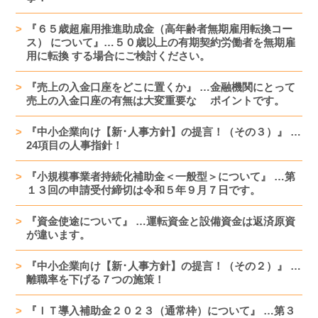
『６５歳超雇用推進助成金（高年齢者無期雇用転換コー
ス） について』…５０歳以上の有期契約労働者を無期雇
用に転換 する場合にご検討ください。
『売上の入金口座をどこに置くか』 …金融機関にとって
売上の入金口座の有無は大変重要な ポイントです。
『中小企業向け【新･人事方針】の提言！（その３）』 …
24項目の人事指針！
『小規模事業者持続化補助金＜一般型＞について』 …第
１３回の申請受付締切は令和５年９月７日です。
『資金使途について』 …運転資金と設備資金は返済原資
が違います。
『中小企業向け【新･人事方針】の提言！（その２）』 …
離職率を下げる７つの施策！
『ＩＴ導入補助金２０２３（通常枠）について』 …第３