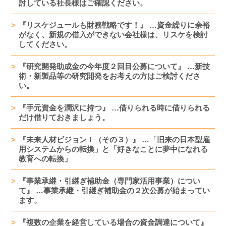
討している社長様はご確認ください。
『リスケジュールも財務戦略です！』 …資金繰りに余裕
がなく、新規の借入ができない会社様は、リスケを検討
してください。
『研究開発助成金の今年度２回目公募について』 …新技
術・新製品等の研究開発をお考えの方はご検討くださ
い。
『手元資金を潤沢に持つ』 …借りられる時に借りられる
だけ借りておきましょう。
『未来人材ビジョン！（その３）』 …「旧来の日本型雇
用システムからの転換」と「好きなことに夢中になれる
教育への転換」
『事業承継・引継ぎ補助金（専門家活用事業）につい
て』 …事業承継・引継ぎ補助金の２次公募が始まってい
ます。
『複数の企業を経営している場合の資金調達について』