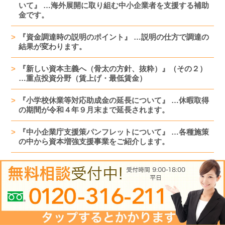
いて』 …海外展開に取り組む中小企業者を支援する補助
金です。
『資金調達時の説明のポイント』 …説明の仕方で調達の
結果が変わります。
『新しい資本主義へ（骨太の方針、抜粋）』（その２）
…重点投資分野（賃上げ・最低賃金）
『小学校休業等対応助成金の延長について』 …休暇取得
の期間が令和４年９月末まで延長されます。
『中小企業庁支援策パンフレットについて』 …各種施策
の中から資本増強支援事業をご紹介します。
『新しい資本主義へ（骨太の方針、抜粋）』 …課題解決
を成長のエンジンに変え、持続可能な経済を実現
『雇用調整助成金の特例措置延長について』 …令和４年
９月末までの延長が発表されました。