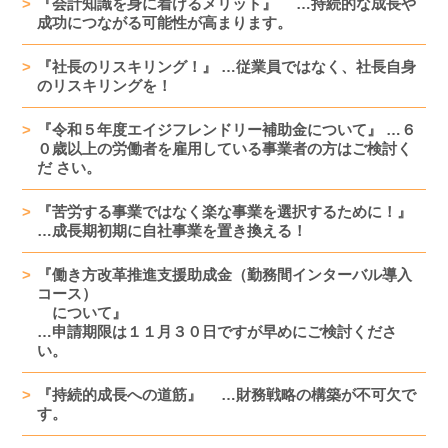
『会計知識を身に着けるメリット』 …持続的な成長や
成功につながる可能性が高まります。
『社長のリスキリング！』 …従業員ではなく、社長自身
のリスキリングを！
『令和５年度エイジフレンドリー補助金について』 …６
０歳以上の労働者を雇用している事業者の方はご検討く
だ さい。
『苦労する事業ではなく楽な事業を選択するために！』
…成長期初期に自社事業を置き換える！
『働き方改革推進支援助成金（勤務間インターバル導入
コース）
について』
…申請期限は１１月３０日ですが早めにご検討くださ
い。
『持続的成長への道筋』 …財務戦略の構築が不可欠で
す。