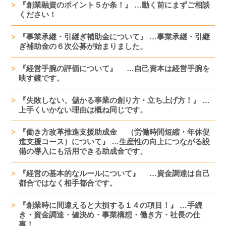
『創業融資のポイント５か条！』 …動く前にまずご相談
ください！
『事業承継・引継ぎ補助金について』 …事業承継・引継
ぎ補助金の６次公募が始まりました。
『経営手腕の評価について』 …自己資本は経営手腕を
映す鏡です。
『失敗しない、儲かる事業の創り方・立ち上げ方！』 …
上手くいかない理由は概ね同じです。
『働き方改革推進支援助成金 （労働時間短縮・年休促
進支援コース）について』 …生産性の向上につながる設
備の導入にも活用できる助成金です。
『経営の基本的なルールについて』 …資金調達は自己
都合ではなく相手都合です。
『創業時に間違えると大損する１４の項目！』 …手続
き・資金調達・値決め・事業構想・働き方・社長の仕
事！