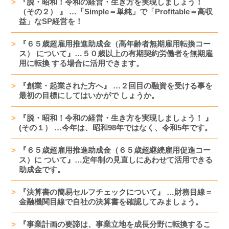
『脱・昭和！令和の経営・生き方を実現しましょう！
（その２） 』 …「Simple＝単純」で「Profitable＝高収
益」なSP経営を！
『６５歳超雇用推進助成金（高年齢者無期雇用転換コー
ス） について』…５０歳以上の有期契約労働者を無期雇
用に転換 する場合に活用できます。
『創業・起業された方へ』 …２回目の融資を受ける事を
最初の目標にしてはいかがで しょうか。
『脱・昭和！令和の経営・生き方を実現しましょう！ 』
(その１） …今年は、昭和98年ではなく、令和5年です。
『６５歳超雇用推進助成金（６５歳超継続雇用促進コー
ス）に ついて』…定年制の見直しにあわせて活用できる
助成金です。
『決算書の簡易セルフチェックについて』 …財務目線＝
金融機関目線で自社の決算書を確認してみましょう。
『事業計画の要諦は、事業立地を成長分野に転換するこ