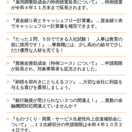
『雇用調整助成金の特例措置延長について』 …特例措置
が令和４年１１月末まで延長されます。
『資金繰り表とキャッシュフロー計算書』 …資金繰り表
でキャッシュフロー計算書を補完できます。
『たった２問、５分でできる入社試験！ 人事は教育の
前に採用です！』 …事務職には、少し高めの給与で少し
だけ優秀な人材を充てる！
『業務改善助成金（特例コース）について』 …申請期限
が延長され、対象事業者も拡充されました。
『納税を前向きにとらえるコツ』 …大切な会社に利益を
与える喜びを重視しましょう。
『銀行融資が受けられない３つの間違え！』 …貴殿の金
融機関対応間違えていませんか？
『ものづくり・商業・サービス生産性向上促進補助金に
ついて』 …１２次締切分の申請期限は令和４年１０月２
４日です。