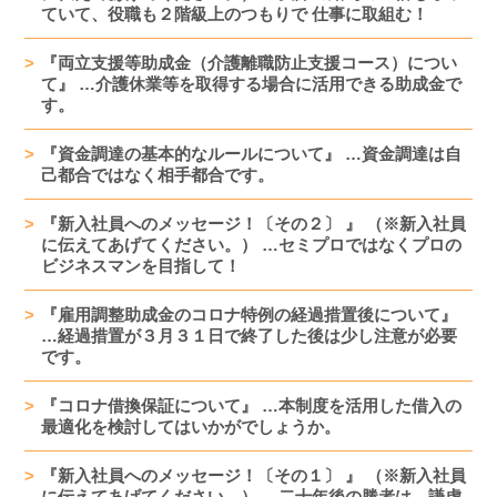
ていて、役職も２階級上のつもりで 仕事に取組む！
『両立支援等助成金（介護離職防止支援コース）につい
て』 …介護休業等を取得する場合に活用できる助成金で
す。
『資金調達の基本的なルールについて』 …資金調達は自
己都合ではなく相手都合です。
『新入社員へのメッセージ！〔その２〕 』 （※新入社員
に伝えてあげてください。） …セミプロではなくプロの
ビジネスマンを目指して！
『雇用調整助成金のコロナ特例の経過措置後について』
…経過措置が３月３１日で終了した後は少し注意が必要
です。
『コロナ借換保証について』 …本制度を活用した借入の
最適化を検討してはいかがでしょうか。
『新入社員へのメッセージ！〔その１〕 』 （※新入社員
に伝えてあげてください。） …二十年後の勝者は、謙虚