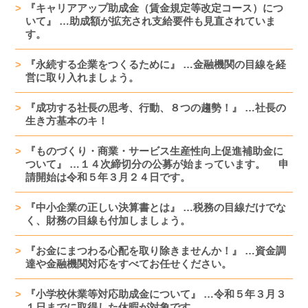
『キャリアアップ助成金（賃金規定等改定コース）につ
いて』 …助成額が拡充され支給要件も見直されていま
す。
『永続する企業をつくるために』 …金融機関の目線を経
営に取り入れましょう。
『成功する社長の思考、行動、８つの趨勢！』 …社長の
生き方基本のキ！
『ものづくり・商業・サービス生産性向上促進補助金に
ついて』 …１４次締切分の公募が始まっています。 申
請開始は令和５年３月２４日です。
『中小企業の正しい決算書とは』 …税務の目線だけでな
く、財務の目線も付加しましょう。
『お金にまつわる心配を取り除きませんか！』 …資金調
達や金融機関対応をすべてお任せください。
『小学校休業等対応助成金について』 …令和５年３月３
１日までに取得した休暇が対象です。