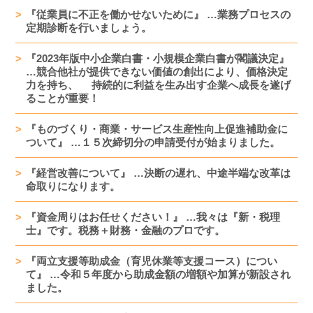
『従業員に不正を働かせないために』 …業務プロセスの
定期診断を行いましょう。
『2023年版中小企業白書・小規模企業白書が閣議決定』
…競合他社が提供できない価値の創出により、価格決定
力を持ち、 持続的に利益を生み出す企業へ成長を遂げ
ることが重要！
『ものづくり・商業・サービス生産性向上促進補助金に
ついて』 …１５次締切分の申請受付が始まりました。
『経営改善について』 …決断の遅れ、中途半端な改革は
命取りになります。
『資金周りはお任せください！』 …我々は『新・税理
士』です。税務＋財務・金融のプロです。
『両立支援等助成金（育児休業等支援コース）につい
て』 …令和５年度から助成金額の増額や加算が新設され
ました。