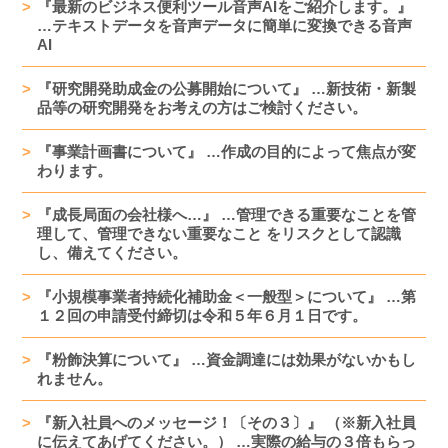
『最新のビジネス便利ツール音声AIをご紹介します。』
…テキストデータを音声データに簡単に変換できる音声
AI
『研究開発助成金の公募開始について』 …新技術・新製
品等の研究開発をお考えの方はご検討ください。
『事業計画書について』 …作成の目的によって焦点が変
わります。
『成長局面の会社様へ…』 …管理できる重要なことを管
理して、管理できない重要なこと をリスクとして認識
し、備えてください。
『小規模事業者持続化補助金＜一般型＞について』 …第
１２回の申請受付締切は令和５年６月１日です。
『粉飾決算について』 …資金調達には効果がないかもし
れません。
『新入社員へのメッセージ！〔その３〕』 （※新入社員
に伝えてあげてください。） …実際の給与の３倍もらっ