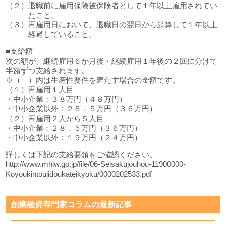
（２）退職前に雇用保険被保険者として１年以上雇用されてい
たこと。
（３）再雇用日において、退職日の翌日から起算して１年以上
経過していること。
■支給額
次の額が、継続雇用６か月後・継続雇用１年後の２回に分けて
半額ずつ支給されます。
※（ ）内は生産性要件を満たす場合の金額です。
（１）再雇用１人目
・中小企業：３８万円（４８万円）
・中小企業以外：２８．５万円（３６万円）
（２）再雇用２人から５人目
・中小企業：２８．５万円（３６万円）
・中小企業以外：１９万円（２４万円）
詳しくは下記の支給要領をご確認ください。
http://www.mhlw.go.jp/file/06-Seisakujouhou-11900000-
Koyoukintoujidoukateikyoku/0000202533.pdf
創業融資専門家コラムの最新記事