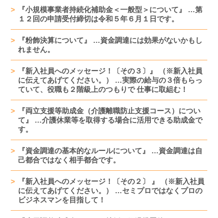
『小規模事業者持続化補助金＜一般型＞について』 …第
１２回の申請受付締切は令和５年６月１日です。
『粉飾決算について』 …資金調達には効果がないかもし
れません。
『新入社員へのメッセージ！〔その３〕』 （※新入社員
に伝えてあげてください。） …実際の給与の３倍もらっ
ていて、役職も２階級上のつもりで 仕事に取組む！
『両立支援等助成金（介護離職防止支援コース）につい
て』 …介護休業等を取得する場合に活用できる助成金で
す。
『資金調達の基本的なルールについて』 …資金調達は自
己都合ではなく相手都合です。
『新入社員へのメッセージ！〔その２〕 』 （※新入社員
に伝えてあげてください。） …セミプロではなくプロの
ビジネスマンを目指して！