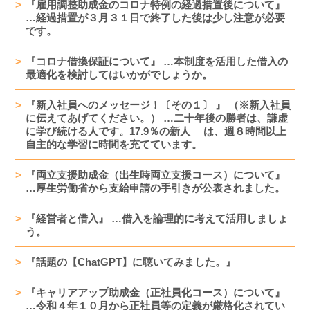
『雇用調整助成金のコロナ特例の経過措置後について』
…経過措置が３月３１日で終了した後は少し注意が必要
です。
『コロナ借換保証について』 …本制度を活用した借入の
最適化を検討してはいかがでしょうか。
『新入社員へのメッセージ！〔その１〕 』 （※新入社員
に伝えてあげてください。） …二十年後の勝者は、謙虚
に学び続ける人です。17.9％の新人 は、週８時間以上
自主的な学習に時間を充てています。
『両立支援助成金（出生時両立支援コース）について』
…厚生労働省から支給申請の手引きが公表されました。
『経営者と借入』 …借入を論理的に考えて活用しましょ
う。
『話題の【ChatGPT】に聴いてみました。』
『キャリアアップ助成金（正社員化コース）について』
…令和４年１０月から正社員等の定義が厳格化されてい