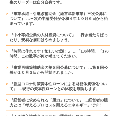
生のリーダーは自分自身です。
『事業承継・引継ぎ補助金（経営革新事業）三次公募に
ついて』 …三次の申請受付が令和４年１０月６日から始
まっています。
『中小零細企業の人材投資について』 …行き当たりばっ
たり、安易な雇用はやめましょう。
『時間は作れます！忙しいの謎！』 …「136時間」「176
時間」この数字が何か考えてください。
『事業再構築補助金の第８回公募について』 …第８回公
募が１０月３日から開始されました。
『新型コロナ対策資本性ローンによる財務体質強化つい
て』 …現行の資本性ローンとの比較を確認します。
『経営者に求められる「胆力」について』 …経営者の胆
力とは「考えるプロセスを耐えるエネルギー」です！