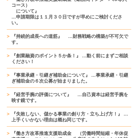
コース）
について』
…申請期限は１１月３０日ですが早めにご検討くださ
い。
『持続的成長への道筋』 …財務戦略の構築が不可欠で
す。
『創業融資のポイント５か条！』 …動く前にまずご相談
ください！
『事業承継・引継ぎ補助金について』 …事業承継・引継
ぎ補助金の６次公募が始まりました。
『経営手腕の評価について』 …自己資本は経営手腕を
映す鏡です。
『失敗しない、儲かる事業の創り方・立ち上げ方！』 …
上手くいかない理由は概ね同じです。
『働き方改革推進支援助成金 （労働時間短縮・年休促