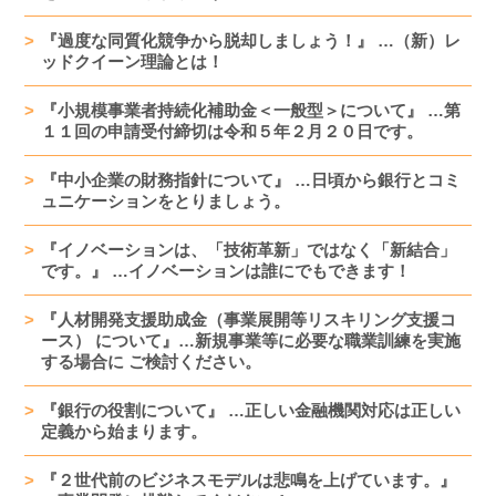
『過度な同質化競争から脱却しましょう！』 …（新）レ
ッドクイーン理論とは！
『小規模事業者持続化補助金＜一般型＞について』 …第
１１回の申請受付締切は令和５年２月２０日です。
『中小企業の財務指針について』 …日頃から銀行とコミ
ュニケーションをとりましょう。
『イノベーションは、「技術革新」ではなく「新結合」
です。』 …イノベーションは誰にでもできます！
『人材開発支援助成金（事業展開等リスキリング支援コ
ース） について』…新規事業等に必要な職業訓練を実施
する場合に ご検討ください。
『銀行の役割について』 …正しい金融機関対応は正しい
定義から始まります。
『２世代前のビジネスモデルは悲鳴を上げています。』