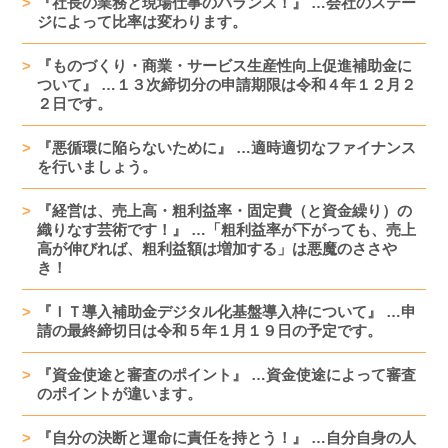
『社長の業務と現場仕事のバランス！』 …会社のステー
ジによって比率は変わります。
『ものづくり・商業・サービス生産性向上促進補助金に
ついて』 …１３次締切分の申請期限は令和４年１２月２
２日です。
『悪循環に陥らないために』 …適時適切なファイナンス
を行いましょう。
『経営は、売上高・粗利益率・固定費（と資金繰り）の
織りなす芸術です！』 …「粗利益率が下がっても、売上
高が伸びれば、粗利益額は増加する」は悪魔のささや
き！
『ＩＴ導入補助金デジタル化基盤導入枠について』 …申
請の最終締切日は令和５年１月１９日の予定です。
『資金使途と審査のポイント』 …資金使途によって審査
のポイントが違います。
『自分の決断と運命に責任を持とう！』 …自分自身の人