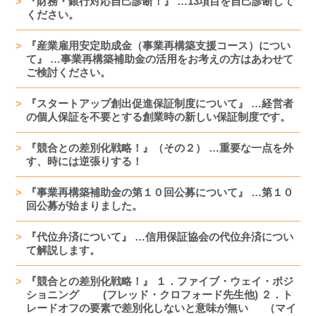
『財務・銀行対応自己診断！』 …13項目を自己診断して
ください。
『産業雇用安定助成金（事業再構築支援コース）につい
て』 …事業再構築補助金の活用をお考えの方はあわせて
ご検討ください。
『スタートアップ創出促進保証制度について』 …経営者
の個人保証を不要とする創業時の新しい保証制度です。
『競合との差別化戦略！』（その２） …重要な一点を外
す、時には逆張りする！
『事業再構築補助金の第１０回公募について』 …第１０
回公募が始まりました。
『代位弁済について』 …信用保証協会の代位弁済につい
て解説します。
『競合との差別化戦略！』 １．ファイブ・ウェイ・ポジ
ショニング (フレッド・クロフォード先生他) ２．ト
レードオフの要素で差別化しないと意味が無い （マイ