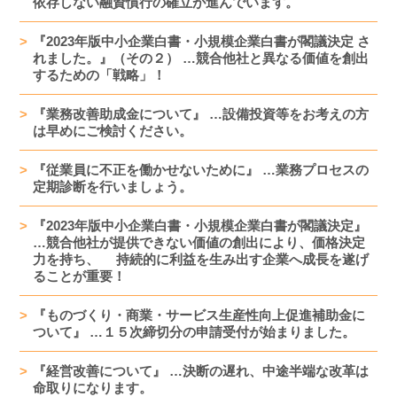
依存しない融資慣行の確立が進んでいます。
『2023年版中小企業白書・小規模企業白書が閣議決定 さ
れました。』（その２） …競合他社と異なる価値を創出
するための「戦略」！
『業務改善助成金について』 …設備投資等をお考えの方
は早めにご検討ください。
『従業員に不正を働かせないために』 …業務プロセスの
定期診断を行いましょう。
『2023年版中小企業白書・小規模企業白書が閣議決定』
…競合他社が提供できない価値の創出により、価格決定
力を持ち、 持続的に利益を生み出す企業へ成長を遂げ
ることが重要！
『ものづくり・商業・サービス生産性向上促進補助金に
ついて』 …１５次締切分の申請受付が始まりました。
『経営改善について』 …決断の遅れ、中途半端な改革は
命取りになります。