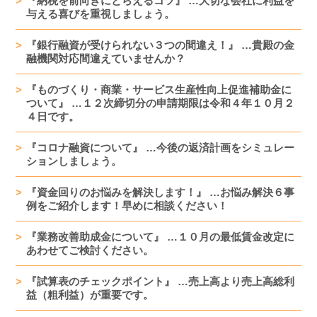
『納税を前向きにとらえるコツ』 …大切な会社に利益を
与える喜びを重視しましょう。
『銀行融資が受けられない３つの間違え！』 …貴殿の金
融機関対応間違えていませんか？
『ものづくり・商業・サービス生産性向上促進補助金に
ついて』 …１２次締切分の申請期限は令和４年１０月２
４日です。
『コロナ融資について』 …今後の返済計画をシミュレー
ションしましょう。
『資金回りのお悩みを解決します！』 …お悩み解決６事
例をご紹介します！早めに相談ください！
『業務改善助成金について』 …１０月の最低賃金改定に
あわせてご検討ください。
『試算表のチェックポイント』 …売上高より売上高総利
益（粗利益）が重要です。