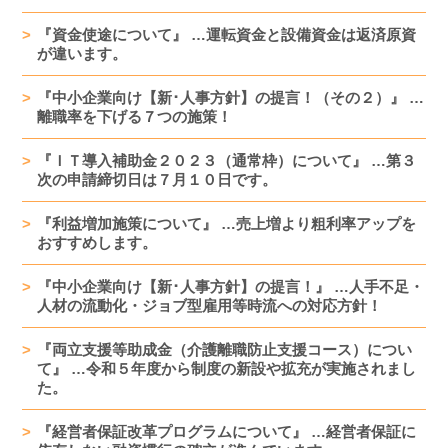
『資金使途について』 …運転資金と設備資金は返済原資
が違います。
『中小企業向け【新･人事方針】の提言！（その２）』 …
離職率を下げる７つの施策！
『ＩＴ導入補助金２０２３（通常枠）について』 …第３
次の申請締切日は７月１０日です。
『利益増加施策について』 …売上増より粗利率アップを
おすすめします。
『中小企業向け【新･人事方針】の提言！』 …人手不足・
人材の流動化・ジョブ型雇用等時流への対応方針！
『両立支援等助成金（介護離職防止支援コース）につい
て』 …令和５年度から制度の新設や拡充が実施されまし
た。
『経営者保証改革プログラムについて』 …経営者保証に