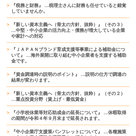
『税務と財務』 …税理士さんに財務も任せていると錯覚
していませんか。
『新しい資本主義へ（骨太の方針、抜粋）』（その３）
…中堅・中小企業の活力向上・債務が増大している企業
や家計への対応
『ＪＡＰＡＮブランド育成支援等事業による補助金につ
いて』 …海外展開に取り組む中小企業者を支援する補助
金です。
『資金調達時の説明のポイント』 …説明の仕方で調達の
結果が変わります。
『新しい資本主義へ（骨太の方針、抜粋）』（その２）
…重点投資分野（賃上げ・最低賃金）
『小学校休業等対応助成金の延長について』 …休暇取得
の期間が令和４年９月末まで延長されます。
『中小企業庁支援策パンフレットについて』 …各種施策