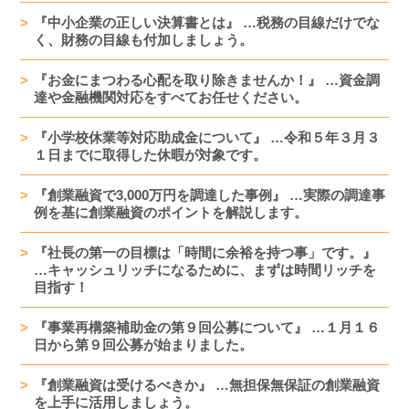
『中小企業の正しい決算書とは』 …税務の目線だけでな
く、財務の目線も付加しましょう。
『お金にまつわる心配を取り除きませんか！』 …資金調
達や金融機関対応をすべてお任せください。
『小学校休業等対応助成金について』 …令和５年３月３
１日までに取得した休暇が対象です。
『創業融資で3,000万円を調達した事例』 …実際の調達事
例を基に創業融資のポイントを解説します。
『社長の第一の目標は「時間に余裕を持つ事」です。』
…キャッシュリッチになるために、まずは時間リッチを
目指す！
『事業再構築補助金の第９回公募について』 …１月１６
日から第９回公募が始まりました。
『創業融資は受けるべきか』 …無担保無保証の創業融資
を上手に活用しましょう。