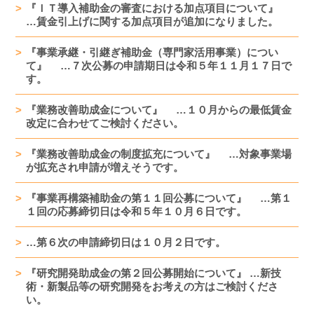
『ＩＴ導入補助金の審査における加点項目について』
…賃金引上げに関する加点項目が追加になりました。
『事業承継・引継ぎ補助金（専門家活用事業）につい
て』 …７次公募の申請期日は令和５年１１月１７日で
す。
『業務改善助成金について』 …１０月からの最低賃金
改定に合わせてご検討ください。
『業務改善助成金の制度拡充について』 …対象事業場
が拡充され申請が増えそうです。
『事業再構築補助金の第１１回公募について』 …第１
１回の応募締切日は令和５年１０月６日です。
…第６次の申請締切日は１０月２日です。
『研究開発助成金の第２回公募開始について』 …新技
術・新製品等の研究開発をお考えの方はご検討くださ
い。