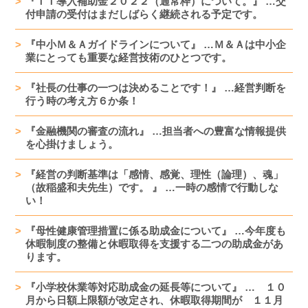
『ＩＴ導入補助金２０２２（通常枠）について。』 …交
付申請の受付はまだしばらく継続される予定です。
『中小Ｍ＆Ａガイドラインについて』 …Ｍ＆Ａは中小企
業にとっても重要な経営技術のひとつです。
『社長の仕事の一つは決めることです！』 …経営判断を
行う時の考え方６か条！
『金融機関の審査の流れ』 …担当者への豊富な情報提供
を心掛けましょう。
『経営の判断基準は「感情、感覚、理性（論理）、魂」
（故稲盛和夫先生）です。 』 …一時の感情で行動しな
い！
『母性健康管理措置に係る助成金について』 …今年度も
休暇制度の整備と休暇取得を支援する二つの助成金があ
ります。
『小学校休業等対応助成金の延長等について』 … １０
月から日額上限額が改定され、休暇取得期間が １１月