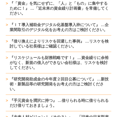
『「資金」を気にせずに、「人」と「もの」に集中する
ために！』 …「近未来の資金繰り計画書」を常備してく
ださい。
『ＩＴ導入補助金デジタル化基盤導入枠について』 …企
業間取引のデジタル化をお考えの方はご検討ください。
『借り換えによりリスケを回避した事例』 …リスケを検
討している社長様はご確認ください。
『リスケジュールも財務戦略です！』 …資金繰りに余裕
がなく、新規の借入ができない会社様は、リスケを検討
してください。
『研究開発助成金の今年度２回目公募について』 …新技
術・新製品等の研究開発をお考えの方はご検討くださ
い。
『手元資金を潤沢に持つ』 …借りられる時に借りられる
だけ借りておきましょう。
『未来人材ビジョン！（その３）』 …「旧来の日本型雇