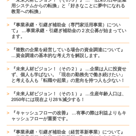
用システムからの転換」と「好きなことに夢中になれる
教育への転換」
『事業承継・引継ぎ補助金（専門家活用事業）につい
て』 …事業承継・引継ぎ補助金の２次公募が始まってい
ます。
『複数の企業を経営している場合の資金調達について』
…資金調達の基本的な考え方を解説します。
『未来人材ビジョン！（その２）』 …企業は人に投資せ
ず、個人も学ばない。「現在の勤務先で働き続けたい」
と考える人も「転職や起業」の意向を持つ人も少ない！
『未来人材ビジョン！（その１）』 …生産年齢人口は、
2050年には現在より28％減少する！
『キャッシュフローの改善』 …有事の際は利益よりもキ
ャッシュフローが重要です。
『事業承継・引継ぎ補助金（経営革新事業）について』