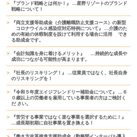
『ブランド戦略とは何か！』 …星野リゾートのブランド
戦略について！
『両立支援等助成金（介護離職防止支援コース）の新型
コロナウイルス感染症対応特例について』 …介護のた
めの有給の休暇制度を設けて利用する場合に活用 でき
る助成金です。
『会計知識を身に着けるメリット』 …持続的な成長や
成功につながる可能性が高まります。
『社長のリスキリング！』 …従業員ではなく、社長自身
のリスキリングを！
『令和５年度エイジフレンドリー補助金について』 …６
０歳以上の労働者を雇用している事業者の方はご検討く
だ さい。
『苦労する事業ではなく楽な事業を選択するために！』
…成長期初期に自社事業を置き換える！
『働き方改革推進支援助成金（勤務間インターバル導入