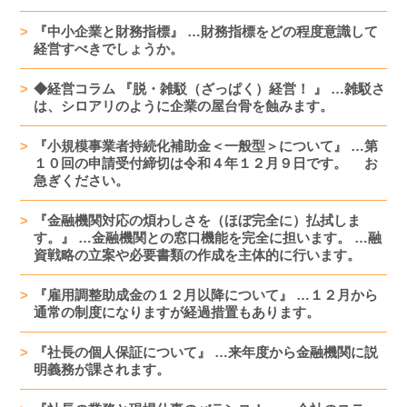
『中小企業と財務指標』 …財務指標をどの程度意識して
経営すべきでしょうか。
◆経営コラム 『脱・雑駁（ざっぱく）経営！ 』 …雑駁さ
は、シロアリのように企業の屋台骨を蝕みます。
『小規模事業者持続化補助金＜一般型＞について』 …第
１０回の申請受付締切は令和４年１２月９日です。 お
急ぎください。
『金融機関対応の煩わしさを（ほぼ完全に）払拭しま
す。』 …金融機関との窓口機能を完全に担います。 …融
資戦略の立案や必要書類の作成を主体的に行います。
『雇用調整助成金の１２月以降について』 …１２月から
通常の制度になりますが経過措置もあります。
『社長の個人保証について』 …来年度から金融機関に説
明義務が課されます。