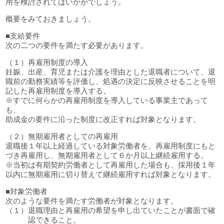
用を検討されてはいかがでしょう。
概要をみておきましょう。
■支給要件
次の二つの要件を満たす必要があります。
（１）再雇用制度の導入
妊娠、出産、育児または介護を理由とした退職者について、退
職前の勤務実績等を評価し、処遇の決定に反映させることを明
記した再雇用制度を導入する。
※すでに何らかの再雇用制度を導入している事業主であって
も、
助成金の要件に沿った制度に改正すれば対象となります。
（２）無期雇用者としての再雇用
退職後１年以上経過している対象労働者を、再雇用制度にもと
づき再雇用し、無期雇用者として６か月以上継続雇用する。
※当初は有期契約労働者として再雇用した場合も、採用後１年
以内に無期雇用に切り替えて継続雇用すれば対象となります。
■対象労働者
次のような要件を満たす労働者が対象となります。
（１）退職理由と再雇用の希望を申し出ていたことが書面で確
認できること。