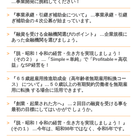
…事業開発に挑戦してください！
『事業承継・引継ぎ補助金について』 …事業承継・引継
ぎ補助金の４次公募が始まっています。
『融資を受ける金融機関選びのポイント』 …企業規模に
あった金融機関を選びましょう。
『脱・昭和！令和の経営・生き方を実現しましょう！
（その２） 』 …「Simple＝単純」で「Profitable＝高収
益」なSP経営を！
『６５歳超雇用推進助成金（高年齢者無期雇用転換コー
ス） について』…５０歳以上の有期契約労働者を無期雇
用に転換 する場合に活用できます。
『創業・起業された方へ』 …２回目の融資を受ける事を
最初の目標にしてはいかがで しょうか。
『脱・昭和！令和の経営・生き方を実現しましょう！ 』
(その１） …今年は、昭和98年ではなく、令和5年です。