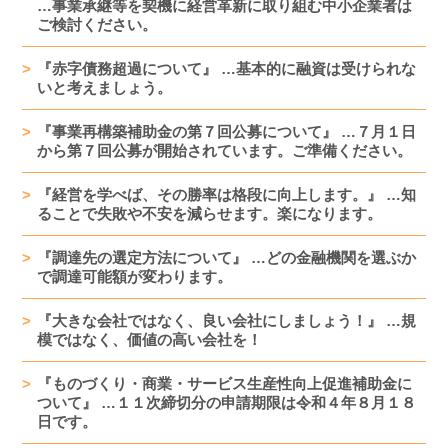
…事業承継等を契機に経営革新に取り組む中小企業者は
ご検討ください。
『赤字債務超過について』 …基本的に融資は受けられな
いと考えましょう。
『事業再構築補助金の第７回公募について』 …７月１日
から第７回公募が開始されています。ご準備ください。
『経営を学べば、その勝率は格段に向上します。』 …知
ることで失敗や不安を減らせます。楽になります。
『調達先の選定方法について』 …どの金融機関を選ぶか
で調達可能額が変わります。
『大きな会社ではなく、良い会社にしましょう！』 …規
模ではなく、価値の高い会社を！
『ものづくり・商業・サービス生産性向上促進補助金に
ついて』 …１１次締切分の申請期限は令和４年８月１８
日です。