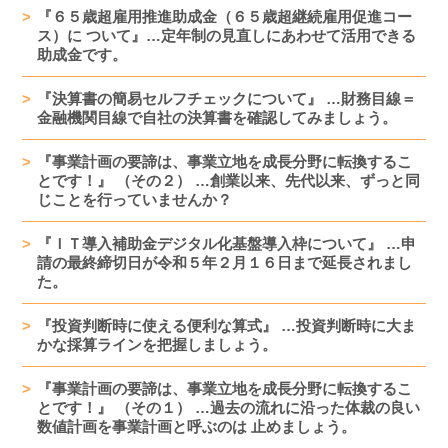
『６５歳超雇用推進助成金（６５歳超継続雇用促進コー
ス）に ついて』…定年制の見直しにあわせて活用できる
助成金です。
『決算書の簡易セルフチェックについて』 …財務目線＝
金融機関目線で自社の決算書を確認してみましょう。
『事業計画の要諦は、事業立地を成長分野に転換するこ
とです！』 （その２） …創業以来、先代以来、ずっと同
じことを行っていませんか？
『ＩＴ導入補助金デジタル化基盤導入枠について』 …申
請の最終締切日が令和５年２月１６日まで延長されまし
た。
『投資判断時に使える便利な算式』 …投資判断時に大ま
かな採算ラインを把握しましょう。
『事業計画の要諦は、事業立地を成長分野に転換するこ
とです！』 （その１） …過去の流れに沿った体裁の良い
数値計画を事業計画と呼ぶのは 止めましょう。