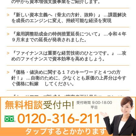
の中から資本増強支援事業をご紹介します。
『新しい資本主義へ（骨太の方針、抜粋）』 …課題解決
を成長のエンジンに変え、持続可能な経済を実現
『雇用調整助成金の特例措置延長について』 …令和４年
９月末までの延長が発表されました。
『ファイナンスは重要な経営技術のひとつです。』 …攻
めのファイナンスで資本効率を高めましょう。
『価格・値決めに関する１７のキーワードと４つの方
針！』 …自衛のために、少なくとも原価の上昇分は今す
ぐ価格に転嫁 してください。
『キャリアアップ助成金（障害者正社員化コース）つい
て』
…障害者の雇用促進に活用できる助成金が新設されま
す。
『節税を止めて多額の資金調達を行った事例』
…利益は納税額だけでなく、その後の資金調達力を左右