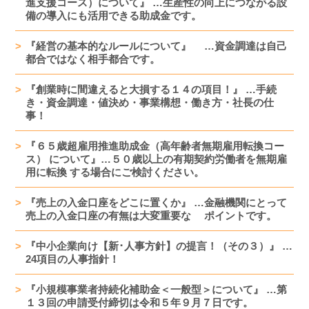
進支援コース）について』 …生産性の向上につながる設
備の導入にも活用できる助成金です。
『経営の基本的なルールについて』 …資金調達は自己
都合ではなく相手都合です。
『創業時に間違えると大損する１４の項目！』 …手続
き・資金調達・値決め・事業構想・働き方・社長の仕
事！
『６５歳超雇用推進助成金（高年齢者無期雇用転換コー
ス） について』…５０歳以上の有期契約労働者を無期雇
用に転換 する場合にご検討ください。
『売上の入金口座をどこに置くか』 …金融機関にとって
売上の入金口座の有無は大変重要な ポイントです。
『中小企業向け【新･人事方針】の提言！（その３）』 …
24項目の人事指針！
『小規模事業者持続化補助金＜一般型＞について』 …第
１３回の申請受付締切は令和５年９月７日です。