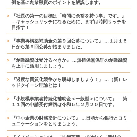
例を基に創業融資のポイントを解説します。
『社長の第一の目標は「時間に余裕を持つ事」です。』
…キャッシュリッチになるために、まずは時間リッチを
目指す！
『事業再構築補助金の第９回公募について』 …１月１６
日から第９回公募が始まりました。
『創業融資は受けるべきか』 …無担保無保証の創業融資
を上手に活用しましょう。
『過度な同質化競争から脱却しましょう！』 …（新）レ
ッドクイーン理論とは！
『小規模事業者持続化補助金＜一般型＞について』 …第
１１回の申請受付締切は令和５年２月２０日です。
『中小企業の財務指針について』 …日頃から銀行とコミ
ュニケーションをとりましょう。