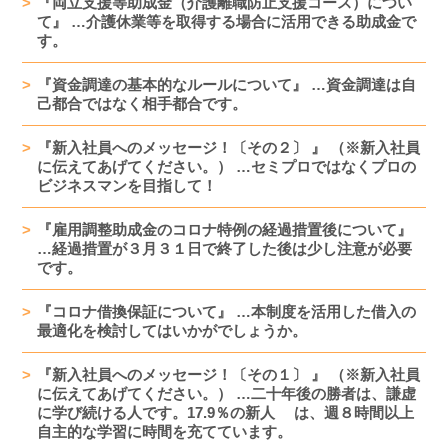
『両立支援等助成金（介護離職防止支援コース）につい
て』 …介護休業等を取得する場合に活用できる助成金で
す。
『資金調達の基本的なルールについて』 …資金調達は自
己都合ではなく相手都合です。
『新入社員へのメッセージ！〔その２〕 』 （※新入社員
に伝えてあげてください。） …セミプロではなくプロの
ビジネスマンを目指して！
『雇用調整助成金のコロナ特例の経過措置後について』
…経過措置が３月３１日で終了した後は少し注意が必要
です。
『コロナ借換保証について』 …本制度を活用した借入の
最適化を検討してはいかがでしょうか。
『新入社員へのメッセージ！〔その１〕 』 （※新入社員
に伝えてあげてください。） …二十年後の勝者は、謙虚
に学び続ける人です。17.9％の新人 は、週８時間以上
自主的な学習に時間を充てています。