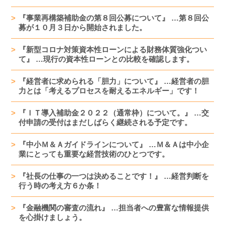
『事業再構築補助金の第８回公募について』 …第８回公
募が１０月３日から開始されました。
『新型コロナ対策資本性ローンによる財務体質強化つい
て』 …現行の資本性ローンとの比較を確認します。
『経営者に求められる「胆力」について』 …経営者の胆
力とは「考えるプロセスを耐えるエネルギー」です！
『ＩＴ導入補助金２０２２（通常枠）について。』 …交
付申請の受付はまだしばらく継続される予定です。
『中小Ｍ＆Ａガイドラインについて』 …Ｍ＆Ａは中小企
業にとっても重要な経営技術のひとつです。
『社長の仕事の一つは決めることです！』 …経営判断を
行う時の考え方６か条！
『金融機関の審査の流れ』 …担当者への豊富な情報提供
を心掛けましょう。