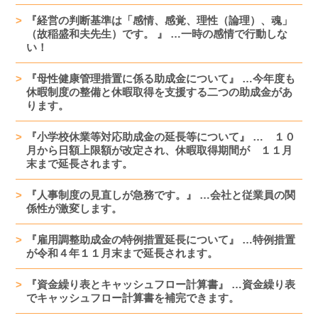
『経営の判断基準は「感情、感覚、理性（論理）、魂」
（故稲盛和夫先生）です。 』 …一時の感情で行動しな
い！
『母性健康管理措置に係る助成金について』 …今年度も
休暇制度の整備と休暇取得を支援する二つの助成金があ
ります。
『小学校休業等対応助成金の延長等について』 … １０
月から日額上限額が改定され、休暇取得期間が １１月
末まで延長されます。
『人事制度の見直しが急務です。』 …会社と従業員の関
係性が激変します。
『雇用調整助成金の特例措置延長について』 …特例措置
が令和４年１１月末まで延長されます。
『資金繰り表とキャッシュフロー計算書』 …資金繰り表
でキャッシュフロー計算書を補完できます。