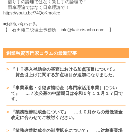
…借り手の論理ではなく貸し手の論理で！
雨傘理論ではなく日傘理論で！
https://youtu.be/74QoKmoljcc
■お問い合わせ先
【 石田雄二税理士事務所 info@kaikeisanbo.com 】
創業融資専門家コラムの最新記事
『ＩＴ導入補助金の審査における加点項目について』
…賃金引上げに関する加点項目が追加になりました。
『事業承継・引継ぎ補助金（専門家活用事業）につい
て』 …７次公募の申請期日は令和５年１１月１７日で
す。
『業務改善助成金について』 …１０月からの最低賃金
改定に合わせてご検討ください。
『業務改善助成金の制度拡充について』 …対象事業場