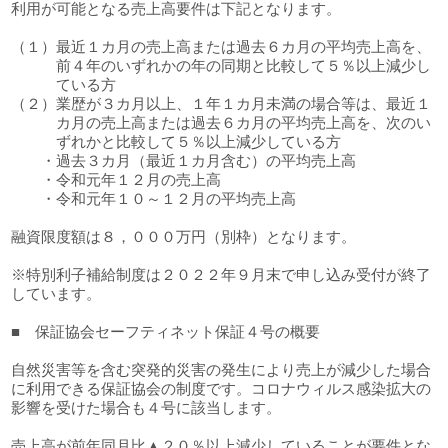
利用が可能となる売上高要件は下記となります。
（１）最近１カ月の売上高または過去６カ月の平均売上高を、
前４年のいずれかの年の同期と比較して５％以上減少し
ている方
（２）業歴が３カ月以上、１年１カ月未満の場合等は、最近１
カ月の売上高または過去６カ月の平均売上高を、次のい
ずれかと比較して５％以上減少している方
・過去３カ月（最近１カ月含む）の平均売上高
・令和元年１２月の売上高
・令和元年１０～１２月の平均売上高
融資限度額は８，０００万円（別枠）となります。
※特別利子補給制度は２０２２年９月末で申し込み受付が終了
しています。
■ 保証協会セーフティネット保証４号の概要
自然災害等を含む突発的災害の発生により売上が減少した場合
に利用できる保証協会の制度です。コロナウィルス感染拡大の
影響を受けた場合も４号に該当します。
売上高が前年同月比▲２０％以上減少していることが要件とな