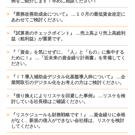
例をご紹介します！早めに相談ください！
『業務改善助成金について』 …１０月の最低賃金改定に
あわせてご検討ください。
『試算表のチェックポイント』 …売上高より売上高総利
益（粗利益）が重要です。
『「資金」を気にせずに、「人」と「もの」に集中する
ために！』 …「近未来の資金繰り計画書」を常備してく
ださい。
『ＩＴ導入補助金デジタル化基盤導入枠について』 …企
業間取引のデジタル化をお考えの方はご検討ください。
『借り換えによりリスケを回避した事例』 …リスケを検
討している社長様はご確認ください。
『リスケジュールも財務戦略です！』 …資金繰りに余裕
がなく、新規の借入ができない会社様は、リスケを検討
してください。