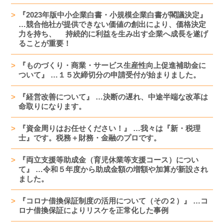
『2023年版中小企業白書・小規模企業白書が閣議決定』
…競合他社が提供できない価値の創出により、価格決定
力を持ち、 持続的に利益を生み出す企業へ成長を遂げ
ることが重要！
『ものづくり・商業・サービス生産性向上促進補助金に
ついて』 …１５次締切分の申請受付が始まりました。
『経営改善について』 …決断の遅れ、中途半端な改革は
命取りになります。
『資金周りはお任せください！』 …我々は『新・税理
士』です。税務＋財務・金融のプロです。
『両立支援等助成金（育児休業等支援コース）につい
て』 …令和５年度から助成金額の増額や加算が新設され
ました。
『コロナ借換保証制度の活用について（その２）』 …コ
ロナ借換保証によりリスケを正常化した事例