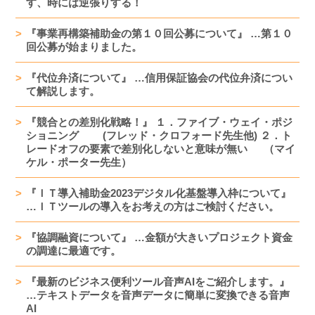
す、時には逆張りする！
『事業再構築補助金の第１０回公募について』 …第１０
回公募が始まりました。
『代位弁済について』 …信用保証協会の代位弁済につい
て解説します。
『競合との差別化戦略！』 １．ファイブ・ウェイ・ポジ
ショニング (フレッド・クロフォード先生他) ２．ト
レードオフの要素で差別化しないと意味が無い （マイ
ケル・ポーター先生）
『ＩＴ導入補助金2023デジタル化基盤導入枠について』
…ＩＴツールの導入をお考えの方はご検討ください。
『協調融資について』 …金額が大きいプロジェクト資金
の調達に最適です。
『最新のビジネス便利ツール音声AIをご紹介します。』
…テキストデータを音声データに簡単に変換できる音声
AI