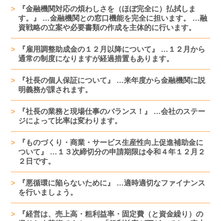
『金融機関対応の煩わしさを（ほぼ完全に）払拭しま
す。』 …金融機関との窓口機能を完全に担います。 …融
資戦略の立案や必要書類の作成を主体的に行います。
『雇用調整助成金の１２月以降について』 …１２月から
通常の制度になりますが経過措置もあります。
『社長の個人保証について』 …来年度から金融機関に説
明義務が課されます。
『社長の業務と現場仕事のバランス！』 …会社のステー
ジによって比率は変わります。
『ものづくり・商業・サービス生産性向上促進補助金に
ついて』 …１３次締切分の申請期限は令和４年１２月２
２日です。
『悪循環に陥らないために』 …適時適切なファイナンス
を行いましょう。
『経営は、売上高・粗利益率・固定費（と資金繰り）の