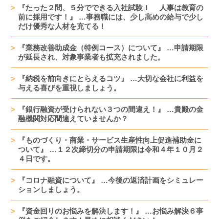
『たった２問、５分でできる入社試験！ 人事は教育の
前に採用です！』 …事務職には、少し高めの給与で少し
だけ優秀な人材を充てる！
『業務改善助成金（特例コース）について』 …申請期限
が延長され、対象事業者も拡充されました。
『納税を前向きにとらえるコツ』 …大切な会社に利益を
与える喜びを重視しましょう。
『銀行融資が受けられない３つの間違え！』 …貴殿の金
融機関対応間違えていませんか？
『ものづくり・商業・サービス生産性向上促進補助金に
ついて』 …１２次締切分の申請期限は令和４年１０月２
４日です。
『コロナ融資について』 …今後の返済計画をシミュレー
ションしましょう。
『資金回りのお悩みを解決します！』 …お悩み解決６事