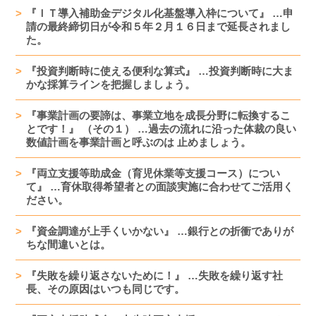
『ＩＴ導入補助金デジタル化基盤導入枠について』 …申
請の最終締切日が令和５年２月１６日まで延長されまし
た。
『投資判断時に使える便利な算式』 …投資判断時に大ま
かな採算ラインを把握しましょう。
『事業計画の要諦は、事業立地を成長分野に転換するこ
とです！』 （その１） …過去の流れに沿った体裁の良い
数値計画を事業計画と呼ぶのは 止めましょう。
『両立支援等助成金（育児休業等支援コース）につい
て』 …育休取得希望者との面談実施に合わせてご活用く
ださい。
『資金調達が上手くいかない』 …銀行との折衝でありが
ちな間違いとは。
『失敗を繰り返さないために！』 …失敗を繰り返す社
長、その原因はいつも同じです。