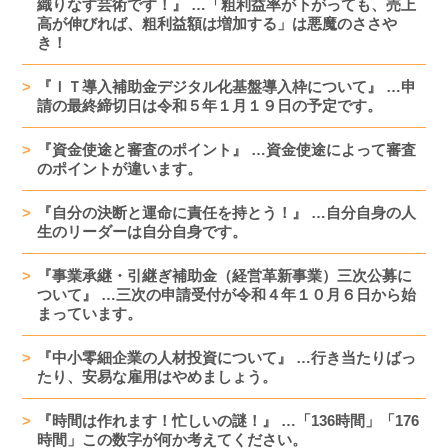
織りなす芸術です！』 …「粗利益率が下がっても、売上
高が伸びれば、粗利益額は増加する」は悪魔のささや
き！
『ＩＴ導入補助金デジタル化基盤導入枠について』 …申
請の最終締切日は令和５年１月１９日の予定です。
『資金使途と審査のポイント』 …資金使途によって審査
のポイントが違います。
『自分の決断と運命に責任を持とう！』 …自分自身の人
生のリーダーは自分自身です。
『事業承継・引継ぎ補助金（経営革新事業）三次公募に
ついて』 …三次の申請受付が令和４年１０月６日から始
まっています。
『中小零細企業の人材投資について』 …行き当たりばっ
たり、安易な雇用はやめましょう。
『時間は作れます！忙しいの謎！』 …「136時間」「176
時間」この数字が何か考えてください。