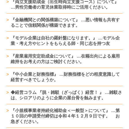
『両立支援助成金（出生時両立支援コース）について』
…男性労働者の育児休業取得時にご活用ください。
『金融機関との関係構築について』 …悪い情報も共有す
ることで信頼関係が構築できます。
『モデル企業は自社の羅針盤になります。』 …モデル企
業・考え方やヒントをもらえる師・同じ志を持つ友
『産業雇用安定助成金について』 …在籍出向による雇用
維持をお考えの方はご検討ください。
『中小企業と財務指標』 …財務指標をどの程度意識して
経営すべきでしょうか。
◆経営コラム 『脱・雑駁（ざっぱく）経営！ 』 …雑駁さ
は、シロアリのように企業の屋台骨を蝕みます。
『小規模事業者持続化補助金＜一般型＞について』 …第
１０回の申請受付締切は令和４年１２月９日です。 お
急ぎください。