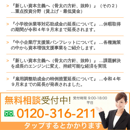
『新しい資本主義へ（骨太の方針、抜粋）』（その２）
…重点投資分野（賃上げ・最低賃金）
『小学校休業等対応助成金の延長について』 …休暇取得
の期間が令和４年９月末まで延長されます。
『中小企業庁支援策パンフレットについて』 …各種施策
の中から資本増強支援事業をご紹介します。
『新しい資本主義へ（骨太の方針、抜粋）』 …課題解決
を成長のエンジンに変え、持続可能な経済を実現
『雇用調整助成金の特例措置延長について』 …令和４年
９月末までの延長が発表されました。
『ファイナンスは重要な経営技術のひとつです。』 …攻
めのファイナンスで資本効率を高めましょう。
『価格・値決めに関する１７のキーワードと４つの方
針！』 …自衛のために、少なくとも原価の上昇分は今す
ぐ価格に転嫁 してください。