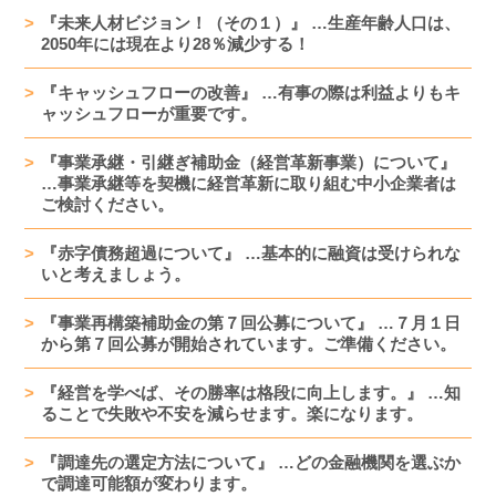
『未来人材ビジョン！（その１）』 …生産年齢人口は、
2050年には現在より28％減少する！
『キャッシュフローの改善』 …有事の際は利益よりもキ
ャッシュフローが重要です。
『事業承継・引継ぎ補助金（経営革新事業）について』
…事業承継等を契機に経営革新に取り組む中小企業者は
ご検討ください。
『赤字債務超過について』 …基本的に融資は受けられな
いと考えましょう。
『事業再構築補助金の第７回公募について』 …７月１日
から第７回公募が開始されています。ご準備ください。
『経営を学べば、その勝率は格段に向上します。』 …知
ることで失敗や不安を減らせます。楽になります。
『調達先の選定方法について』 …どの金融機関を選ぶか
で調達可能額が変わります。