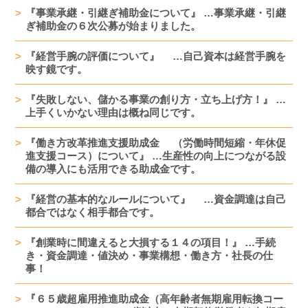
『事業承継・引継ぎ補助金について』 …事業承継・引継
ぎ補助金の６次公募が始まりました。
『経営手腕の評価について』 …自己資本は経営手腕を
映す鏡です。
『失敗しない、儲かる事業の創り方・立ち上げ方！』 …
上手くいかない理由は概ね同じです。
『働き方改革推進支援助成金 （労働時間短縮・年休促
進支援コース）について』 …生産性の向上につながる設
備の導入にも活用できる助成金です。
『経営の基本的なルールについて』 …資金調達は自己
都合ではなく相手都合です。
『創業時に間違えると大損する１４の項目！』 …手続
き・資金調達・値決め・事業構想・働き方・社長の仕
事！
『６５歳超雇用推進助成金（高年齢者無期雇用転換コー