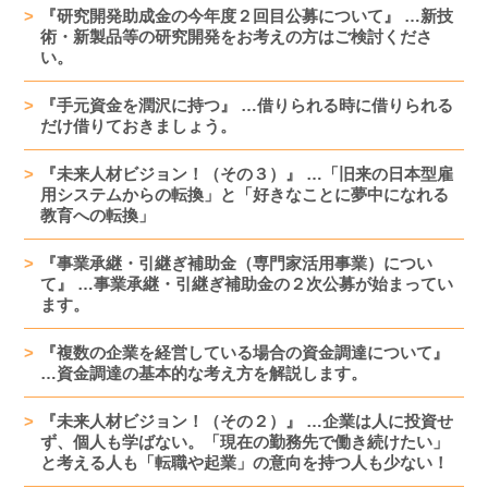
『研究開発助成金の今年度２回目公募について』 …新技
術・新製品等の研究開発をお考えの方はご検討くださ
い。
『手元資金を潤沢に持つ』 …借りられる時に借りられる
だけ借りておきましょう。
『未来人材ビジョン！（その３）』 …「旧来の日本型雇
用システムからの転換」と「好きなことに夢中になれる
教育への転換」
『事業承継・引継ぎ補助金（専門家活用事業）につい
て』 …事業承継・引継ぎ補助金の２次公募が始まってい
ます。
『複数の企業を経営している場合の資金調達について』
…資金調達の基本的な考え方を解説します。
『未来人材ビジョン！（その２）』 …企業は人に投資せ
ず、個人も学ばない。「現在の勤務先で働き続けたい」
と考える人も「転職や起業」の意向を持つ人も少ない！