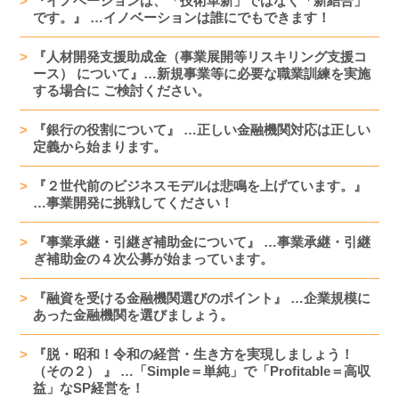
『イノベーションは、「技術革新」ではなく「新結合」
です。』 …イノベーションは誰にでもできます！
『人材開発支援助成金（事業展開等リスキリング支援コ
ース） について』…新規事業等に必要な職業訓練を実施
する場合に ご検討ください。
『銀行の役割について』 …正しい金融機関対応は正しい
定義から始まります。
『２世代前のビジネスモデルは悲鳴を上げています。』
…事業開発に挑戦してください！
『事業承継・引継ぎ補助金について』 …事業承継・引継
ぎ補助金の４次公募が始まっています。
『融資を受ける金融機関選びのポイント』 …企業規模に
あった金融機関を選びましょう。
『脱・昭和！令和の経営・生き方を実現しましょう！
（その２） 』 …「Simple＝単純」で「Profitable＝高収
益」なSP経営を！