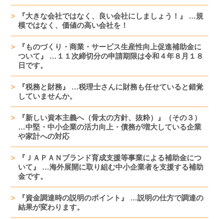
『大きな会社ではなく、良い会社にしましょう！』 …規
模ではなく、価値の高い会社を！
『ものづくり・商業・サービス生産性向上促進補助金に
ついて』 …１１次締切分の申請期限は令和４年８月１８
日です。
『税務と財務』 …税理士さんに財務も任せていると錯覚
していませんか。
『新しい資本主義へ（骨太の方針、抜粋）』（その３）
…中堅・中小企業の活力向上・債務が増大している企業
や家計への対応
『ＪＡＰＡＮブランド育成支援等事業による補助金につ
いて』 …海外展開に取り組む中小企業者を支援する補助
金です。
『資金調達時の説明のポイント』 …説明の仕方で調達の
結果が変わります。