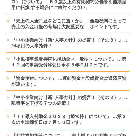
ス） について』…５０歳以上の有期契約労働者を無期雇
用に転換 する場合にご検討ください。
『売上の入金口座をどこに置くか』 …金融機関にとって
売上の入金口座の有無は大変重要な ポイントです。
『中小企業向け【新･人事方針】の提言！（その３）』 …
24項目の人事指針！
『小規模事業者持続化補助金＜一般型＞について』 …第
１３回の申請受付締切は令和５年９月７日です。
『資金使途について』 …運転資金と設備資金は返済原資
が違います。
『中小企業向け【新･人事方針】の提言！（その２）』 …
離職率を下げる７つの施策！
『ＩＴ導入補助金２０２３（通常枠）について』 …第３
次の申請締切日は７月１０日です。
『利益増加施策について』 …売上増より粗利率アップを