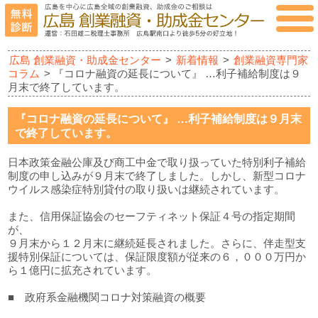
広島 創業融資・助成金センター
>
新着情報
>
創業融資専門家
コラム
> 『コロナ融資の延長について』 …利子補給制度は９
月末で終了しています。
『コロナ融資の延長について』 …利子補給制度は９月末
で終了しています。
日本政策金融公庫及び商工中金で取り扱っていた特別利子補給
制度の申し込みが９月末で終了しました。しかし、新型コロナ
ウイルス感染症特別貸付の取り扱いは継続されています。
また、信用保証協会のセーフティネット保証４号の指定期間
が、
９月末から１２月末に継続延長されました。さらに、伴走型支
援特別保証については、保証限度額が従来の６，０００万円か
ら１億円に拡充されています。
■ 政府系金融機関コロナ対策融資の概要