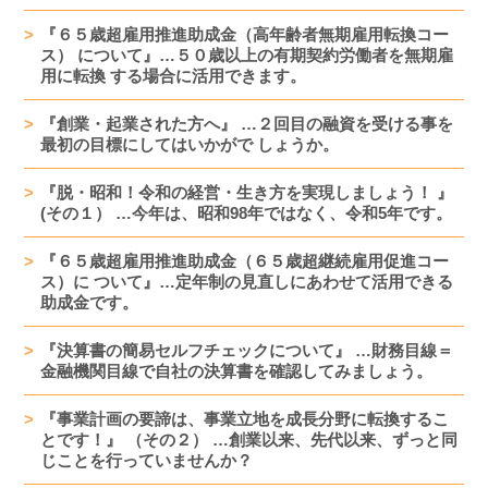
『６５歳超雇用推進助成金（高年齢者無期雇用転換コー
ス） について』…５０歳以上の有期契約労働者を無期雇
用に転換 する場合に活用できます。
『創業・起業された方へ』 …２回目の融資を受ける事を
最初の目標にしてはいかがで しょうか。
『脱・昭和！令和の経営・生き方を実現しましょう！ 』
(その１） …今年は、昭和98年ではなく、令和5年です。
『６５歳超雇用推進助成金（６５歳超継続雇用促進コー
ス）に ついて』…定年制の見直しにあわせて活用できる
助成金です。
『決算書の簡易セルフチェックについて』 …財務目線＝
金融機関目線で自社の決算書を確認してみましょう。
『事業計画の要諦は、事業立地を成長分野に転換するこ
とです！』 （その２） …創業以来、先代以来、ずっと同
じことを行っていませんか？