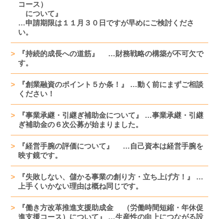
コース）
について』
…申請期限は１１月３０日ですが早めにご検討くださ
い。
『持続的成長への道筋』 …財務戦略の構築が不可欠で
す。
『創業融資のポイント５か条！』 …動く前にまずご相談
ください！
『事業承継・引継ぎ補助金について』 …事業承継・引継
ぎ補助金の６次公募が始まりました。
『経営手腕の評価について』 …自己資本は経営手腕を
映す鏡です。
『失敗しない、儲かる事業の創り方・立ち上げ方！』 …
上手くいかない理由は概ね同じです。
『働き方改革推進支援助成金 （労働時間短縮・年休促
進支援コース）について』 …生産性の向上につながる設