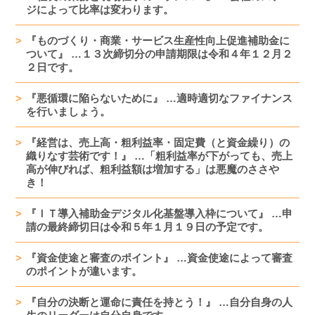
ジによって比率は変わります。
『ものづくり・商業・サービス生産性向上促進補助金に
ついて』 …１３次締切分の申請期限は令和４年１２月２
２日です。
『悪循環に陥らないために』 …適時適切なファイナンス
を行いましょう。
『経営は、売上高・粗利益率・固定費（と資金繰り）の
織りなす芸術です！』 …「粗利益率が下がっても、売上
高が伸びれば、粗利益額は増加する」は悪魔のささや
き！
『ＩＴ導入補助金デジタル化基盤導入枠について』 …申
請の最終締切日は令和５年１月１９日の予定です。
『資金使途と審査のポイント』 …資金使途によって審査
のポイントが違います。
『自分の決断と運命に責任を持とう！』 …自分自身の人