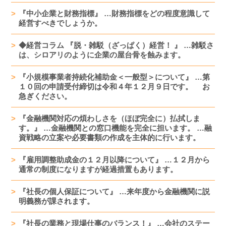
『中小企業と財務指標』 …財務指標をどの程度意識して
経営すべきでしょうか。
◆経営コラム 『脱・雑駁（ざっぱく）経営！ 』 …雑駁さ
は、シロアリのように企業の屋台骨を蝕みます。
『小規模事業者持続化補助金＜一般型＞について』 …第
１０回の申請受付締切は令和４年１２月９日です。 お
急ぎください。
『金融機関対応の煩わしさを（ほぼ完全に）払拭しま
す。』 …金融機関との窓口機能を完全に担います。 …融
資戦略の立案や必要書類の作成を主体的に行います。
『雇用調整助成金の１２月以降について』 …１２月から
通常の制度になりますが経過措置もあります。
『社長の個人保証について』 …来年度から金融機関に説
明義務が課されます。
『社長の業務と現場仕事のバランス！』 …会社のステー