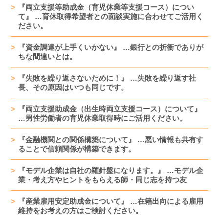
『両立支援等助成金（育児休業等支援コース）につい
て』 …育休取得希望者との面談実施に合わせてご活用く
ださい。
『資金調達が上手くいかない』 …銀行との折衝でありが
ちな間違いとは。
『失敗を繰り返さないために！』 …失敗を繰り返す社
長、その原因はいつも同じです。
『両立支援助成金（出生時両立支援コース）について』
…男性労働者の育児休業取得時にご活用ください。
『金融機関との関係構築について』 …悪い情報も共有す
ることで信頼関係が構築できます。
『モデル企業は自社の羅針盤になります。』 …モデル企
業・考え方やヒントをもらえる師・同じ志を持つ友
『産業雇用安定助成金について』 …在籍出向による雇用
維持をお考えの方はご検討ください。