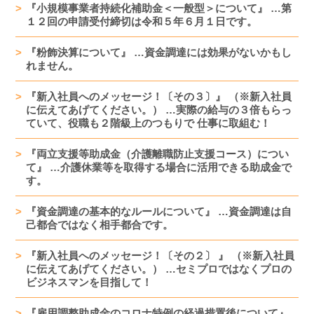
『小規模事業者持続化補助金＜一般型＞について』 …第
１２回の申請受付締切は令和５年６月１日です。
『粉飾決算について』 …資金調達には効果がないかもし
れません。
『新入社員へのメッセージ！〔その３〕』 （※新入社員
に伝えてあげてください。） …実際の給与の３倍もらっ
ていて、役職も２階級上のつもりで 仕事に取組む！
『両立支援等助成金（介護離職防止支援コース）につい
て』 …介護休業等を取得する場合に活用できる助成金で
す。
『資金調達の基本的なルールについて』 …資金調達は自
己都合ではなく相手都合です。
『新入社員へのメッセージ！〔その２〕 』 （※新入社員
に伝えてあげてください。） …セミプロではなくプロの
ビジネスマンを目指して！
『雇用調整助成金のコロナ特例の経過措置後について』