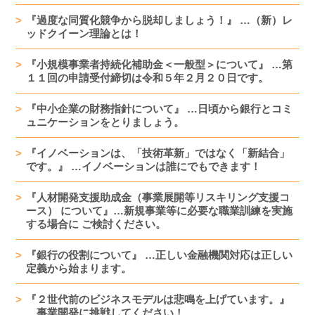
『過度な同質化競争から脱却しましょう！』 …（新）レ
ッドクイーン理論とは！
『小規模事業者持続化補助金＜一般型＞について』 …第
１１回の申請受付締切は令和５年２月２０日です。
『中小企業の財務指針について』 …日頃から銀行とコミ
ュニケーションをとりましょう。
『イノベーションは、「技術革新」ではなく「新結合」
です。』 …イノベーションは誰にでもできます！
『人材開発支援助成金（事業展開等リスキリング支援コ
ース） について』…新規事業等に必要な職業訓練を実施
する場合に ご検討ください。
『銀行の役割について』 …正しい金融機関対応は正しい
定義から始まります。
『２世代前のビジネスモデルは悲鳴を上げています。』
…事業開発に挑戦してください！