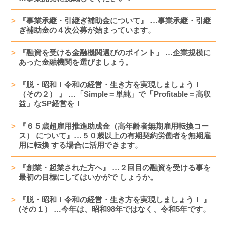
『事業承継・引継ぎ補助金について』 …事業承継・引継
ぎ補助金の４次公募が始まっています。
『融資を受ける金融機関選びのポイント』 …企業規模に
あった金融機関を選びましょう。
『脱・昭和！令和の経営・生き方を実現しましょう！
（その２） 』 …「Simple＝単純」で「Profitable＝高収
益」なSP経営を！
『６５歳超雇用推進助成金（高年齢者無期雇用転換コー
ス） について』…５０歳以上の有期契約労働者を無期雇
用に転換 する場合に活用できます。
『創業・起業された方へ』 …２回目の融資を受ける事を
最初の目標にしてはいかがで しょうか。
『脱・昭和！令和の経営・生き方を実現しましょう！ 』
(その１） …今年は、昭和98年ではなく、令和5年です。