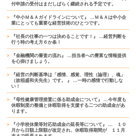
付申請の受付はまだしばらく継続される予定です。
『中小Ｍ＆Ａガイドラインについて』 …Ｍ＆Ａは中小企
業にとっても重要な経営技術のひとつです。
『社長の仕事の一つは決めることです！』 …経営判断を
行う時の考え方６か条！
『金融機関の審査の流れ』 …担当者への豊富な情報提供
を心掛けましょう。
『経営の判断基準は「感情、感覚、理性（論理）、魂」
（故稲盛和夫先生）です。 』 …一時の感情で行動しな
い！
『母性健康管理措置に係る助成金について』 …今年度も
休暇制度の整備と休暇取得を支援する二つの助成金があ
ります。
『小学校休業等対応助成金の延長等について』 … １０
月から日額上限額が改定され、休暇取得期間が １１月
末まで延長されます。