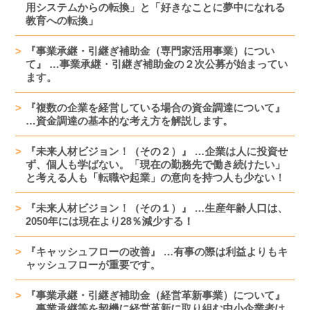
用システムからの転換」と「好きなことに夢中になれる
教育への転換」
『事業承継・引継ぎ補助金（専門家活用事業）につい
て』 …事業承継・引継ぎ補助金の２次公募が始まってい
ます。
『複数の企業を経営している場合の資金調達について』
…資金調達の基本的な考え方を解説します。
『未来人材ビジョン！（その２）』 …企業は人に投資せ
ず、個人も学ばない。「現在の勤務先で働き続けたい」
と考える人も「転職や起業」の意向を持つ人も少ない！
『未来人材ビジョン！（その１）』 …生産年齢人口は、
2050年には現在より28％減少する！
『キャッシュフローの改善』 …有事の際は利益よりもキ
ャッシュフローが重要です。
『事業承継・引継ぎ補助金（経営革新事業）について』
…事業承継等を契機に経営革新に取り組む中小企業者は