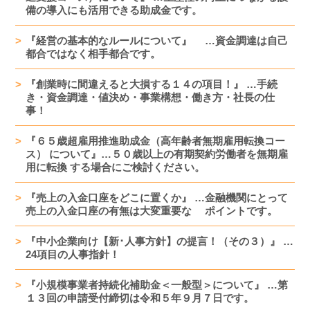
備の導入にも活用できる助成金です。
『経営の基本的なルールについて』 …資金調達は自己
都合ではなく相手都合です。
『創業時に間違えると大損する１４の項目！』 …手続
き・資金調達・値決め・事業構想・働き方・社長の仕
事！
『６５歳超雇用推進助成金（高年齢者無期雇用転換コー
ス） について』…５０歳以上の有期契約労働者を無期雇
用に転換 する場合にご検討ください。
『売上の入金口座をどこに置くか』 …金融機関にとって
売上の入金口座の有無は大変重要な ポイントです。
『中小企業向け【新･人事方針】の提言！（その３）』 …
24項目の人事指針！
『小規模事業者持続化補助金＜一般型＞について』 …第
１３回の申請受付締切は令和５年９月７日です。