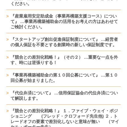
ください。
『産業雇用安定助成金（事業再構築支援コース）につい
て』 …事業再構築補助金の活用をお考えの方はあわせて
ご検討ください。
『スタートアップ創出促進保証制度について』 …経営者
の個人保証を不要とする創業時の新しい保証制度です。
『競合との差別化戦略！』（その２） …重要な一点を外
す、時には逆張りする！
『事業再構築補助金の第１０回公募について』 …第１０
回公募が始まりました。
『代位弁済について』 …信用保証協会の代位弁済につい
て解説します。
『競合との差別化戦略！』 １．ファイブ・ウェイ・ポジ
ショニング (フレッド・クロフォード先生他) ２．ト
レードオフの要素で差別化しないと意味が無い （マイ
ケル・ポーター先生）