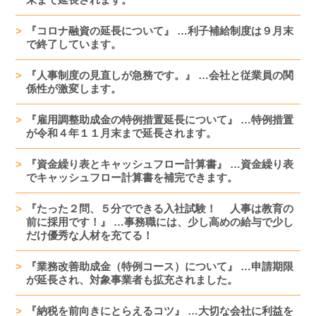
『コロナ融資の延長について』 …利子補給制度は９月末
で終了しています。
『人事制度の見直しが急務です。』 …会社と従業員の関
係性が激変します。
『雇用調整助成金の特例措置延長について』 …特例措置
が令和４年１１月末まで延長されます。
『資金繰り表とキャッシュフロー計算書』 …資金繰り表
でキャッシュフロー計算書を補完できます。
『たった２問、５分でできる入社試験！ 人事は教育の
前に採用です！』 …事務職には、少し高めの給与で少し
だけ優秀な人材を充てる！
『業務改善助成金（特例コース）について』 …申請期限
が延長され、対象事業者も拡充されました。
『納税を前向きにとらえるコツ』 …大切な会社に利益を