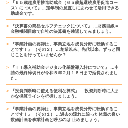
『６５歳超雇用推進助成金（６５歳超継続雇用促進コー
ス）に ついて』…定年制の見直しにあわせて活用できる
助成金です。
『決算書の簡易セルフチェックについて』 …財務目線＝
金融機関目線で自社の決算書を確認してみましょう。
『事業計画の要諦は、事業立地を成長分野に転換するこ
とです！』 （その２） …創業以来、先代以来、ずっと同
じことを行っていませんか？
『ＩＴ導入補助金デジタル化基盤導入枠について』 …申
請の最終締切日が令和５年２月１６日まで延長されまし
た。
『投資判断時に使える便利な算式』 …投資判断時に大ま
かな採算ラインを把握しましょう。
『事業計画の要諦は、事業立地を成長分野に転換するこ
とです！』 （その１） …過去の流れに沿った体裁の良い
数値計画を事業計画と呼ぶのは 止めましょう。