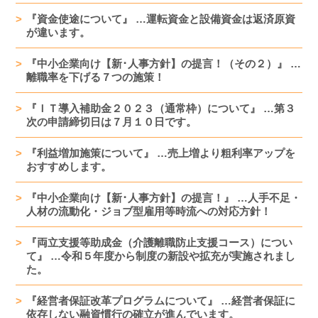
『資金使途について』 …運転資金と設備資金は返済原資
が違います。
『中小企業向け【新･人事方針】の提言！（その２）』 …
離職率を下げる７つの施策！
『ＩＴ導入補助金２０２３（通常枠）について』 …第３
次の申請締切日は７月１０日です。
『利益増加施策について』 …売上増より粗利率アップを
おすすめします。
『中小企業向け【新･人事方針】の提言！』 …人手不足・
人材の流動化・ジョブ型雇用等時流への対応方針！
『両立支援等助成金（介護離職防止支援コース）につい
て』 …令和５年度から制度の新設や拡充が実施されまし
た。
『経営者保証改革プログラムについて』 …経営者保証に
依存しない融資慣行の確立が進んでいます。