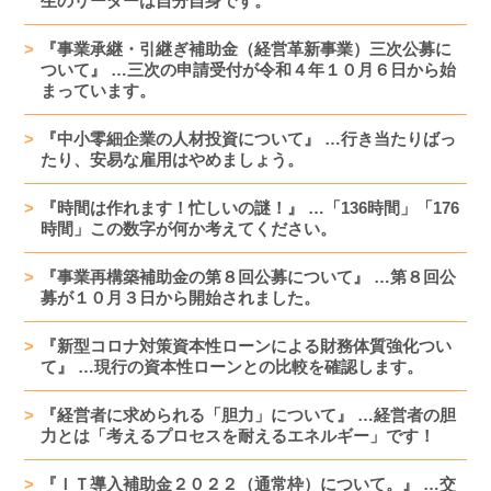
生のリーダーは自分自身です。
『事業承継・引継ぎ補助金（経営革新事業）三次公募に
ついて』 …三次の申請受付が令和４年１０月６日から始
まっています。
『中小零細企業の人材投資について』 …行き当たりばっ
たり、安易な雇用はやめましょう。
『時間は作れます！忙しいの謎！』 …「136時間」「176
時間」この数字が何か考えてください。
『事業再構築補助金の第８回公募について』 …第８回公
募が１０月３日から開始されました。
『新型コロナ対策資本性ローンによる財務体質強化つい
て』 …現行の資本性ローンとの比較を確認します。
『経営者に求められる「胆力」について』 …経営者の胆
力とは「考えるプロセスを耐えるエネルギー」です！
『ＩＴ導入補助金２０２２（通常枠）について。』 …交