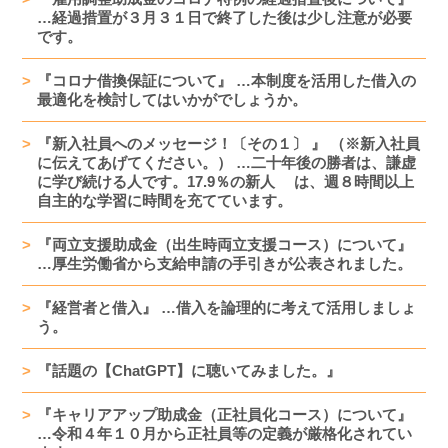
…経過措置が３月３１日で終了した後は少し注意が必要
です。
『コロナ借換保証について』 …本制度を活用した借入の
最適化を検討してはいかがでしょうか。
『新入社員へのメッセージ！〔その１〕 』 （※新入社員
に伝えてあげてください。） …二十年後の勝者は、謙虚
に学び続ける人です。17.9％の新人 は、週８時間以上
自主的な学習に時間を充てています。
『両立支援助成金（出生時両立支援コース）について』
…厚生労働省から支給申請の手引きが公表されました。
『経営者と借入』 …借入を論理的に考えて活用しましょ
う。
『話題の【ChatGPT】に聴いてみました。』
『キャリアアップ助成金（正社員化コース）について』
…令和４年１０月から正社員等の定義が厳格化されてい