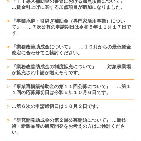
『ＩＴ導入補助金の審査における加点項目について』
…賃金引上げに関する加点項目が追加になりました。
『事業承継・引継ぎ補助金（専門家活用事業）につい
て』 …７次公募の申請期日は令和５年１１月１７日で
す。
『業務改善助成金について』 …１０月からの最低賃金
改定に合わせてご検討ください。
『業務改善助成金の制度拡充について』 …対象事業場
が拡充され申請が増えそうです。
『事業再構築補助金の第１１回公募について』 …第１
１回の応募締切日は令和５年１０月６日です。
…第６次の申請締切日は１０月２日です。
『研究開発助成金の第２回公募開始について』 …新技
術・新製品等の研究開発をお考えの方はご検討くださ
い。