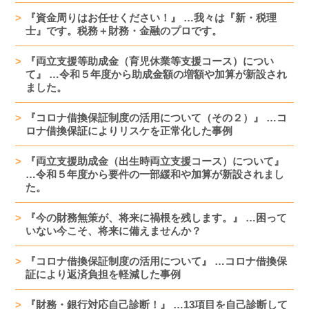
『資金周りはお任せください！』 …我々は『新・税理
士』です。税務＋財務・金融のプロです。
『両立支援等助成金（育児休業等支援コース）につい
て』 …令和５年度から助成金額の増額や加算が新設され
ました。
『コロナ借換保証制度の活用について（その２）』 …コ
ロナ借換保証によりリスケを正常化した事例
『両立支援助成金（出生時両立支援コース）について』
…令和５年度から要件の一部緩和や加算が新設されまし
た。
『今の財務無策が、将来に禍根を残します。』 …困って
いない今こそ、将来に備えませんか？
『コロナ借換保証制度の活用について』 …コロナ借換保
証により返済負担を軽減した事例
『財務・銀行対応自己診断！』 …13項目を自己診断して