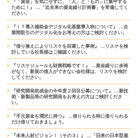
『「資金」を気にせずに、「人」と「もの」に集中する
ために！』 …「近未来の資金繰り計画書」を常備してく
ださい。
『ＩＴ導入補助金デジタル化基盤導入枠について』 …企
業間取引のデジタル化をお考えの方はご検討ください。
『借り換えによりリスケを回避した事例』 …リスケを検
討している社長様はご確認ください。
『リスケジュールも財務戦略です！』 …資金繰りに余裕
がなく、新規の借入ができない会社様は、リスケを検討
してください。
『研究開発助成金の今年度２回目公募について』 …新技
術・新製品等の研究開発をお考えの方はご検討くださ
い。
『手元資金を潤沢に持つ』 …借りられる時に借りられる
だけ借りておきましょう。
『未来人材ビジョン！（その３）』 …「旧来の日本型雇