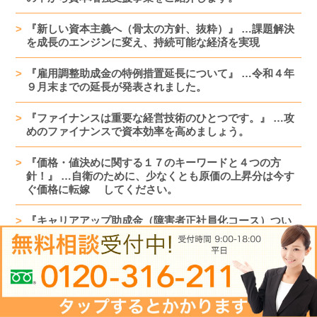
『新しい資本主義へ（骨太の方針、抜粋）』 …課題解決
を成長のエンジンに変え、持続可能な経済を実現
『雇用調整助成金の特例措置延長について』 …令和４年
９月末までの延長が発表されました。
『ファイナンスは重要な経営技術のひとつです。』 …攻
めのファイナンスで資本効率を高めましょう。
『価格・値決めに関する１７のキーワードと４つの方
針！』 …自衛のために、少なくとも原価の上昇分は今す
ぐ価格に転嫁 してください。
『キャリアアップ助成金（障害者正社員化コース）つい
て』
…障害者の雇用促進に活用できる助成金が新設されま
す。
『節税を止めて多額の資金調達を行った事例』
…利益は納税額だけでなく、その後の資金調達力を左右