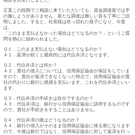
正直この段階でご相談に来ていただいても、資金調達面では手
の施しようがありません。新たな調達は難しい旨を丁寧にご説
明しました。すると、社長様は吹っ切れた様子になり、今度
は、
「このまま支払えなかった場合はどうなるのか？」というご質
問を熱心に始められました。
Ｑ１．このまま支払えない場合はどうなるのか？
Ａ１．延滞が続くと最終的には代位弁済となります。
Ｑ２．代位弁済とは何か？
Ａ２．貴社の借入については、信用保証協会が保証をしていま
すので、貴社が返済できなくなった時点で、信用保証協会が貴
社の代わりに銀行に残債を支払います。これを代位弁済といい
ます。
Ｑ３．代位弁済の手続きは自分でするのか？
Ａ３．代位弁済は、銀行から信用保証協会に請求するものです
ので、貴社が手続きをすることはありません。
Ｑ４．代位弁済の後はどうなるのか？
Ａ４．銀行の借入がそのまま信用保証協会に移る形になります
ので、今後は銀行ではなく、信用保証協会に対して返済を行っ