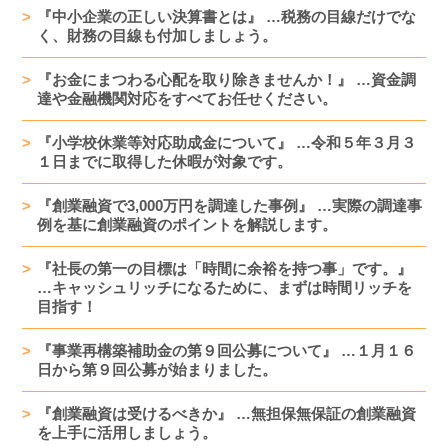
『中小企業の正しい決算書とは』 …税務の目線だけでな
く、財務の目線も付加しましょう。
『お金にまつわる心配を取り除きませんか！』 …資金調
達や金融機関対応をすべてお任せください。
『小学校休業等対応助成金について』 …令和５年３月３
１日までに取得した休暇が対象です。
『創業融資で3,000万円を調達した事例』 …実際の調達事
例を基に創業融資のポイントを解説します。
『社長の第一の目標は「時間に余裕を持つ事」です。』
…キャッシュリッチになるために、まずは時間リッチを
目指す！
『事業再構築補助金の第９回公募について』 …１月１６
日から第９回公募が始まりました。
『創業融資は受けるべきか』 …無担保無保証の創業融資
を上手に活用しましょう。