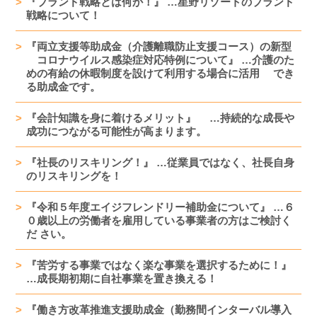
『ブランド戦略とは何か！』 …星野リゾートのブランド
戦略について！
『両立支援等助成金（介護離職防止支援コース）の新型
コロナウイルス感染症対応特例について』 …介護のた
めの有給の休暇制度を設けて利用する場合に活用 でき
る助成金です。
『会計知識を身に着けるメリット』 …持続的な成長や
成功につながる可能性が高まります。
『社長のリスキリング！』 …従業員ではなく、社長自身
のリスキリングを！
『令和５年度エイジフレンドリー補助金について』 …６
０歳以上の労働者を雇用している事業者の方はご検討く
だ さい。
『苦労する事業ではなく楽な事業を選択するために！』
…成長期初期に自社事業を置き換える！
『働き方改革推進支援助成金（勤務間インターバル導入