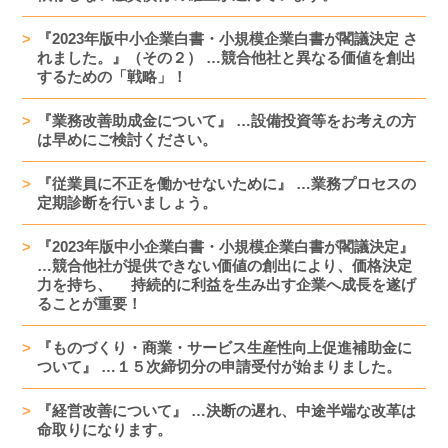
『2023年版中小企業白書・小規模企業白書が閣議決定 さ
れました。』（その２） …競合他社と異なる価値を創出
するための「戦略」！
『業務改善助成金について』 …設備投資等をお考えの方
は早めにご検討ください。
『従業員に不正を働かせないために』 …業務プロセスの
定期診断を行いましょう。
『2023年版中小企業白書・小規模企業白書が閣議決定』
…競合他社が提供できない価値の創出により、価格決定
力を持ち、 持続的に利益を生み出す企業へ成長を遂げ
ることが重要！
『ものづくり・商業・サービス生産性向上促進補助金に
ついて』 …１５次締切分の申請受付が始まりました。
『経営改善について』 …決断の遅れ、中途半端な改革は
命取りになります。