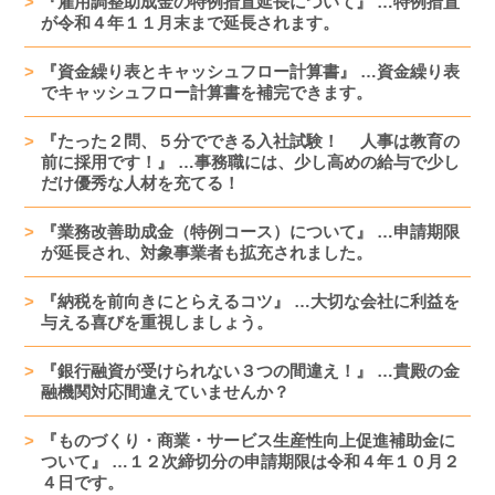
『雇用調整助成金の特例措置延長について』 …特例措置
が令和４年１１月末まで延長されます。
『資金繰り表とキャッシュフロー計算書』 …資金繰り表
でキャッシュフロー計算書を補完できます。
『たった２問、５分でできる入社試験！ 人事は教育の
前に採用です！』 …事務職には、少し高めの給与で少し
だけ優秀な人材を充てる！
『業務改善助成金（特例コース）について』 …申請期限
が延長され、対象事業者も拡充されました。
『納税を前向きにとらえるコツ』 …大切な会社に利益を
与える喜びを重視しましょう。
『銀行融資が受けられない３つの間違え！』 …貴殿の金
融機関対応間違えていませんか？
『ものづくり・商業・サービス生産性向上促進補助金に
ついて』 …１２次締切分の申請期限は令和４年１０月２
４日です。