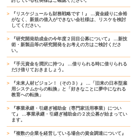
討している社長様はご確認ください。
『リスケジュールも財務戦略です！』 …資金繰りに余裕
がなく、新規の借入ができない会社様は、リスケを検討
してください。
『研究開発助成金の今年度２回目公募について』 …新技
術・新製品等の研究開発をお考えの方はご検討くださ
い。
『手元資金を潤沢に持つ』 …借りられる時に借りられる
だけ借りておきましょう。
『未来人材ビジョン！（その３）』 …「旧来の日本型雇
用システムからの転換」と「好きなことに夢中になれる
教育への転換」
『事業承継・引継ぎ補助金（専門家活用事業）につい
て』 …事業承継・引継ぎ補助金の２次公募が始まってい
ます。
『複数の企業を経営している場合の資金調達について』