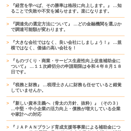
『経営を学べば、その勝率は格段に向上します。』 …知
ることで失敗や不安を減らせます。楽になります。
『調達先の選定方法について』 …どの金融機関を選ぶか
で調達可能額が変わります。
『大きな会社ではなく、良い会社にしましょう！』 …規
模ではなく、価値の高い会社を！
『ものづくり・商業・サービス生産性向上促進補助金に
ついて』 …１１次締切分の申請期限は令和４年８月１８
日です。
『税務と財務』 …税理士さんに財務も任せていると錯覚
していませんか。
『新しい資本主義へ（骨太の方針、抜粋）』（その３）
…中堅・中小企業の活力向上・債務が増大している企業
や家計への対応
『ＪＡＰＡＮブランド育成支援等事業による補助金につ