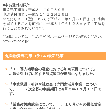
■申請受付期限等
事業完了期限：平成３１年９月３０日
申請受付期限：平成３１年１２月１６日
※ただしＢ－１型については平成３１年９月３０日までに事業
を完了することを前提に、平成３１年６月２８日までに申請を
行うこととされています。
詳細については下記の事務局ホームページでご確認ください。
http://kzt-hojo.jp/
創業融資専門家コラムの最新記事
『ＩＴ導入補助金の審査における加点項目について』
…賃金引上げに関する加点項目が追加になりました。
『事業承継・引継ぎ補助金（専門家活用事業）につい
て』 …７次公募の申請期日は令和５年１１月１７日で
す。
『業務改善助成金について』 …１０月からの最低賃金
改定に合わせてご検討ください。