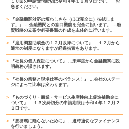
１０回の申請受付締切は令和４年１２月９日です。 お
急ぎください。
『金融機関対応の煩わしさを（ほぼ完全に）払拭しま
す。』 …金融機関との窓口機能を完全に担います。 …融
資戦略の立案や必要書類の作成を主体的に行います。
『雇用調整助成金の１２月以降について』 …１２月から
通常の制度になりますが経過措置もあります。
『社長の個人保証について』 …来年度から金融機関に説
明義務が課されます。
『社長の業務と現場仕事のバランス！』 …会社のステー
ジによって比率は変わります。
『ものづくり・商業・サービス生産性向上促進補助金に
ついて』 …１３次締切分の申請期限は令和４年１２月２
２日です。
『悪循環に陥らないために』 …適時適切なファイナンス
を行いましょう。