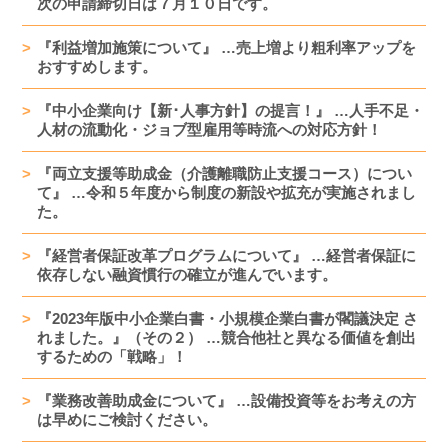
次の申請締切日は７月１０日です。
『利益増加施策について』 …売上増より粗利率アップを
おすすめします。
『中小企業向け【新･人事方針】の提言！』 …人手不足・
人材の流動化・ジョブ型雇用等時流への対応方針！
『両立支援等助成金（介護離職防止支援コース）につい
て』 …令和５年度から制度の新設や拡充が実施されまし
た。
『経営者保証改革プログラムについて』 …経営者保証に
依存しない融資慣行の確立が進んでいます。
『2023年版中小企業白書・小規模企業白書が閣議決定 さ
れました。』（その２） …競合他社と異なる価値を創出
するための「戦略」！
『業務改善助成金について』 …設備投資等をお考えの方
は早めにご検討ください。