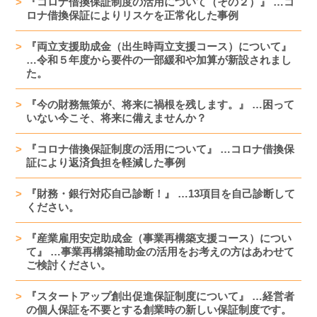
『コロナ借換保証制度の活用について（その２）』 …コ
ロナ借換保証によりリスケを正常化した事例
『両立支援助成金（出生時両立支援コース）について』
…令和５年度から要件の一部緩和や加算が新設されまし
た。
『今の財務無策が、将来に禍根を残します。』 …困って
いない今こそ、将来に備えませんか？
『コロナ借換保証制度の活用について』 …コロナ借換保
証により返済負担を軽減した事例
『財務・銀行対応自己診断！』 …13項目を自己診断して
ください。
『産業雇用安定助成金（事業再構築支援コース）につい
て』 …事業再構築補助金の活用をお考えの方はあわせて
ご検討ください。
『スタートアップ創出促進保証制度について』 …経営者
の個人保証を不要とする創業時の新しい保証制度です。