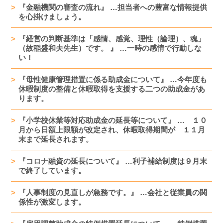
『金融機関の審査の流れ』 …担当者への豊富な情報提供
を心掛けましょう。
『経営の判断基準は「感情、感覚、理性（論理）、魂」
（故稲盛和夫先生）です。 』 …一時の感情で行動しな
い！
『母性健康管理措置に係る助成金について』 …今年度も
休暇制度の整備と休暇取得を支援する二つの助成金があ
ります。
『小学校休業等対応助成金の延長等について』 … １０
月から日額上限額が改定され、休暇取得期間が １１月
末まで延長されます。
『コロナ融資の延長について』 …利子補給制度は９月末
で終了しています。
『人事制度の見直しが急務です。』 …会社と従業員の関
係性が激変します。