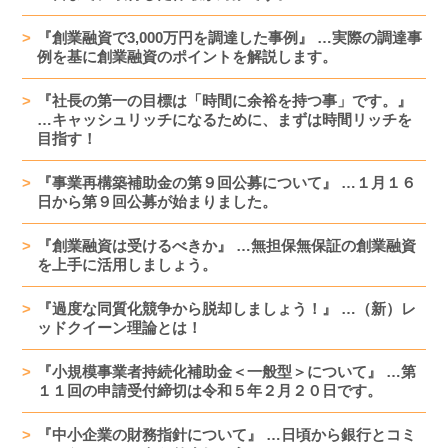
『創業融資で3,000万円を調達した事例』 …実際の調達事
例を基に創業融資のポイントを解説します。
『社長の第一の目標は「時間に余裕を持つ事」です。』
…キャッシュリッチになるために、まずは時間リッチを
目指す！
『事業再構築補助金の第９回公募について』 …１月１６
日から第９回公募が始まりました。
『創業融資は受けるべきか』 …無担保無保証の創業融資
を上手に活用しましょう。
『過度な同質化競争から脱却しましょう！』 …（新）レ
ッドクイーン理論とは！
『小規模事業者持続化補助金＜一般型＞について』 …第
１１回の申請受付締切は令和５年２月２０日です。
『中小企業の財務指針について』 …日頃から銀行とコミ