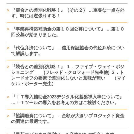
『競合との差別化戦略！』（その２） …重要な一点を外
す、時には逆張りする！
『事業再構築補助金の第１０回公募について』 …第１０
回公募が始まりました。
『代位弁済について』 …信用保証協会の代位弁済につい
て解説します。
『競合との差別化戦略！』 １．ファイブ・ウェイ・ポジ
ショニング (フレッド・クロフォード先生他) ２．ト
レードオフの要素で差別化しないと意味が無い （マイ
ケル・ポーター先生）
『ＩＴ導入補助金2023デジタル化基盤導入枠について』
…ＩＴツールの導入をお考えの方はご検討ください。
『協調融資について』 …金額が大きいプロジェクト資金
の調達に最適です。