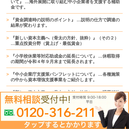
いて』 …海外展開に取り組む中小企業者を支援する補助
金です。
『資金調達時の説明のポイント』 …説明の仕方で調達の
結果が変わります。
『新しい資本主義へ（骨太の方針、抜粋）』（その２）
…重点投資分野（賃上げ・最低賃金）
『小学校休業等対応助成金の延長について』 …休暇取得
の期間が令和４年９月末まで延長されます。
『中小企業庁支援策パンフレットについて』 …各種施策
の中から資本増強支援事業をご紹介します。
『新しい資本主義へ（骨太の方針、抜粋）』 …課題解決
を成長のエンジンに変え、持続可能な経済を実現
『雇用調整助成金の特例措置延長について』 …令和４年
９月末までの延長が発表されました。
『ファイナンスは重要な経営技術のひとつです。』 …攻