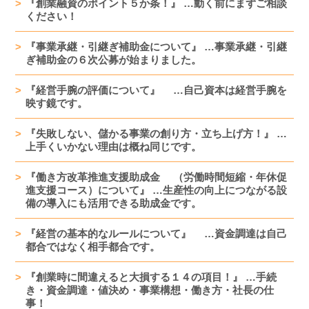
『創業融資のポイント５か条！』 …動く前にまずご相談
ください！
『事業承継・引継ぎ補助金について』 …事業承継・引継
ぎ補助金の６次公募が始まりました。
『経営手腕の評価について』 …自己資本は経営手腕を
映す鏡です。
『失敗しない、儲かる事業の創り方・立ち上げ方！』 …
上手くいかない理由は概ね同じです。
『働き方改革推進支援助成金 （労働時間短縮・年休促
進支援コース）について』 …生産性の向上につながる設
備の導入にも活用できる助成金です。
『経営の基本的なルールについて』 …資金調達は自己
都合ではなく相手都合です。
『創業時に間違えると大損する１４の項目！』 …手続
き・資金調達・値決め・事業構想・働き方・社長の仕
事！