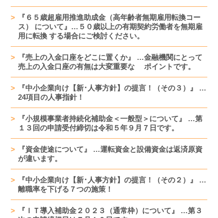
『６５歳超雇用推進助成金（高年齢者無期雇用転換コー
ス） について』…５０歳以上の有期契約労働者を無期雇
用に転換 する場合にご検討ください。
『売上の入金口座をどこに置くか』 …金融機関にとって
売上の入金口座の有無は大変重要な ポイントです。
『中小企業向け【新･人事方針】の提言！（その３）』 …
24項目の人事指針！
『小規模事業者持続化補助金＜一般型＞について』 …第
１３回の申請受付締切は令和５年９月７日です。
『資金使途について』 …運転資金と設備資金は返済原資
が違います。
『中小企業向け【新･人事方針】の提言！（その２）』 …
離職率を下げる７つの施策！
『ＩＴ導入補助金２０２３（通常枠）について』 …第３