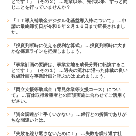
とです！』 （その２） …創業以来、先代以来、ずっと同
じことを行っていませんか？
『ＩＴ導入補助金デジタル化基盤導入枠について』 …申
請の最終締切日が令和５年２月１６日まで延長されまし
た。
『投資判断時に使える便利な算式』 …投資判断時に大ま
かな採算ラインを把握しましょう。
『事業計画の要諦は、事業立地を成長分野に転換するこ
とです！』 （その１） …過去の流れに沿った体裁の良い
数値計画を事業計画と呼ぶのは 止めましょう。
『両立支援等助成金（育児休業等支援コース）につい
て』 …育休取得希望者との面談実施に合わせてご活用く
ださい。
『資金調達が上手くいかない』 …銀行との折衝でありが
ちな間違いとは。
『失敗を繰り返さないために！』 …失敗を繰り返す社