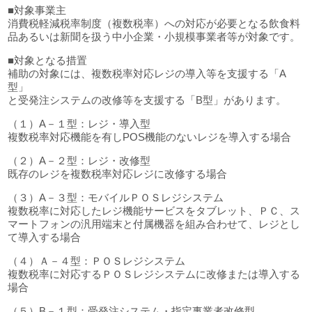
■対象事業主
消費税軽減税率制度（複数税率）への対応が必要となる飲食料
品あるいは新聞を扱う中小企業・小規模事業者等が対象です。
■対象となる措置
補助の対象には、複数税率対応レジの導入等を支援する「A
型」
と受発注システムの改修等を支援する「B型」があります。
（１）A－１型：レジ・導入型
複数税率対応機能を有しPOS機能のないレジを導入する場合
（２）A－２型：レジ・改修型
既存のレジを複数税率対応レジに改修する場合
（３）A－３型：モバイルＰＯＳレジシステム
複数税率に対応したレジ機能サービスをタブレット、ＰＣ、ス
マートフォンの汎用端末と付属機器を組み合わせて、レジとし
て導入する場合
（４）Ａ－４型：ＰＯＳレジシステム
複数税率に対応するＰＯＳレジシステムに改修または導入する
場合
（５）B－１型：受発注システム・指定事業者改修型