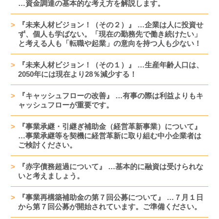
…資金調達の基本的な考え方を解説します。
『未来人材ビジョン！（その２）』 …企業は人に投資せ
ず、個人も学ばない。「現在の勤務先で働き続けたい」
と考える人も「転職や起業」の意向を持つ人も少ない！
『未来人材ビジョン！（その１）』 …生産年齢人口は、
2050年には現在より28％減少する！
『キャッシュフローの改善』 …有事の際は利益よりもキ
ャッシュフローが重要です。
『事業承継・引継ぎ補助金（経営革新事業）について』
…事業承継等を契機に経営革新に取り組む中小企業者は
ご検討ください。
『赤字債務超過について』 …基本的に融資は受けられな
いと考えましょう。
『事業再構築補助金の第７回公募について』 …７月１日
から第７回公募が開始されています。ご準備ください。