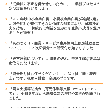
『従業員に不正を働かせないために』 …業務プロセスの
定期診断を行いましょう。
『2023年版中小企業白書・小規模企業白書が閣議決定』
…競合他社が提供できない価値の創出により、価格決定
力を持ち、 持続的に利益を生み出す企業へ成長を遂げ
ることが重要！
『ものづくり・商業・サービス生産性向上促進補助金に
ついて』 …１５次締切分の申請受付が始まりました。
『経営改善について』 …決断の遅れ、中途半端な改革は
命取りになります。
『資金周りはお任せください！』 …我々は『新・税理
士』です。税務＋財務・金融のプロです。
『両立支援等助成金（育児休業等支援コース）につい
て』 …令和５年度から助成金額の増額や加算が新設され
ました。