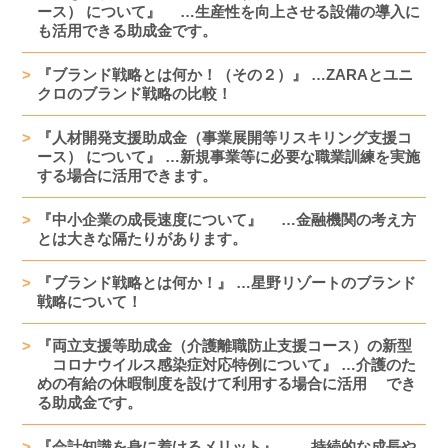
ース） について』 …生産性を向上させる設備の導入に
も活用できる助成金です。
『ブランド戦略とは何か！（その２）』 …ZARAとユニ
クロのブランド戦略の比較！
『人材開発支援助成金（事業展開等リスキリング支援コ
ース） について』 …新規事業等に必要な職業訓練を実施
する場合に活用できます。
『中小企業の成長速度について』 …金融機関の考え方
とは大きな隔たりがあります。
『ブランド戦略とは何か！』 …星野リゾートのブランド
戦略について！
『両立支援等助成金（介護離職防止支援コース）の新型
コロナウイルス感染症対応特例について』 …介護のた
めの有給の休暇制度を設けて利用する場合に活用 でき
る助成金です。
『会計知識を身に着けるメリット』 …持続的な成長や