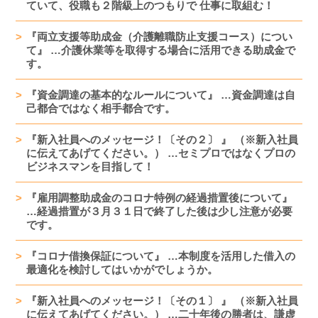
ていて、役職も２階級上のつもりで 仕事に取組む！
『両立支援等助成金（介護離職防止支援コース）につい
て』 …介護休業等を取得する場合に活用できる助成金で
す。
『資金調達の基本的なルールについて』 …資金調達は自
己都合ではなく相手都合です。
『新入社員へのメッセージ！〔その２〕 』 （※新入社員
に伝えてあげてください。） …セミプロではなくプロの
ビジネスマンを目指して！
『雇用調整助成金のコロナ特例の経過措置後について』
…経過措置が３月３１日で終了した後は少し注意が必要
です。
『コロナ借換保証について』 …本制度を活用した借入の
最適化を検討してはいかがでしょうか。
『新入社員へのメッセージ！〔その１〕 』 （※新入社員
に伝えてあげてください。） …二十年後の勝者は、謙虚