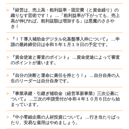
『経営は、売上高・粗利益率・固定費（と資金繰り）の
織りなす芸術です！』 …「粗利益率が下がっても、売上
高が伸びれば、粗利益額は増加する」は悪魔のささや
き！
『ＩＴ導入補助金デジタル化基盤導入枠について』 …申
請の最終締切日は令和５年１月１９日の予定です。
『資金使途と審査のポイント』 …資金使途によって審査
のポイントが違います。
『自分の決断と運命に責任を持とう！』 …自分自身の人
生のリーダーは自分自身です。
『事業承継・引継ぎ補助金（経営革新事業）三次公募に
ついて』 …三次の申請受付が令和４年１０月６日から始
まっています。
『中小零細企業の人材投資について』 …行き当たりばっ
たり、安易な雇用はやめましょう。