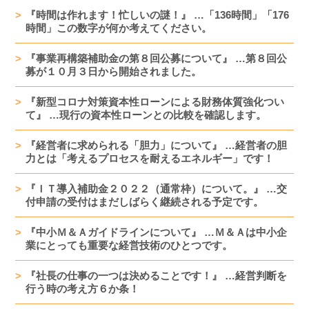
『時間は作れます！忙しいの謎！』 …「136時間」「176
時間」この数字が何か考えてください。
『事業再構築補助金の第８回公募について』 …第８回公
募が１０月３日から開始されました。
『新型コロナ対策資本性ローンによる財務体質強化つい
て』 …現行の資本性ローンとの比較を確認します。
『経営者に求められる「胆力」について』 …経営者の胆
力とは「考えるプロセスを耐えるエネルギー」です！
『ＩＴ導入補助金２０２２（通常枠）について。』 …交
付申請の受付はまだしばらく継続される予定です。
『中小Ｍ＆Ａガイドラインについて』 …Ｍ＆Ａは中小企
業にとっても重要な経営技術のひとつです。
『社長の仕事の一つは決めることです！』 …経営判断を
行う時の考え方６か条！