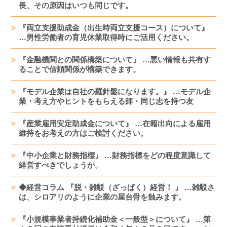
長、その原因はいつも同じです。
『両立支援助成金（出生時両立支援コース）について』
…男性労働者の育児休業取得時にご活用ください。
『金融機関との関係構築について』 …悪い情報も共有す
ることで信頼関係が構築できます。
『モデル企業は自社の羅針盤になります。』 …モデル企
業・考え方やヒントをもらえる師・同じ志を持つ友
『産業雇用安定助成金について』 …在籍出向による雇用
維持をお考えの方はご検討ください。
『中小企業と財務指標』 …財務指標をどの程度意識して
経営すべきでしょうか。
◆経営コラム 『脱・雑駁（ざっぱく）経営！ 』 …雑駁さ
は、シロアリのように企業の屋台骨を蝕みます。
『小規模事業者持続化補助金＜一般型＞について』 …第