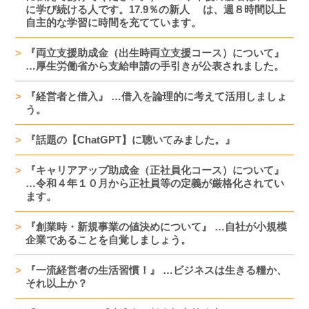
に学び続ける人です。17.9％の新人 は、週８時間以上
自主的な学習に時間を充てています。
『両立支援助成金（出生時両立支援コース）について』
…厚生労働省から支給申請の手引きが公表されました。
『経営者と借入』 …借入を論理的に考えて活用しましょ
う。
『話題の【ChatGPT】に聴いてみました。』
『キャリアアップ助成金（正社員化コース）について』
…令和４年１０月から正社員等の定義が厳格化されてい
ます。
『創業時・新規事業の値決めについて』 …自社が小規模
企業であることを自覚しましょう。
『一流経営者の生活習慣！』 …ビジネスは生きる糧か、
それ以上か？