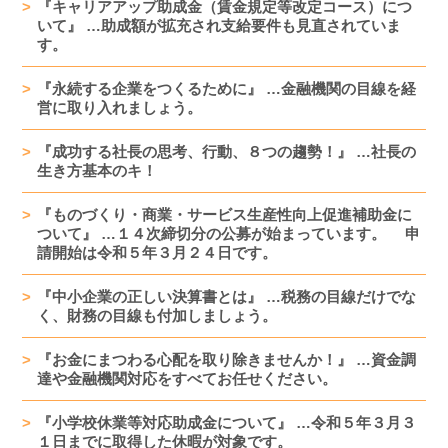
『キャリアアップ助成金（賃金規定等改定コース）につ
いて』 …助成額が拡充され支給要件も見直されていま
す。
『永続する企業をつくるために』 …金融機関の目線を経
営に取り入れましょう。
『成功する社長の思考、行動、８つの趨勢！』 …社長の
生き方基本のキ！
『ものづくり・商業・サービス生産性向上促進補助金に
ついて』 …１４次締切分の公募が始まっています。 申
請開始は令和５年３月２４日です。
『中小企業の正しい決算書とは』 …税務の目線だけでな
く、財務の目線も付加しましょう。
『お金にまつわる心配を取り除きませんか！』 …資金調
達や金融機関対応をすべてお任せください。
『小学校休業等対応助成金について』 …令和５年３月３
１日までに取得した休暇が対象です。