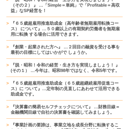
（その２） 』 …「Simple＝単純」で「Profitable＝高収
益」なSP経営を！
『６５歳超雇用推進助成金（高年齢者無期雇用転換コー
ス） について』…５０歳以上の有期契約労働者を無期雇
用に転換 する場合に活用できます。
『創業・起業された方へ』 …２回目の融資を受ける事を
最初の目標にしてはいかがで しょうか。
『脱・昭和！令和の経営・生き方を実現しましょう！ 』
(その１） …今年は、昭和98年ではなく、令和5年です。
『６５歳超雇用推進助成金（６５歳超継続雇用促進コー
ス）に ついて』…定年制の見直しにあわせて活用できる
助成金です。
『決算書の簡易セルフチェックについて』 …財務目線＝
金融機関目線で自社の決算書を確認してみましょう。
『事業計画の要諦は、事業立地を成長分野に転換するこ