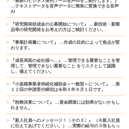
『最新のビジネス便利ツール音声AIをご紹介します。』
…テキストデータを音声データに簡単に変換できる音声
AI
『研究開発助成金の公募開始について』 …新技術・新製
品等の研究開発をお考えの方はご検討ください。
『事業計画書について』 …作成の目的によって焦点が変
わります。
『成長局面の会社様へ…』 …管理できる重要なことを管
理して、管理できない重要なこと をリスクとして認識
し、備えてください。
『小規模事業者持続化補助金＜一般型＞について』 …第
１２回の申請受付締切は令和５年６月１日です。
『粉飾決算について』 …資金調達には効果がないかもし
れません。
『新入社員へのメッセージ！〔その３〕』 （※新入社員
に伝えてあげてください。） …実際の給与の３倍もらっ