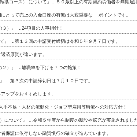
転換コース） について』…５０歳以上の有期契約労働者を無期雇用
関にとって売上の入金口座の有無は大変重要な ポイントです。
３）』 …24項目の人事指針！
て』 …第１３回の申請受付締切は令和５年９月７日です。
は返済原資が違います。
の２）』 …離職率を下げる７つの施策！
』 …第３次の申請締切日は７月１０日です。
率アップをおすすめします。
…人手不足・人材の流動化・ジョブ型雇用等時流への対応方針！
）について』 …令和５年度から制度の新設や拡充が実施されまし
営者保証に依存しない融資慣行の確立が進んでいます。