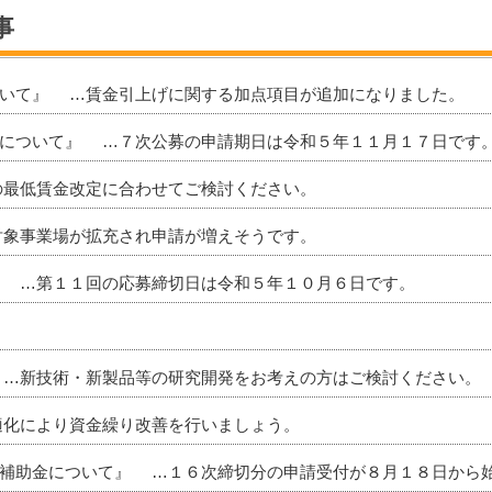
事
ついて』 …賃金引上げに関する加点項目が追加になりました。
）について』 …７次公募の申請期日は令和５年１１月１７日です
の最低賃金改定に合わせてご検討ください。
対象事業場が拡充され申請が増えそうです。
』 …第１１回の応募締切日は令和５年１０月６日です。
 …新技術・新製品等の研究開発をお考えの方はご検討ください。
適化により資金繰り改善を行いましょう。
進補助金について』 …１６次締切分の申請受付が８月１８日から