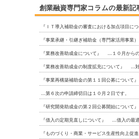
創業融資専門家コラムの最新記
『ＩＴ導入補助金の審査における加点項目に
『事業承継・引継ぎ補助金（専門家活用事業
『業務改善助成金について』 …１０月から
『業務改善助成金の制度拡充について』 …
『事業再構築補助金の第１１回公募について
…第６次の申請締切日は１０月２日です。
『研究開発助成金の第２回公募開始について』
『借入の定期見直しについて』 …借入の最
『ものづくり・商業・サービス生産性向上促