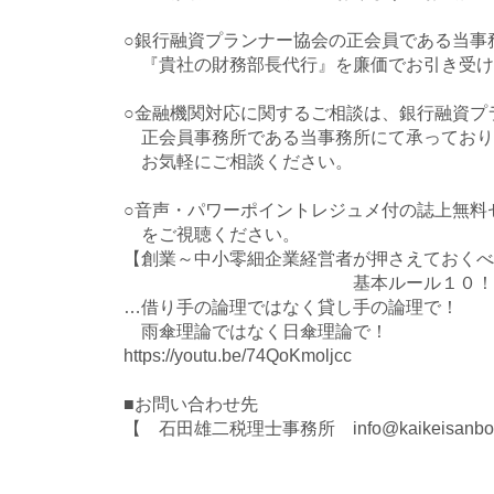
○銀行融資プランナー協会の正会員である当事
『貴社の財務部長代行』を廉価でお引き受け
○金融機関対応に関するご相談は、銀行融資プ
正会員事務所である当事務所にて承っており
お気軽にご相談ください。
○音声・パワーポイントレジュメ付の誌上無料セミ
をご視聴ください。
【創業～中小零細企業経営者が押さえておくべ
基本ルール１０！と３つ
…借り手の論理ではなく貸し手の論理で！
雨傘理論ではなく日傘理論で！
https://youtu.be/74QoKmoljcc
■お問い合わせ先
【 石田雄二税理士事務所 info@kaikeisanbo