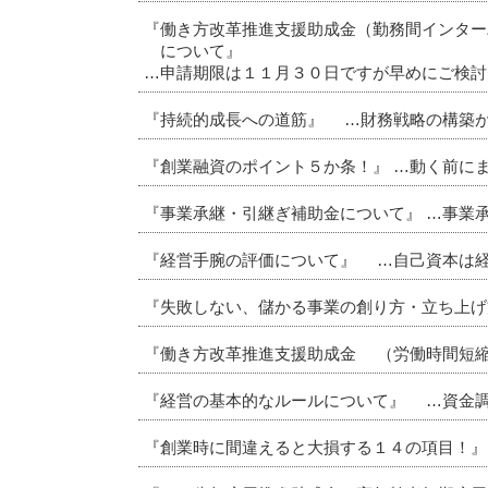
『働き方改革推進支援助成金（勤務間インター
について』
…申請期限は１１月３０日ですが早めにご検討
『持続的成長への道筋』 …財務戦略の構築
『創業融資のポイント５か条！』 …動く前に
『事業承継・引継ぎ補助金について』 …事業
『経営手腕の評価について』 …自己資本は
『失敗しない、儲かる事業の創り方・立ち上げ
『働き方改革推進支援助成金 （労働時間短縮
『経営の基本的なルールについて』 …資金
『創業時に間違えると大損する１４の項目！』