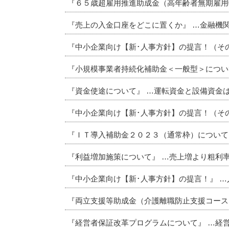
『６５歳超雇用推進助成金（高年齢者無期雇用
『売上の入金口座をどこに置くか』 …金融機
『中小企業向け【新･人事方針】の提言！（その
『小規模事業者持続化補助金＜一般型＞につい
『資金使途について』 …運転資金と設備資金
『中小企業向け【新･人事方針】の提言！（そ
『ＩＴ導入補助金２０２３（通常枠）について
『利益増加施策について』 …売上増より粗利
『中小企業向け【新･人事方針】の提言！』 
『両立支援等助成金（介護離職防止支援コース
『経営者保証改革プログラムについて』 …経