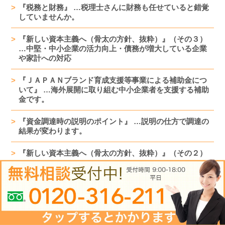
『税務と財務』 …税理士さんに財務も任せていると錯覚
していませんか。
『新しい資本主義へ（骨太の方針、抜粋）』（その３）
…中堅・中小企業の活力向上・債務が増大している企業
や家計への対応
『ＪＡＰＡＮブランド育成支援等事業による補助金につ
いて』 …海外展開に取り組む中小企業者を支援する補助
金です。
『資金調達時の説明のポイント』 …説明の仕方で調達の
結果が変わります。
『新しい資本主義へ（骨太の方針、抜粋）』（その２）
…重点投資分野（賃上げ・最低賃金）
『小学校休業等対応助成金の延長について』 …休暇取得
の期間が令和４年９月末まで延長されます。
『中小企業庁支援策パンフレットについて』 …各種施策