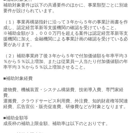
補助対象要件は以下の共通要件のほかに、事業類型ごとに別途
要件が設けられています。
（１）事業再構築指針に沿って３年から５年の事業計画書を作
成し、認定経営革新等支援機関の確認を受けていること。
※補助金額が３，０００万円を超える案件は認定経営革新等支
援機関に加え、金融機関による事業計画の確認を受けている必
要があります。
（２）補助事業終了後３年から５年で付加価値額を年率平均３
％から５％以上増加、または従業員一人当たり付加価値額の年
率平均３％から５％以上増加させること。
■補助対象経費
建物費、機械装置・システム構築費、技術導入費、専門家経
費、
運搬費、クラウドサービス利用費、外注費、知的財産権等関連
経費、広告宣伝・販売促進費、研修費などが対象となります。
■補助金額等
成長枠の補助上限金額、補助率は以下のとおりです。