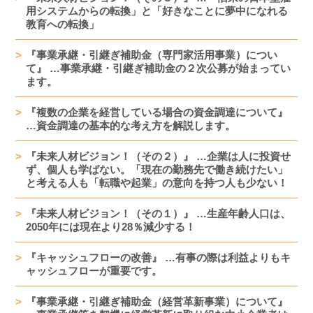
用システムからの転換」と「好きなことに夢中になれる
教育への転換」
『事業承継・引継ぎ補助金（専門家活用事業）につい
て』 …事業承継・引継ぎ補助金の２次公募が始まってい
ます。
『複数の企業を経営している場合の資金調達について』
…資金調達の基本的な考え方を解説します。
『未来人材ビジョン！（その２）』 …企業は人に投資せ
ず、個人も学ばない。「現在の勤務先で働き続けたい」
と考える人も「転職や起業」の意向を持つ人も少ない！
『未来人材ビジョン！（その１）』 …生産年齢人口は、
2050年には現在より28％減少する！
『キャッシュフローの改善』 …有事の際は利益よりもキ
ャッシュフローが重要です。
『事業承継・引継ぎ補助金（経営革新事業）について』