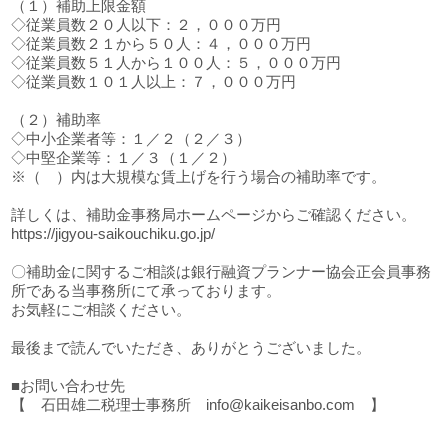
（１）補助上限金額
◇従業員数２０人以下：２，０００万円
◇従業員数２１から５０人：４，０００万円
◇従業員数５１人から１００人：５，０００万円
◇従業員数１０１人以上：７，０００万円
（２）補助率
◇中小企業者等：１／２（２／３）
◇中堅企業等：１／３（１／２）
※（ ）内は大規模な賃上げを行う場合の補助率です。
詳しくは、補助金事務局ホームページからご確認ください。
https://jigyou-saikouchiku.go.jp/
〇補助金に関するご相談は銀行融資プランナー協会正会員事務
所である当事務所にて承っております。
お気軽にご相談ください。
最後まで読んでいただき、ありがとうございました。
■お問い合わせ先
【 石田雄二税理士事務所 info@kaikeisanbo.com 】