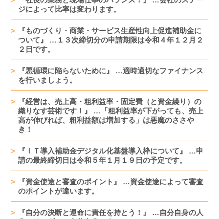
ジによって比率は変わります。
『ものづくり・商業・サービス生産性向上促進補助金に
ついて』 …１３次締切分の申請期限は令和４年１２月２
２日です。
『悪循環に陥らないために』 …適時適切なファイナンス
を行いましょう。
『経営は、売上高・粗利益率・固定費（と資金繰り）の
織りなす芸術です！』 …「粗利益率が下がっても、売上
高が伸びれば、粗利益額は増加する」は悪魔のささや
き！
『ＩＴ導入補助金デジタル化基盤導入枠について』 …申
請の最終締切日は令和５年１月１９日の予定です。
『資金使途と審査のポイント』 …資金使途によって審査
のポイントが違います。
『自分の決断と運命に責任を持とう！』 …自分自身の人