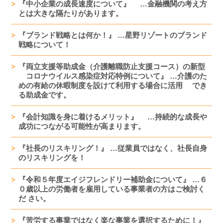
『中小企業の成長速度について』 …金融機関の考え方
とは大きな隔たりがあります。
『ブランド戦略とは何か！』 …星野リゾートのブランド
戦略について！
『両立支援等助成金（介護離職防止支援コース）の新型
コロナウイルス感染症対応特例について』 …介護のた
めの有給の休暇制度を設けて利用する場合に活用 でき
る助成金です。
『会計知識を身に着けるメリット』 …持続的な成長や
成功につながる可能性が高まります。
『社長のリスキリング！』 …従業員ではなく、社長自身
のリスキリングを！
『令和５年度エイジフレンドリー補助金について』 …６
０歳以上の労働者を雇用している事業者の方はご検討く
だ さい。
『苦労する事業ではなく楽な事業を選択するために！』