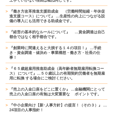
上手くいかない理由は概ね同じです。
『働き方改革推進支援助成金 （労働時間短縮・年休促
進支援コース）について』 …生産性の向上につながる設
備の導入にも活用できる助成金です。
『経営の基本的なルールについて』 …資金調達は自己
都合ではなく相手都合です。
『創業時に間違えると大損する１４の項目！』 …手続
き・資金調達・値決め・事業構想・働き方・社長の仕
事！
『６５歳超雇用推進助成金（高年齢者無期雇用転換コー
ス） について』…５０歳以上の有期契約労働者を無期雇
用に転換 する場合にご検討ください。
『売上の入金口座をどこに置くか』 …金融機関にとって
売上の入金口座の有無は大変重要な ポイントです。
『中小企業向け【新･人事方針】の提言！（その３）』 …
24項目の人事指針！