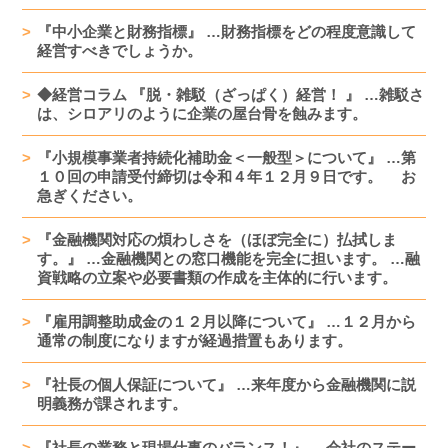
『中小企業と財務指標』 …財務指標をどの程度意識して
経営すべきでしょうか。
◆経営コラム 『脱・雑駁（ざっぱく）経営！ 』 …雑駁さ
は、シロアリのように企業の屋台骨を蝕みます。
『小規模事業者持続化補助金＜一般型＞について』 …第
１０回の申請受付締切は令和４年１２月９日です。 お
急ぎください。
『金融機関対応の煩わしさを（ほぼ完全に）払拭しま
す。』 …金融機関との窓口機能を完全に担います。 …融
資戦略の立案や必要書類の作成を主体的に行います。
『雇用調整助成金の１２月以降について』 …１２月から
通常の制度になりますが経過措置もあります。
『社長の個人保証について』 …来年度から金融機関に説
明義務が課されます。
『社長の業務と現場仕事のバランス！』 …会社のステー