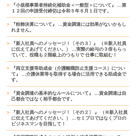
『小規模事業者持続化補助金＜一般型＞について』 …第
１２回の申請受付締切は令和５年６月１日です。
『粉飾決算について』 …資金調達には効果がないかもし
れません。
『新入社員へのメッセージ！〔その３〕』 （※新入社員
に伝えてあげてください。） …実際の給与の３倍もらっ
ていて、役職も２階級上のつもりで 仕事に取組む！
『両立支援等助成金（介護離職防止支援コース）につい
て』 …介護休業等を取得する場合に活用できる助成金で
す。
『資金調達の基本的なルールについて』 …資金調達は自
己都合ではなく相手都合です。
『新入社員へのメッセージ！〔その２〕 』 （※新入社員
に伝えてあげてください。） …セミプロではなくプロの
ビジネスマンを目指して！