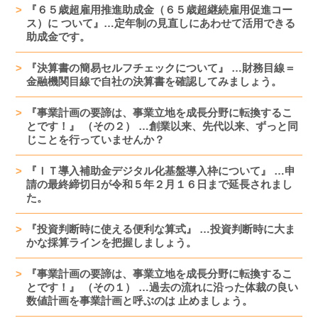
『６５歳超雇用推進助成金（６５歳超継続雇用促進コー
ス）に ついて』…定年制の見直しにあわせて活用できる
助成金です。
『決算書の簡易セルフチェックについて』 …財務目線＝
金融機関目線で自社の決算書を確認してみましょう。
『事業計画の要諦は、事業立地を成長分野に転換するこ
とです！』 （その２） …創業以来、先代以来、ずっと同
じことを行っていませんか？
『ＩＴ導入補助金デジタル化基盤導入枠について』 …申
請の最終締切日が令和５年２月１６日まで延長されまし
た。
『投資判断時に使える便利な算式』 …投資判断時に大ま
かな採算ラインを把握しましょう。
『事業計画の要諦は、事業立地を成長分野に転換するこ
とです！』 （その１） …過去の流れに沿った体裁の良い
数値計画を事業計画と呼ぶのは 止めましょう。