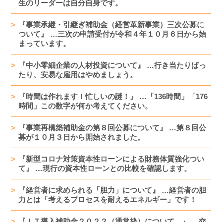
生のリーダーは自分自身です。
『事業承継・引継ぎ補助金（経営革新事業）三次公募に
ついて』 …三次の申請受付が令和４年１０月６日から始
まっています。
『中小零細企業の人材投資について』 …行き当たりばっ
たり、安易な雇用はやめましょう。
『時間は作れます！忙しいの謎！』 …「136時間」「176
時間」この数字が何か考えてください。
『事業再構築補助金の第８回公募について』 …第８回公
募が１０月３日から開始されました。
『新型コロナ対策資本性ローンによる財務体質強化つい
て』 …現行の資本性ローンとの比較を確認します。
『経営者に求められる「胆力」について』 …経営者の胆
力とは「考えるプロセスを耐えるエネルギー」です！
『ＩＴ導入補助金２０２２（通常枠）について。』 …交