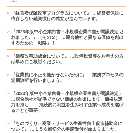
『経営者保証改革プログラムについて』 …経営者保証に
依存しない融資慣行の確立が進んでいます。
『2023年版中小企業白書・小規模企業白書が閣議決定 さ
れました。』（その２） …競合他社と異なる価値を創出
するための「戦略」！
『業務改善助成金について』 …設備投資等をお考えの方
は早めにご検討ください。
『従業員に不正を働かせないために』 …業務プロセスの
定期診断を行いましょう。
『2023年版中小企業白書・小規模企業白書が閣議決定』
…競合他社が提供できない価値の創出により、価格決定
力を持ち、 持続的に利益を生み出す企業へ成長を遂げ
ることが重要！
『ものづくり・商業・サービス生産性向上促進補助金に
ついて』 …１５次締切分の申請受付が始まりました。