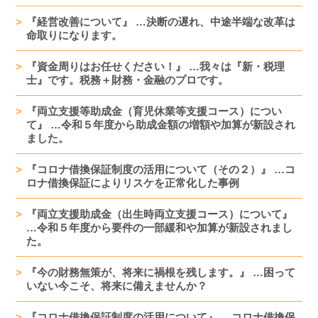
『経営改善について』 …決断の遅れ、中途半端な改革は
命取りになります。
『資金周りはお任せください！』 …我々は『新・税理
士』です。税務＋財務・金融のプロです。
『両立支援等助成金（育児休業等支援コース）につい
て』 …令和５年度から助成金額の増額や加算が新設され
ました。
『コロナ借換保証制度の活用について（その２）』 …コ
ロナ借換保証によりリスケを正常化した事例
『両立支援助成金（出生時両立支援コース）について』
…令和５年度から要件の一部緩和や加算が新設されまし
た。
『今の財務無策が、将来に禍根を残します。』 …困って
いない今こそ、将来に備えませんか？
『コロナ借換保証制度の活用について』 …コロナ借換保