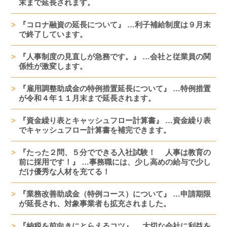
末まで延長されます。
『コロナ融資の延長について』 …利子補給制度は９月末
で終了しています。
『人事制度の見直しが急務です。』 …会社と従業員の関
係性が激変します。
『雇用調整助成金の特例措置延長について』 …特例措置
が令和４年１１月末まで延長されます。
『資金繰り表とキャッシュフロー計算書』 …資金繰り表
でキャッシュフロー計算書を補完できます。
『たった２問、５分でできる入社試験！ 人事は教育の
前に採用です！』 …事務職には、少し高めの給与で少し
だけ優秀な人材を充てる！
『業務改善助成金（特例コース）について』 …申請期限
が延長され、対象事業者も拡充されました。
『納税を前向きにとらえるコツ』 …大切な会社に利益を