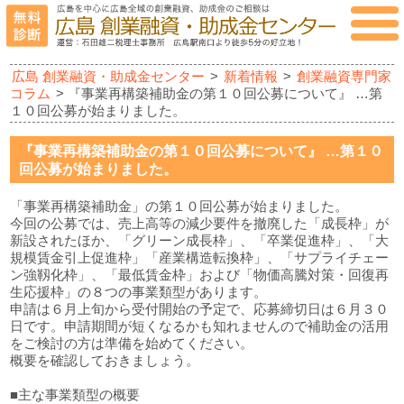
広島 創業融資・助成金センター
>
新着情報
>
創業融資専門家
コラム
> 『事業再構築補助金の第１０回公募について』 …第
１０回公募が始まりました。
『事業再構築補助金の第１０回公募について』 …第１０
回公募が始まりました。
「事業再構築補助金」の第１０回公募が始まりました。
今回の公募では、売上高等の減少要件を撤廃した「成長枠」が
新設されたほか、「グリーン成長枠」、「卒業促進枠」、「大
規模賃金引上促進枠」「産業構造転換枠」、「サプライチェー
ン強靱化枠」、「最低賃金枠」および「物価高騰対策・回復再
生応援枠」の８つの事業類型があります。
申請は６月上旬から受付開始の予定で、応募締切日は６月３０
日です。申請期間が短くなるかも知れませんので補助金の活用
をご検討の方は準備を始めてください。
概要を確認しておきましょう。
■主な事業類型の概要