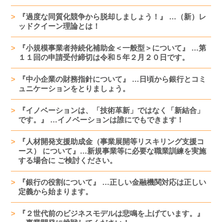
『過度な同質化競争から脱却しましょう！』 …（新）レ
ッドクイーン理論とは！
『小規模事業者持続化補助金＜一般型＞について』 …第
１１回の申請受付締切は令和５年２月２０日です。
『中小企業の財務指針について』 …日頃から銀行とコミ
ュニケーションをとりましょう。
『イノベーションは、「技術革新」ではなく「新結合」
です。』 …イノベーションは誰にでもできます！
『人材開発支援助成金（事業展開等リスキリング支援コ
ース） について』…新規事業等に必要な職業訓練を実施
する場合に ご検討ください。
『銀行の役割について』 …正しい金融機関対応は正しい
定義から始まります。
『２世代前のビジネスモデルは悲鳴を上げています。』