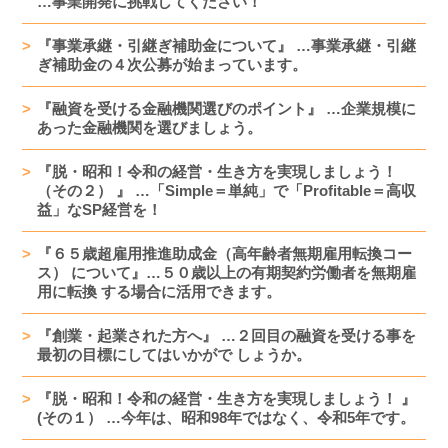
…事業開発に挑戦してください！
『事業承継・引継ぎ補助金について』 …事業承継・引継
ぎ補助金の４次公募が始まっています。
『融資を受ける金融機関選びのポイント』 …企業規模に
あった金融機関を選びましょう。
『脱・昭和！令和の経営・生き方を実現しましょう！
（その２） 』 …「Simple＝単純」で「Profitable＝高収
益」なSP経営を！
『６５歳超雇用推進助成金（高年齢者無期雇用転換コー
ス） について』…５０歳以上の有期契約労働者を無期雇
用に転換 する場合に活用できます。
『創業・起業された方へ』 …２回目の融資を受ける事を
最初の目標にしてはいかがで しょうか。
『脱・昭和！令和の経営・生き方を実現しましょう！ 』
(その１） …今年は、昭和98年ではなく、令和5年です。