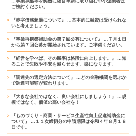
…事業承継等を契機に経営革新に取り組む中小企業者は
ご検討ください。
『赤字債務超過について』 …基本的に融資は受けられな
いと考えましょう。
『事業再構築補助金の第７回公募について』 …７月１日
から第７回公募が開始されています。ご準備ください。
『経営を学べば、その勝率は格段に向上します。』 …知
ることで失敗や不安を減らせます。楽になります。
『調達先の選定方法について』 …どの金融機関を選ぶか
で調達可能額が変わります。
『大きな会社ではなく、良い会社にしましょう！』 …規
模ではなく、価値の高い会社を！
『ものづくり・商業・サービス生産性向上促進補助金に
ついて』 …１１次締切分の申請期限は令和４年８月１８
日です。