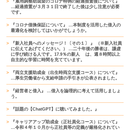
『雇用調整助成金のコロナ特例の経過措置後について』
…経過措置が３月３１日で終了した後は少し注意が必要
です。
『コロナ借換保証について』 …本制度を活用した借入の
最適化を検討してはいかがでしょうか。
『新入社員へのメッセージ！〔その１〕 』 （※新入社員
に伝えてあげてください。） …二十年後の勝者は、謙虚
に学び続ける人です。17.9％の新人 は、週８時間以上
自主的な学習に時間を充てています。
『両立支援助成金（出生時両立支援コース）について』
…厚生労働省から支給申請の手引きが公表されました。
『経営者と借入』 …借入を論理的に考えて活用しましょ
う。
『話題の【ChatGPT】に聴いてみました。』
『キャリアアップ助成金（正社員化コース）について』
…令和４年１０月から正社員等の定義が厳格化されてい