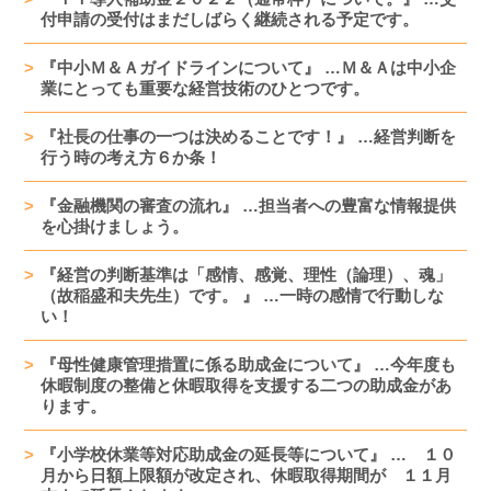
付申請の受付はまだしばらく継続される予定です。
『中小Ｍ＆Ａガイドラインについて』 …Ｍ＆Ａは中小企
業にとっても重要な経営技術のひとつです。
『社長の仕事の一つは決めることです！』 …経営判断を
行う時の考え方６か条！
『金融機関の審査の流れ』 …担当者への豊富な情報提供
を心掛けましょう。
『経営の判断基準は「感情、感覚、理性（論理）、魂」
（故稲盛和夫先生）です。 』 …一時の感情で行動しな
い！
『母性健康管理措置に係る助成金について』 …今年度も
休暇制度の整備と休暇取得を支援する二つの助成金があ
ります。
『小学校休業等対応助成金の延長等について』 … １０
月から日額上限額が改定され、休暇取得期間が １１月