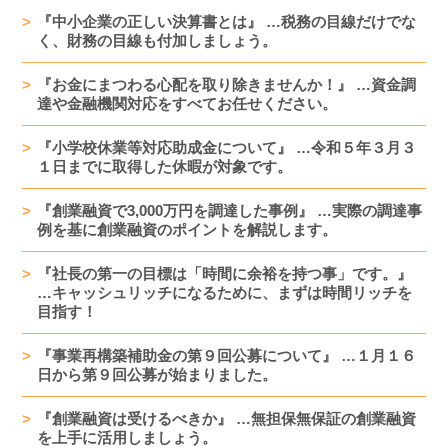
『中小企業の正しい決算書とは』 …税務の目線だけでな
く、財務の目線も付加しましょう。
『お金にまつわる心配を取り除きませんか！』 …資金調
達や金融機関対応をすべてお任せください。
『小学校休業等対応助成金について』 …令和５年３月３
１日までに取得した休暇が対象です。
『創業融資で3,000万円を調達した事例』 …実際の調達事
例を基に創業融資のポイントを解説します。
『社長の第一の目標は「時間に余裕を持つ事」です。』
…キャッシュリッチになるために、まずは時間リッチを
目指す！
『事業再構築補助金の第９回公募について』 …１月１６
日から第９回公募が始まりました。
『創業融資は受けるべきか』 …無担保無保証の創業融資
を上手に活用しましょう。