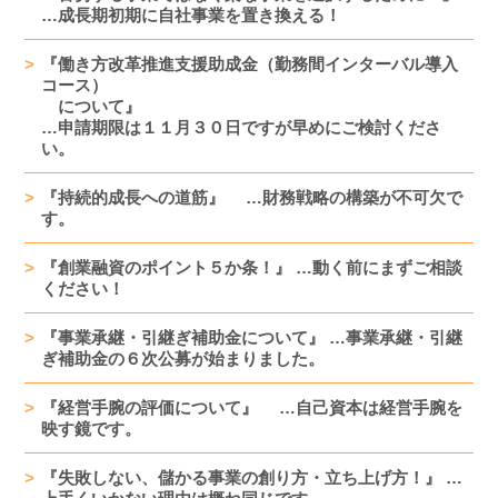
…成長期初期に自社事業を置き換える！
『働き方改革推進支援助成金（勤務間インターバル導入
コース）
について』
…申請期限は１１月３０日ですが早めにご検討くださ
い。
『持続的成長への道筋』 …財務戦略の構築が不可欠で
す。
『創業融資のポイント５か条！』 …動く前にまずご相談
ください！
『事業承継・引継ぎ補助金について』 …事業承継・引継
ぎ補助金の６次公募が始まりました。
『経営手腕の評価について』 …自己資本は経営手腕を
映す鏡です。
『失敗しない、儲かる事業の創り方・立ち上げ方！』 …