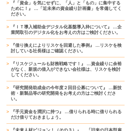
『「資金」を気にせずに、「人」と「もの」に集中する
ために！』 …「近未来の資金繰り計画書」を常備してく
ださい。
『ＩＴ導入補助金デジタル化基盤導入枠について』 …企
業間取引のデジタル化をお考えの方はご検討ください。
『借り換えによりリスケを回避した事例』 …リスケを検
討している社長様はご確認ください。
『リスケジュールも財務戦略です！』 …資金繰りに余裕
がなく、新規の借入ができない会社様は、リスケを検討
してください。
『研究開発助成金の今年度２回目公募について』 …新技
術・新製品等の研究開発をお考えの方はご検討くださ
い。
『手元資金を潤沢に持つ』 …借りられる時に借りられる
だけ借りておきましょう。
『未来人材ビジョン！（その３）』 …「旧来の日本型雇