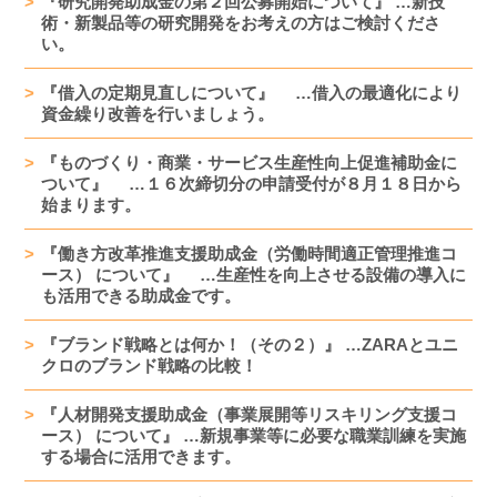
『研究開発助成金の第２回公募開始について』 …新技
術・新製品等の研究開発をお考えの方はご検討くださ
い。
『借入の定期見直しについて』 …借入の最適化により
資金繰り改善を行いましょう。
『ものづくり・商業・サービス生産性向上促進補助金に
ついて』 …１６次締切分の申請受付が８月１８日から
始まります。
『働き方改革推進支援助成金（労働時間適正管理推進コ
ース） について』 …生産性を向上させる設備の導入に
も活用できる助成金です。
『ブランド戦略とは何か！（その２）』 …ZARAとユニ
クロのブランド戦略の比較！
『人材開発支援助成金（事業展開等リスキリング支援コ
ース） について』 …新規事業等に必要な職業訓練を実施
する場合に活用できます。