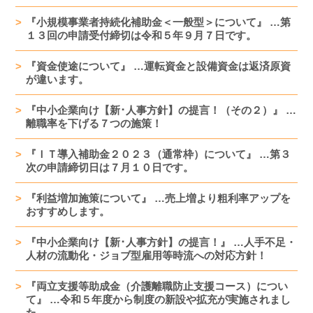
『小規模事業者持続化補助金＜一般型＞について』 …第
１３回の申請受付締切は令和５年９月７日です。
『資金使途について』 …運転資金と設備資金は返済原資
が違います。
『中小企業向け【新･人事方針】の提言！（その２）』 …
離職率を下げる７つの施策！
『ＩＴ導入補助金２０２３（通常枠）について』 …第３
次の申請締切日は７月１０日です。
『利益増加施策について』 …売上増より粗利率アップを
おすすめします。
『中小企業向け【新･人事方針】の提言！』 …人手不足・
人材の流動化・ジョブ型雇用等時流への対応方針！
『両立支援等助成金（介護離職防止支援コース）につい
て』 …令和５年度から制度の新設や拡充が実施されまし
た。