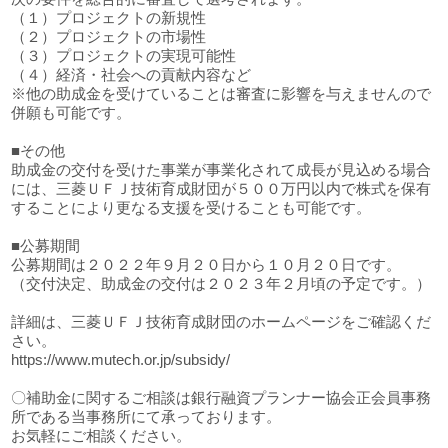
（１）プロジェクトの新規性
（２）プロジェクトの市場性
（３）プロジェクトの実現可能性
（４）経済・社会への貢献内容など
※他の助成金を受けていることは審査に影響を与えませんので
併願も可能です。
■その他
助成金の交付を受けた事業が事業化されて成長が見込める場合
には、三菱ＵＦＪ技術育成財団が５００万円以内で株式を保有
することにより更なる支援を受けることも可能です。
■公募期間
公募期間は２０２２年９月２０日から１０月２０日です。
（交付決定、助成金の交付は２０２３年２月頃の予定です。）
詳細は、三菱ＵＦＪ技術育成財団のホームページをご確認くだ
さい。
https://www.mutech.or.jp/subsidy/
〇補助金に関するご相談は銀行融資プランナー協会正会員事務
所である当事務所にて承っております。
お気軽にご相談ください。