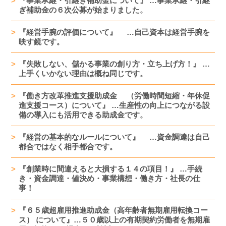
『事業承継・引継ぎ補助金について』 …事業承継・引継
ぎ補助金の６次公募が始まりました。
『経営手腕の評価について』 …自己資本は経営手腕を
映す鏡です。
『失敗しない、儲かる事業の創り方・立ち上げ方！』 …
上手くいかない理由は概ね同じです。
『働き方改革推進支援助成金 （労働時間短縮・年休促
進支援コース）について』 …生産性の向上につながる設
備の導入にも活用できる助成金です。
『経営の基本的なルールについて』 …資金調達は自己
都合ではなく相手都合です。
『創業時に間違えると大損する１４の項目！』 …手続
き・資金調達・値決め・事業構想・働き方・社長の仕
事！
『６５歳超雇用推進助成金（高年齢者無期雇用転換コー
ス） について』…５０歳以上の有期契約労働者を無期雇