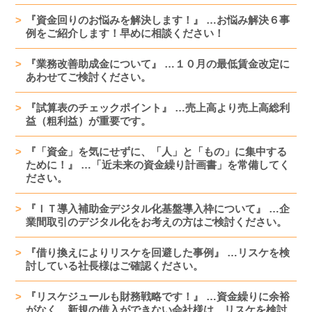
『資金回りのお悩みを解決します！』 …お悩み解決６事
例をご紹介します！早めに相談ください！
『業務改善助成金について』 …１０月の最低賃金改定に
あわせてご検討ください。
『試算表のチェックポイント』 …売上高より売上高総利
益（粗利益）が重要です。
『「資金」を気にせずに、「人」と「もの」に集中する
ために！』 …「近未来の資金繰り計画書」を常備してく
ださい。
『ＩＴ導入補助金デジタル化基盤導入枠について』 …企
業間取引のデジタル化をお考えの方はご検討ください。
『借り換えによりリスケを回避した事例』 …リスケを検
討している社長様はご確認ください。
『リスケジュールも財務戦略です！』 …資金繰りに余裕
がなく、新規の借入ができない会社様は、リスケを検討