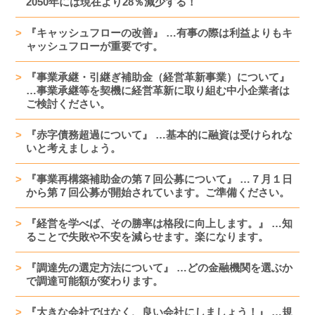
2050年には現在より28％減少する！
『キャッシュフローの改善』 …有事の際は利益よりもキ
ャッシュフローが重要です。
『事業承継・引継ぎ補助金（経営革新事業）について』
…事業承継等を契機に経営革新に取り組む中小企業者は
ご検討ください。
『赤字債務超過について』 …基本的に融資は受けられな
いと考えましょう。
『事業再構築補助金の第７回公募について』 …７月１日
から第７回公募が開始されています。ご準備ください。
『経営を学べば、その勝率は格段に向上します。』 …知
ることで失敗や不安を減らせます。楽になります。
『調達先の選定方法について』 …どの金融機関を選ぶか
で調達可能額が変わります。
『大きな会社ではなく、良い会社にしましょう！』 …規