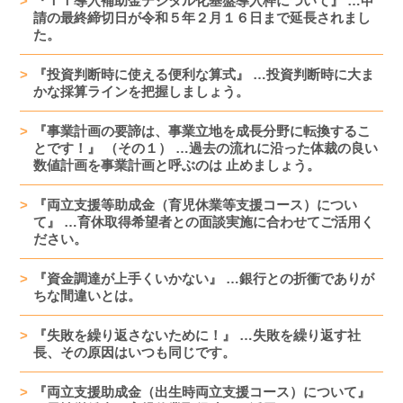
『ＩＴ導入補助金デジタル化基盤導入枠について』 …申
請の最終締切日が令和５年２月１６日まで延長されまし
た。
『投資判断時に使える便利な算式』 …投資判断時に大ま
かな採算ラインを把握しましょう。
『事業計画の要諦は、事業立地を成長分野に転換するこ
とです！』 （その１） …過去の流れに沿った体裁の良い
数値計画を事業計画と呼ぶのは 止めましょう。
『両立支援等助成金（育児休業等支援コース）につい
て』 …育休取得希望者との面談実施に合わせてご活用く
ださい。
『資金調達が上手くいかない』 …銀行との折衝でありが
ちな間違いとは。
『失敗を繰り返さないために！』 …失敗を繰り返す社
長、その原因はいつも同じです。
『両立支援助成金（出生時両立支援コース）について』