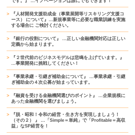
です。』 …イノベーションは誰にでもできます！
『人材開発支援助成金（事業展開等リスキリング支援コ
ース） について』…新規事業等に必要な職業訓練を実施
する場合に ご検討ください。
『銀行の役割について』 …正しい金融機関対応は正しい
定義から始まります。
『２世代前のビジネスモデルは悲鳴を上げています。』
…事業開発に挑戦してください！
『事業承継・引継ぎ補助金について』 …事業承継・引継
ぎ補助金の４次公募が始まっています。
『融資を受ける金融機関選びのポイント』 …企業規模に
あった金融機関を選びましょう。
『脱・昭和！令和の経営・生き方を実現しましょう！
（その２） 』 …「Simple＝単純」で「Profitable＝高収
益」なSP経営を！