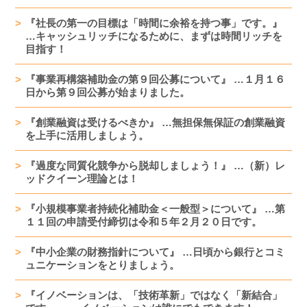
『社長の第一の目標は「時間に余裕を持つ事」です。』
…キャッシュリッチになるために、まずは時間リッチを
目指す！
『事業再構築補助金の第９回公募について』 …１月１６
日から第９回公募が始まりました。
『創業融資は受けるべきか』 …無担保無保証の創業融資
を上手に活用しましょう。
『過度な同質化競争から脱却しましょう！』 …（新）レ
ッドクイーン理論とは！
『小規模事業者持続化補助金＜一般型＞について』 …第
１１回の申請受付締切は令和５年２月２０日です。
『中小企業の財務指針について』 …日頃から銀行とコミ
ュニケーションをとりましょう。
『イノベーションは、「技術革新」ではなく「新結合」