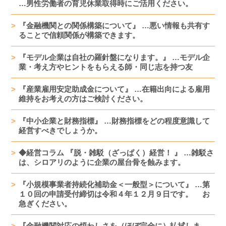
…男性労働者の育児休業取得時にご活用ください。
『金融機関との関係構築について』 …悪い情報も共有す
ることで信頼関係が構築できます。
『モデル企業は自社の羅針盤になります。』 …モデル企
業・考え方やヒントをもらえる師・同じ志を持つ友
『産業雇用安定助成金について』 …在籍出向による雇用
維持をお考えの方はご検討ください。
『中小企業と財務指標』 …財務指標をどの程度意識して
経営すべきでしょうか。
◆経営コラム 『脱・雑駁（ざっぱく）経営！ 』 …雑駁さ
は、シロアリのように企業の屋台骨を蝕みます。
『小規模事業者持続化補助金＜一般型＞について』 …第
１０回の申請受付締切は令和４年１２月９日です。 お
急ぎください。
『金融機関対応の煩わしさを（ほぼ完全に）払拭しま