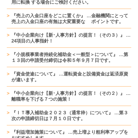
用に転換 する場合にご検討ください。
『売上の入金口座をどこに置くか』 …金融機関にとって
売上の入金口座の有無は大変重要な ポイントです。
『中小企業向け【新･人事方針】の提言！（その３）』 …
24項目の人事指針！
『小規模事業者持続化補助金＜一般型＞について』 …第
１３回の申請受付締切は令和５年９月７日です。
『資金使途について』 …運転資金と設備資金は返済原資
が違います。
『中小企業向け【新･人事方針】の提言！（その２）』 …
離職率を下げる７つの施策！
『ＩＴ導入補助金２０２３（通常枠）について』 …第３
次の申請締切日は７月１０日です。
『利益増加施策について』 …売上増より粗利率アップを
おすすめします。