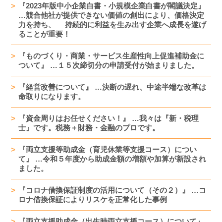
『2023年版中小企業白書・小規模企業白書が閣議決定』
…競合他社が提供できない価値の創出により、価格決定
力を持ち、 持続的に利益を生み出す企業へ成長を遂げ
ることが重要！
『ものづくり・商業・サービス生産性向上促進補助金に
ついて』 …１５次締切分の申請受付が始まりました。
『経営改善について』 …決断の遅れ、中途半端な改革は
命取りになります。
『資金周りはお任せください！』 …我々は『新・税理
士』です。税務＋財務・金融のプロです。
『両立支援等助成金（育児休業等支援コース）につい
て』 …令和５年度から助成金額の増額や加算が新設され
ました。
『コロナ借換保証制度の活用について（その２）』 …コ
ロナ借換保証によりリスケを正常化した事例
『両立支援助成金（出生時両立支援コース）について』