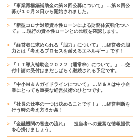
『事業再構築補助金の第８回公募について』 …第８回公
募が１０月３日から開始されました。
『新型コロナ対策資本性ローンによる財務体質強化つい
て』 …現行の資本性ローンとの比較を確認します。
『経営者に求められる「胆力」について』 …経営者の胆
力とは「考えるプロセスを耐えるエネルギー」です！
『ＩＴ導入補助金２０２２（通常枠）について。』 …交
付申請の受付はまだしばらく継続される予定です。
『中小Ｍ＆Ａガイドラインについて』 …Ｍ＆Ａは中小企
業にとっても重要な経営技術のひとつです。
『社長の仕事の一つは決めることです！』 …経営判断を
行う時の考え方６か条！
『金融機関の審査の流れ』 …担当者への豊富な情報提供
を心掛けましょう。