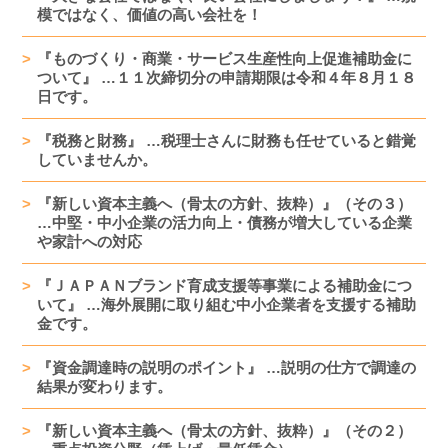
模ではなく、価値の高い会社を！
『ものづくり・商業・サービス生産性向上促進補助金に
ついて』 …１１次締切分の申請期限は令和４年８月１８
日です。
『税務と財務』 …税理士さんに財務も任せていると錯覚
していませんか。
『新しい資本主義へ（骨太の方針、抜粋）』（その３）
…中堅・中小企業の活力向上・債務が増大している企業
や家計への対応
『ＪＡＰＡＮブランド育成支援等事業による補助金につ
いて』 …海外展開に取り組む中小企業者を支援する補助
金です。
『資金調達時の説明のポイント』 …説明の仕方で調達の
結果が変わります。
『新しい資本主義へ（骨太の方針、抜粋）』（その２）