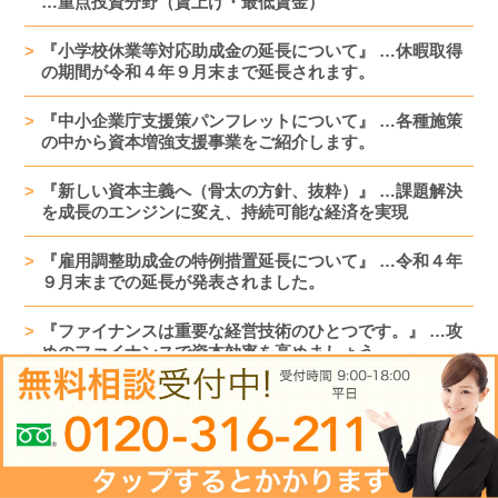
…重点投資分野（賃上げ・最低賃金）
『小学校休業等対応助成金の延長について』 …休暇取得
の期間が令和４年９月末まで延長されます。
『中小企業庁支援策パンフレットについて』 …各種施策
の中から資本増強支援事業をご紹介します。
『新しい資本主義へ（骨太の方針、抜粋）』 …課題解決
を成長のエンジンに変え、持続可能な経済を実現
『雇用調整助成金の特例措置延長について』 …令和４年
９月末までの延長が発表されました。
『ファイナンスは重要な経営技術のひとつです。』 …攻
めのファイナンスで資本効率を高めましょう。
『価格・値決めに関する１７のキーワードと４つの方
針！』 …自衛のために、少なくとも原価の上昇分は今す
ぐ価格に転嫁 してください。
『キャリアアップ助成金（障害者正社員化コース）つい