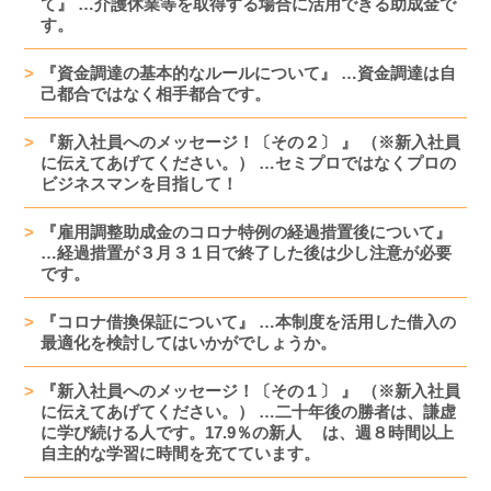
て』 …介護休業等を取得する場合に活用できる助成金で
す。
『資金調達の基本的なルールについて』 …資金調達は自
己都合ではなく相手都合です。
『新入社員へのメッセージ！〔その２〕 』 （※新入社員
に伝えてあげてください。） …セミプロではなくプロの
ビジネスマンを目指して！
『雇用調整助成金のコロナ特例の経過措置後について』
…経過措置が３月３１日で終了した後は少し注意が必要
です。
『コロナ借換保証について』 …本制度を活用した借入の
最適化を検討してはいかがでしょうか。
『新入社員へのメッセージ！〔その１〕 』 （※新入社員
に伝えてあげてください。） …二十年後の勝者は、謙虚
に学び続ける人です。17.9％の新人 は、週８時間以上
自主的な学習に時間を充てています。