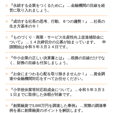
『永続する企業をつくるために』 …金融機関の目線を経
営に取り入れましょう。
『成功する社長の思考、行動、８つの趨勢！』 …社長の
生き方基本のキ！
『ものづくり・商業・サービス生産性向上促進補助金に
ついて』 …１４次締切分の公募が始まっています。 申
請開始は令和５年３月２４日です。
『中小企業の正しい決算書とは』 …税務の目線だけでな
く、財務の目線も付加しましょう。
『お金にまつわる心配を取り除きませんか！』 …資金調
達や金融機関対応をすべてお任せください。
『小学校休業等対応助成金について』 …令和５年３月３
１日までに取得した休暇が対象です。
『創業融資で3,000万円を調達した事例』 …実際の調達事
例を基に創業融資のポイントを解説します。