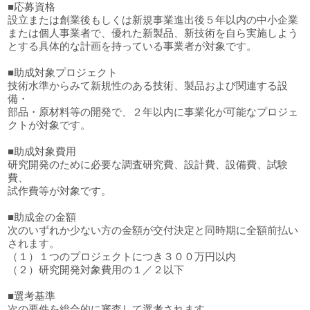
■応募資格
設立または創業後もしくは新規事業進出後５年以内の中小企業
または個人事業者で、優れた新製品、新技術を自ら実施しよう
とする具体的な計画を持っている事業者が対象です。
■助成対象プロジェクト
技術水準からみて新規性のある技術、製品および関連する設
備・
部品・原材料等の開発で、２年以内に事業化が可能なプロジェ
クトが対象です。
■助成対象費用
研究開発のために必要な調査研究費、設計費、設備費、試験
費、
試作費等が対象です。
■助成金の金額
次のいずれか少ない方の金額が交付決定と同時期に全額前払い
されます。
（１）１つのプロジェクトにつき３００万円以内
（２）研究開発対象費用の１／２以下
■選考基準
次の要件を総合的に審査して選考されます。