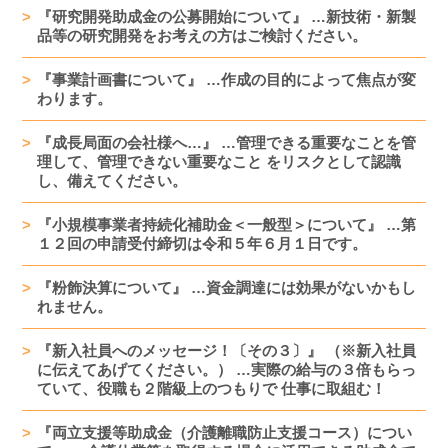
『研究開発助成金の公募開始について』 …新技術・新製
品等の研究開発をお考えの方はご検討ください。
『事業計画書について』 …作成の目的によって焦点が変
わります。
『成長局面の会社様へ…』 …管理できる重要なことを管
理して、管理できない重要なこと をリスクとして認識
し、備えてください。
『小規模事業者持続化補助金＜一般型＞について』 …第
１２回の申請受付締切は令和５年６月１日です。
『粉飾決算について』 …資金調達には効果がないかもし
れません。
『新入社員へのメッセージ！〔その３〕』 （※新入社員
に伝えてあげてください。） …実際の給与の３倍もらっ
ていて、役職も２階級上のつもりで 仕事に取組む！
『両立支援等助成金（介護離職防止支援コース）につい