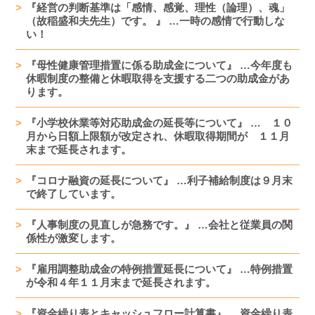
『経営の判断基準は「感情、感覚、理性（論理）、魂」
（故稲盛和夫先生）です。 』 …一時の感情で行動しな
い！
『母性健康管理措置に係る助成金について』 …今年度も
休暇制度の整備と休暇取得を支援する二つの助成金があ
ります。
『小学校休業等対応助成金の延長等について』 … １０
月から日額上限額が改定され、休暇取得期間が １１月
末まで延長されます。
『コロナ融資の延長について』 …利子補給制度は９月末
で終了しています。
『人事制度の見直しが急務です。』 …会社と従業員の関
係性が激変します。
『雇用調整助成金の特例措置延長について』 …特例措置
が令和４年１１月末まで延長されます。
『資金繰り表とキャッシュフロー計算書』 …資金繰り表