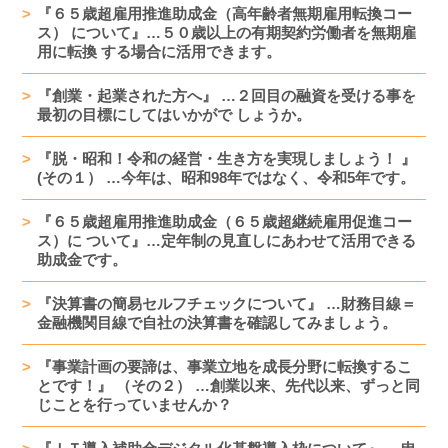
『６５歳超雇用推進助成金（高年齢者無期雇用転換コー
ス） について』…５０歳以上の有期契約労働者を無期雇
用に転換 する場合に活用できます。
『創業・起業された方へ』 …２回目の融資を受ける事を
最初の目標にしてはいかがで しょうか。
『脱・昭和！令和の経営・生き方を実現しましょう！ 』
(その１） …今年は、昭和98年ではなく、令和5年です。
『６５歳超雇用推進助成金（６５歳超継続雇用促進コー
ス）に ついて』…定年制の見直しにあわせて活用できる
助成金です。
『決算書の簡易セルフチェックについて』 …財務目線＝
金融機関目線で自社の決算書を確認してみましょう。
『事業計画の要諦は、事業立地を成長分野に転換するこ
とです！』 （その２） …創業以来、先代以来、ずっと同
じことを行っていませんか？