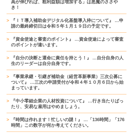
高が伸びれば、粗利益額は増加する」は悪魔のささや
き！
『ＩＴ導入補助金デジタル化基盤導入枠について』 …申
請の最終締切日は令和５年１月１９日の予定です。
『資金使途と審査のポイント』 …資金使途によって審査
のポイントが違います。
『自分の決断と運命に責任を持とう！』 …自分自身の人
生のリーダーは自分自身です。
『事業承継・引継ぎ補助金（経営革新事業）三次公募に
ついて』 …三次の申請受付が令和４年１０月６日から始
まっています。
『中小零細企業の人材投資について』 …行き当たりばっ
たり、安易な雇用はやめましょう。
『時間は作れます！忙しいの謎！』 …「136時間」「176
時間」この数字が何か考えてください。