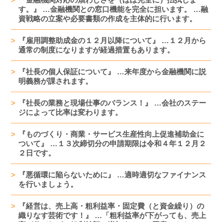
す。』 …金融機関との窓口機能を完全に担います。 …融
資戦略の立案や必要書類の作成を主体的に行います。
『雇用調整助成金の１２月以降について』 …１２月から
通常の制度になりますが経過措置もあります。
『社長の個人保証について』 …来年度から金融機関に説
明義務が課されます。
『社長の業務と現場仕事のバランス！』 …会社のステー
ジによって比率は変わります。
『ものづくり・商業・サービス生産性向上促進補助金に
ついて』 …１３次締切分の申請期限は令和４年１２月２
２日です。
『悪循環に陥らないために』 …適時適切なファイナンス
を行いましょう。
『経営は、売上高・粗利益率・固定費（と資金繰り）の
織りなす芸術です！』 …「粗利益率が下がっても、売上