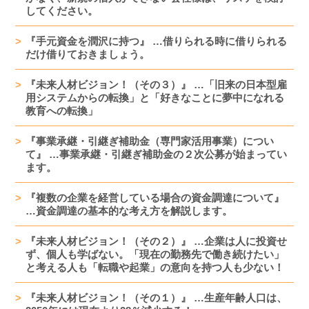
してください。
『手元資金を潤沢に持つ』 …借りられる時に借りられる
だけ借りておきましょう。
『未来人材ビジョン！（その３）』 …「旧来の日本型雇
用システムからの転換」と「好きなことに夢中になれる
教育への転換」
『事業承継・引継ぎ補助金（専門家活用事業）につい
て』 …事業承継・引継ぎ補助金の２次公募が始まってい
ます。
『複数の企業を経営している場合の資金調達について』
…資金調達の基本的な考え方を解説します。
『未来人材ビジョン！（その２）』 …企業は人に投資せ
ず、個人も学ばない。「現在の勤務先で働き続けたい」
と考える人も「転職や起業」の意向を持つ人も少ない！
『未来人材ビジョン！（その１）』 …生産年齢人口は、