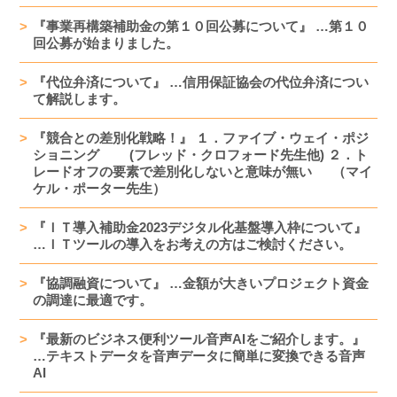
『事業再構築補助金の第１０回公募について』 …第１０
回公募が始まりました。
『代位弁済について』 …信用保証協会の代位弁済につい
て解説します。
『競合との差別化戦略！』 １．ファイブ・ウェイ・ポジ
ショニング (フレッド・クロフォード先生他) ２．ト
レードオフの要素で差別化しないと意味が無い （マイ
ケル・ポーター先生）
『ＩＴ導入補助金2023デジタル化基盤導入枠について』
…ＩＴツールの導入をお考えの方はご検討ください。
『協調融資について』 …金額が大きいプロジェクト資金
の調達に最適です。
『最新のビジネス便利ツール音声AIをご紹介します。』
…テキストデータを音声データに簡単に変換できる音声
AI